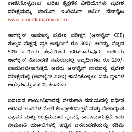
ಕಾಣಿಸಿಕೊಳ್ಳಬೇಕು' ಕುರಿತು ಶೈಕ್ಷಣಿಕ ವೀಡಿಯೊಗಳು ಪ್ರವೇಶ
ಪರೀಕ್ಷೆಯನ್ನು ಜಾಯಿನ್ ಇಂಡಿಯನ್ ಆರ್ಮಿ ವೆಬ್‌ಸೈಟ
www.joinindianarmy.nic.in
ಆನ್‌ಲೈನ್ ಸಾಮಾನ್ಯ ಪ್ರವೇಶ ಪರೀಕ್ಷೆಗೆ (ಆನ್‌ಲೈನ್ CEE)
ಶುಲ್ಕದ ವೆಚ್ಚವು ಪ್ರತಿ ಅಭ್ಯರ್ಥಿಗೆ ರೂ 500/- ಆಗಿದ್ದು, ವೆಚ್ಚದ
50% ಭಾರತೀಯ ಸೇನೆಯಿಂದ ಭರಿಸಲಾಗುವುದು. ಅರ್ಜಿಯ
ಆನ್‌ಲೈನ್ ನೋಂದಣಿ ಸಮಯದಲ್ಲಿ ಅಭ್ಯರ್ಥಿಗಳು ರೂ 250/-
ಪಾವತಿಸಬೇಕಾಗುತ್ತದೆ. ಅವರು ಆನ್‌ಲೈನ್ ಸಾಮಾನ್ಯ ಪ್ರವೇಶ
ಪರೀಕ್ಷೆಯಲ್ಲಿ (ಆನ್‌ಲೈನ್ ಸಿಇಇ) ಕಾಣಿಸಿಕೊಳ್ಳಲು ಐದು ಸ್ಥಳಗಳ
ಆಯ್ಕೆಗಳನ್ನು ಸಹ ನೀಡಬಹುದು.
ಬದಲಾದ ಕಾರ್ಯವಿಧಾನವು ನೇಮಕಾತಿ ಸಮಯದಲ್ಲಿ ವರ್ಧಿತ
ಅರಿವಿನ ಅಂಶಗಳ ಮೇಲೆ ಕೇಂದ್ರೀಕರಿಸುತ್ತದೆ ಮತ್ತು ದೇಶಾದ್ಯಂತ
ವ್ಯಾಪಕ ಮತ್ತು ಉತ್ತಮವಾದ ಪ್ರಭಾವಕ್ಕೆ ಕಾರಣವಾಗುತ್ತದೆ. ಇದು
ನೇಮಕಾತಿ ರ್ಯಾಲಿಗಳಲ್ಲಿ ಹೆಚ್ಚಿನ ಜನಸಂದಣಿಯನ್ನು ಕಡಿಮೆ