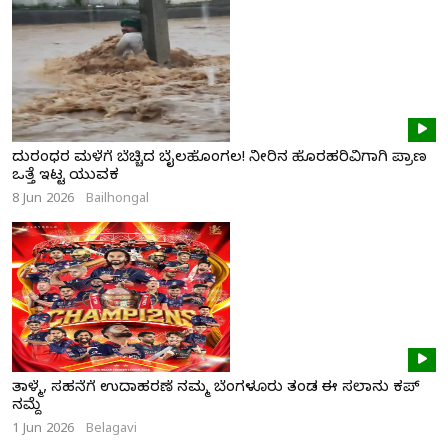
ದುರಂಧರ ಮಳೆಗೆ ಬೆಚ್ಚಿದ ಬೈಲಹೊಂಗಲ! ನೀರಿನ ಹೊರಹರಿವಿಗಾಗಿ ಪ್ರಾಣ
ಒತ್ತೆ ಇಟ್ಟ ಯುವಕ
8 Jun 2026
Bailhongal
ತಾಳ್ಮೆ, ಸಹನೆಗೆ ಉದಾಹರಣೆ ನಮ್ಮ ಬೆಂಗಳೂರು ತಂಡ ಈ ಸಲಾನು ಕಪ್
ನಮ್ದೆ
1 Jun 2026
Belagavi