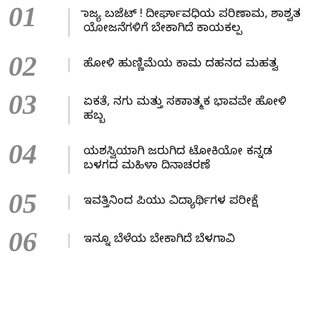
01
ರಾಜ್ಯ ಬಜೆಟ್ ! ದೀರ್ಘಾವಧಿಯ ಪರಿಣಾಮ, ಶಾಶ್ವತ
ಯೋಜನೆಗಳಿಗೆ ಬೇಕಾಗಿದೆ ಕಾಯಕಲ್ಪ
02
ಹೋಳಿ ಹುಣ್ಣಿಮೆಯ ಕಾಮ ದಹನದ ಮಹತ್ವ
03
ಏಕತೆ, ನಗು ಮತ್ತು ಸಕಾರಾತ್ಮಕ ಭಾವವೇ ಹೋಳಿ
ಹಬ್ಬ
04
ಯಶಸ್ವಿಯಾಗಿ ಜರುಗಿದ ಟೋಕಿಯೋ ಕನ್ನಡ
ಬಳಗದ ಮಹಿಳಾ ದಿನಾಚರಣೆ
05
ಇವತ್ತಿನಿಂದ ಪಿಯು ವಿದ್ಯಾರ್ಥಿಗಳ ಪರೀಕ್ಷೆ
06
ಇನ್ನೂ ಬೆಳೆಯ ಬೇಕಾಗಿದೆ ಬೆಳಗಾವಿ