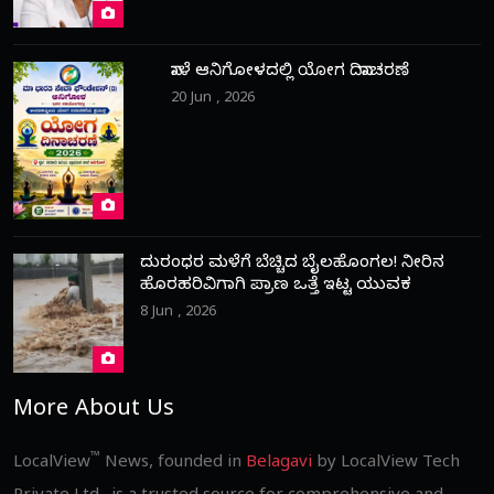
ನಾಳೆ ಆನಿಗೋಳದಲ್ಲಿ ಯೋಗ ದಿನಾಚರಣೆ
20 Jun , 2026
ದುರಂಧರ ಮಳೆಗೆ ಬೆಚ್ಚಿದ ಬೈಲಹೊಂಗಲ! ನೀರಿನ
ಹೊರಹರಿವಿಗಾಗಿ ಪ್ರಾಣ ಒತ್ತೆ ಇಟ್ಟ ಯುವಕ
8 Jun , 2026
More About Us
™
LocalView
News, founded in
Belagavi
by LocalView Tech