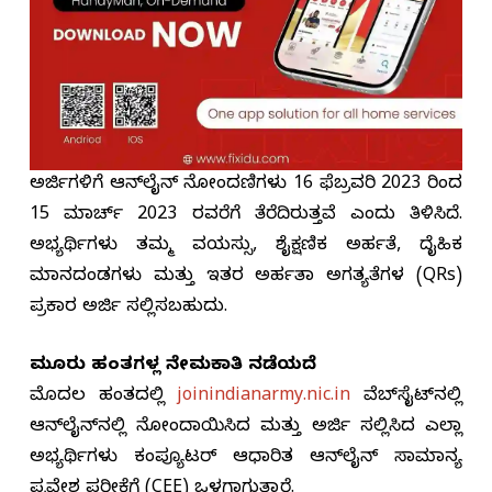
ಅರ್ಜಿಗಳಿಗೆ ಆನ್‌ಲೈನ್ ನೋಂದಣಿಗಳು 16 ಫೆಬ್ರವರಿ 2023 ರಿಂದ
15 ಮಾರ್ಚ್ 2023 ರವರೆಗೆ ತೆರೆದಿರುತ್ತವೆ ಎಂದು ತಿಳಿಸಿದೆ.
ಅಭ್ಯರ್ಥಿಗಳು ತಮ್ಮ ವಯಸ್ಸು, ಶೈಕ್ಷಣಿಕ ಅರ್ಹತೆ, ದೈಹಿಕ
ಮಾನದಂಡಗಳು ಮತ್ತು ಇತರ ಅರ್ಹತಾ ಅಗತ್ಯತೆಗಳ (QRs)
ಪ್ರಕಾರ ಅರ್ಜಿ ಸಲ್ಲಿಸಬಹುದು.
ಮೂರು ಹಂತಗಳಲ್ಲಿ ನೇಮಕಾತಿ ನಡೆಯಲಿದೆ
ಮೊದಲ ಹಂತದಲ್ಲಿ
joinindianarmy.nic.in
ವೆಬ್‌ಸೈಟ್‌ನಲ್ಲಿ
ಆನ್‌ಲೈನ್‌ನಲ್ಲಿ ನೋಂದಾಯಿಸಿದ ಮತ್ತು ಅರ್ಜಿ ಸಲ್ಲಿಸಿದ ಎಲ್ಲಾ
ಅಭ್ಯರ್ಥಿಗಳು ಕಂಪ್ಯೂಟರ್ ಆಧಾರಿತ ಆನ್‌ಲೈನ್ ಸಾಮಾನ್ಯ
ಪ್ರವೇಶ ಪರೀಕ್ಷೆಗೆ (CEE) ಒಳಗಾಗುತ್ತಾರೆ.