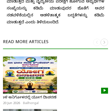
ಮಾಡುತ್ತದೆ ಮತ್ತು ವೈದ್ಯಕೀಯ ಪರೀಕ್ಷೆಗೆ ಹೋಗುವ ಅಭ್ಯರ್ಥಿಗಳ
ಸಂಖ್ಯೆಯನ್ನು ಕಡಿಮೆ ಮಾಡುವುದರ ಜೊತೆಗೆ ಅವರ
ನಡವಳಿಕೆಯಲ್ಲಿನ ಆಡಳಿತಾತ್ಮಕ ಬದ್ಧತೆಗಳನ್ನು ಕಡಿಮೆ
ಮಾಡುತ್ತದೆ ಎಂದು ತಿಳಿದುಬಂದಿದೆ.
READ MORE
ARTICLES
ನಾಳೆ ಆನಿಗೋಳದಲ್ಲಿ ಯೋಗ ದಿನಾಚರಣೆ
20 Jun 2026
Bailhongal