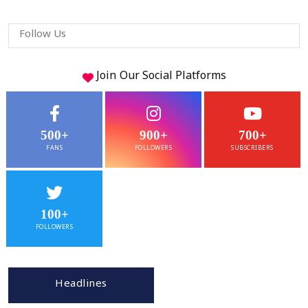
Follow Us
Join Our
Social
Platforms
500+
900+
700+
FANS
FOLLOWERS
SUBSCRIBERS
100+
FOLLOWERS
Headlines