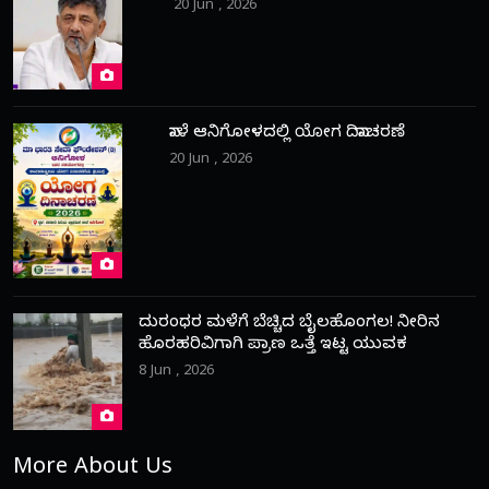
20 Jun , 2026
ನಾಳೆ ಆನಿಗೋಳದಲ್ಲಿ ಯೋಗ ದಿನಾಚರಣೆ
20 Jun , 2026
ದುರಂಧರ ಮಳೆಗೆ ಬೆಚ್ಚಿದ ಬೈಲಹೊಂಗಲ! ನೀರಿನ
ಹೊರಹರಿವಿಗಾಗಿ ಪ್ರಾಣ ಒತ್ತೆ ಇಟ್ಟ ಯುವಕ
8 Jun , 2026
More About Us