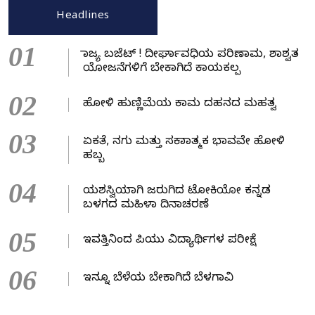
Headlines
01
ರಾಜ್ಯ ಬಜೆಟ್ ! ದೀರ್ಘಾವಧಿಯ ಪರಿಣಾಮ, ಶಾಶ್ವತ
ಯೋಜನೆಗಳಿಗೆ ಬೇಕಾಗಿದೆ ಕಾಯಕಲ್ಪ
02
ಹೋಳಿ ಹುಣ್ಣಿಮೆಯ ಕಾಮ ದಹನದ ಮಹತ್ವ
03
ಏಕತೆ, ನಗು ಮತ್ತು ಸಕಾರಾತ್ಮಕ ಭಾವವೇ ಹೋಳಿ
ಹಬ್ಬ
04
ಯಶಸ್ವಿಯಾಗಿ ಜರುಗಿದ ಟೋಕಿಯೋ ಕನ್ನಡ
ಬಳಗದ ಮಹಿಳಾ ದಿನಾಚರಣೆ
05
ಇವತ್ತಿನಿಂದ ಪಿಯು ವಿದ್ಯಾರ್ಥಿಗಳ ಪರೀಕ್ಷೆ
06
ಇನ್ನೂ ಬೆಳೆಯ ಬೇಕಾಗಿದೆ ಬೆಳಗಾವಿ