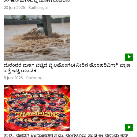
ನಾಳೆ ಆನಿಗೋಳದಲ್ಲಿ ಯೋಗ ದಿನಾಚರಣೆ
20 Jun 2026
Bailhongal
ದುರಂಧರ ಮಳೆಗೆ ಬೆಚ್ಚಿದ ಬೈಲಹೊಂಗಲ! ನೀರಿನ ಹೊರಹರಿವಿಗಾಗಿ ಪ್ರಾಣ
ಒತ್ತೆ ಇಟ್ಟ ಯುವಕ
8 Jun 2026
Bailhongal
ತಾಳ್ಮೆ, ಸಹನೆಗೆ ಉದಾಹರಣೆ ನಮ್ಮ ಬೆಂಗಳೂರು ತಂಡ ಈ ಸಲಾನು ಕಪ್