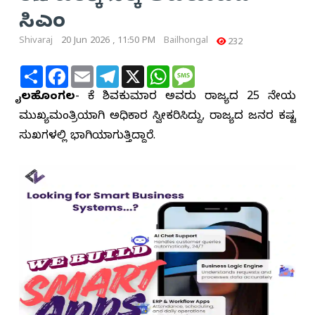
ಸಿಎಂ
Shivaraj
20 Jun 2026 , 11:50 PM
Bailhongal
232
Share
Facebook
Email
Telegram
X
WhatsApp
Message
ಬೈಲಹೊಂಗಲ
- ಡಿಕೆ ಶಿವಕುಮಾರ ಅವರು ರಾಜ್ಯದ 25 ನೇಯ
ಮುಖ್ಯಮಂತ್ರಿಯಾಗಿ ಅಧಿಕಾರ ಸ್ವೀಕರಿಸಿದ್ದು, ರಾಜ್ಯದ ಜನರ ಕಷ್ಟ
ಸುಖಗಳಲ್ಲಿ ಭಾಗಿಯಾಗುತ್ತಿದ್ದಾರೆ.