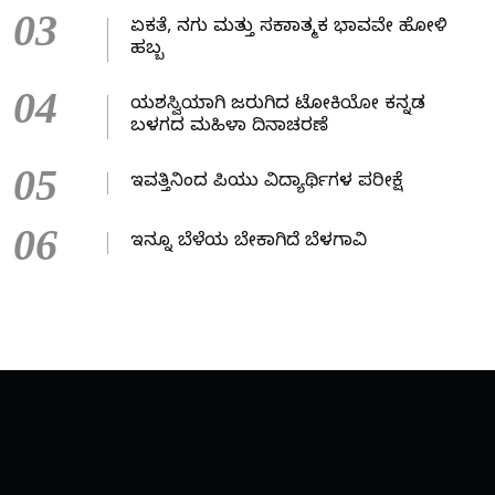
03
ಏಕತೆ, ನಗು ಮತ್ತು ಸಕಾರಾತ್ಮಕ ಭಾವವೇ ಹೋಳಿ
ಹಬ್ಬ
04
ಯಶಸ್ವಿಯಾಗಿ ಜರುಗಿದ ಟೋಕಿಯೋ ಕನ್ನಡ
ಬಳಗದ ಮಹಿಳಾ ದಿನಾಚರಣೆ
05
ಇವತ್ತಿನಿಂದ ಪಿಯು ವಿದ್ಯಾರ್ಥಿಗಳ ಪರೀಕ್ಷೆ
06
ಇನ್ನೂ ಬೆಳೆಯ ಬೇಕಾಗಿದೆ ಬೆಳಗಾವಿ