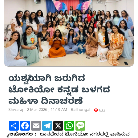
ಯಶಸ್ವಿಯಾಗಿ ಜರುಗಿದ
ಟೋಕಿಯೋ ಕನ್ನಡ ಬಳಗದ
ಮಹಿಳಾ ದಿನಾಚರಣೆ
Shivaraj
2 Mar 2026 , 11:13 AM
Bailhongal
633
Share
Facebook
Email
Telegram
X
WhatsApp
Message
ಬೈಲಹೊಂಗಲ :
ಜಪಾನ‌ದೇಶದ ಟೋಕಿಯೋ ನಗರದಲ್ಲಿ ವಾಸಿಸುವ