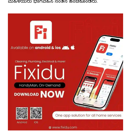
ಮಹಿಳೆಯರು ಭಾಗವಹಿಸಿ ಸಂತಸ ಹಂಚಿಕೊಂಡರು.