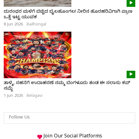
ದುರಂಧರ ಮಳೆಗೆ ಬೆಚ್ಚಿದ ಬೈಲಹೊಂಗಲ! ನೀರಿನ ಹೊರಹರಿವಿಗಾಗಿ ಪ್ರಾಣ
ಒತ್ತೆ ಇಟ್ಟ ಯುವಕ
8 Jun 2026
Bailhongal
ತಾಳ್ಮೆ, ಸಹನೆಗೆ ಉದಾಹರಣೆ ನಮ್ಮ ಬೆಂಗಳೂರು ತಂಡ ಈ ಸಲಾನು ಕಪ್
ನಮ್ದೆ
1 Jun 2026
Belagavi
Follow Us
Join Our
Social
Platforms