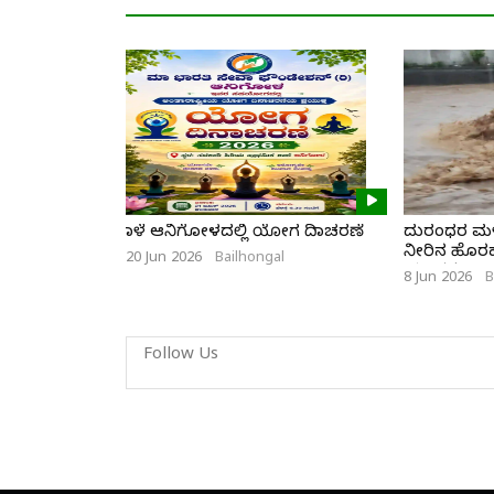
ನಾಳೆ ಆನಿಗೋಳದಲ್ಲಿ ಯೋಗ ದಿನಾಚರಣೆ
ದುರಂಧರ ಮಳೆ
ನೀರಿನ ಹೊರಹರಿ
20 Jun 2026
Bailhongal
ಯುವಕ
8 Jun 2026
B
Follow Us