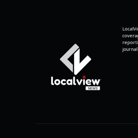
LocalV
coverag
reporti
journali