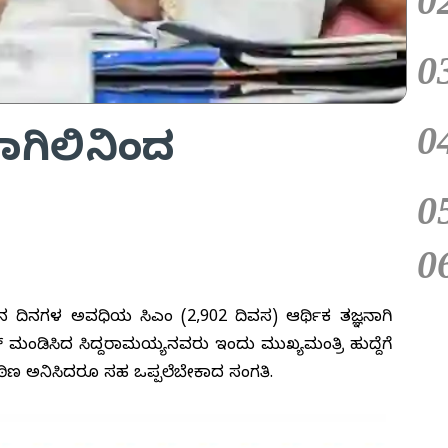
0
0
0
ಾಗಿಲಿನಿಂದ
0
0
ಚಿನ ದಿನಗಳ ಅವಧಿಯ ಸಿಎಂ (2,902 ದಿವಸ) ಆರ್ಥಿಕ ತಜ್ಞನಾಗಿ
ಟ್ ಮಂಡಿಸಿದ ಸಿದ್ದರಾಮಯ್ಯನವರು ಇಂದು ಮುಖ್ಯಮಂತ್ರಿ ಹುದ್ದೆಗೆ
ಕಠಿಣ ಅನಿಸಿದರೂ ಸಹ ಒಪ್ಪಲೆಬೇಕಾದ ಸಂಗತಿ.