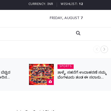
CURRENCY:
INR
WISHLIST:
12
FRIDAY, AUGUST 7
ನಾಳೆ ಆನಿಗೋ
SPORTS
ೆಚ್ಚಿದ
ತಾಳ್ಮೆ, ಸಹನೆಗೆ ಉದಾಹರಣೆ ನಮ್ಮ
ೀರಿನ
ಬೆಂಗಳೂರು ತಂಡ ಈ ಸಲಾನು
ರಾಣ ಒತ್ತೆ ಇಟ್ಟ
ಕಪ್ ನಮ್ದೆ