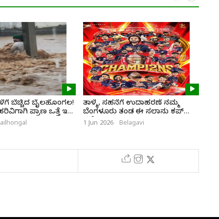
ಗೆ ಬೆಚ್ಚಿದ ಬೈಲಹೊಂಗಲ!
ತಾಳ್ಮೆ, ಸಹನೆಗೆ ಉದಾಹರಣೆ ನಮ್ಮ
ಭಾಗ
ವಿಗಾಗಿ ಪ್ರಾಣ ಒತ್ತೆ ಇಟ್ಟ
ಬೆಂಗಳೂರು ತಂಡ ಈ ಸಲಾನು ಕಪ್
ಮರ
ನಮ್ದೆ
ailhongal
1 Jun 2026
Belagavi
28 M