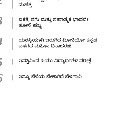
2
ಮಹತ್ವ
3
ಏಕತೆ, ನಗು ಮತ್ತು ಸಕಾರಾತ್ಮಕ ಭಾವವೇ
ಹೋಳಿ ಹಬ್ಬ
4
ಯಶಸ್ವಿಯಾಗಿ ಜರುಗಿದ ಟೋಕಿಯೋ ಕನ್ನಡ
ಬಳಗದ ಮಹಿಳಾ ದಿನಾಚರಣೆ
5
ಇವತ್ತಿನಿಂದ ಪಿಯು ವಿದ್ಯಾರ್ಥಿಗಳ ಪರೀಕ್ಷೆ
6
ಇನ್ನೂ ಬೆಳೆಯ ಬೇಕಾಗಿದೆ ಬೆಳಗಾವಿ