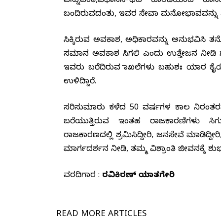
ಎನ್ನುವಂತೆ,‌ವಿಧಾನಸೌಧದ ಕೊಠಡಿಯಿಂದ ಕೊನೆ
ಬಂದಿರುವದಂತು, ಇವರ ಸೇವಾ ಮನೋಭಾವವನ್ನು ಎತ್ತ
ಸಿಕ್ಕಿರುವ ಅವಕಾಶ, ಅಧಿಕಾರವನ್ನು ಅನುಭವಿಸಿ ತನ
ಸಮಾನ ಅವಕಾಶ ಸಿಗಲಿ ಎಂದು ಉತ್ತೇಜನ ನೀಡಿ ಗೌ
ಇವರು ಬರೆದಿರುವ ದಾಖಲೆಗಳು ಬಹುಶಃ ಯಾರ ಕೈ
ಉಳಿದಿದ್ದಾರೆ.
ಸರಿಸುಮಾರು ಕಳೆದ 50 ವರ್ಷಗಳ ಕಾಲ ನಿರಂತರವಾಗಿ
ಬರೆಯುತ್ತಿರುವ ಇಂತಹ ರಾಜಕಾರಣಿಗಳು ಸಿ
ರಾಜಕಾರಣದಲ್ಲಿ ಶ್ರಮಿಸಿದ್ದೀರಿ, ಜನಸೇವೆ ಮಾಡಿದ್ದ
ಮಾರ್ಗದರ್ಶನ ನೀಡಿ, ತಮ್ಮ ವಿಶ್ರಾಂತಿ ಜೀವನಕ್ಕೆ ಶು
ವರದಿಗಾರ :
ರವಿಕಿರಣ್ ಯಾತಗೇರಿ
READ MORE
ARTICLES