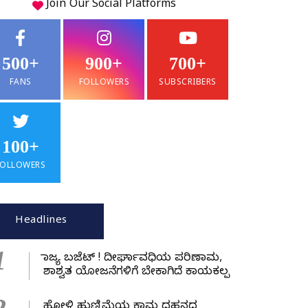
Join Our
Social
Platforms
500+
900+
700+
FANS
FOLLOWERS
SUBSCRIBERS
100+
FOLLOWERS
Headlines
1
ರಾಜ್ಯ ಬಜೆಟ್ ! ದೀರ್ಘಾವಧಿಯ ಪರಿಣಾಮ,
ಶಾಶ್ವತ ಯೋಜನೆಗಳಿಗೆ ಬೇಕಾಗಿದೆ ಕಾಯಕಲ್ಪ
ಹೋಳಿ ಹುಣ್ಣಿಮೆಯ ಕಾಮ ದಹನದ