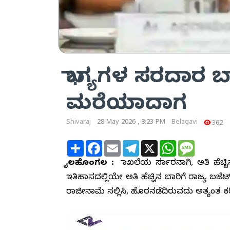
ಭಾಗ್ಯಗಳ ಸರದಾರ ಬ
ಮರೆಯಾದಾಗ
Shivaraj
28 May 2026 , 8:23 PM
Belagavi
362
Share
Facebook
Email
Telegram
X
WhatsApp
Message
ಬೈಲಹೊಂಗಲ :
ದಾಖಲೆಯ ಸರ್ದಾರನಾಗಿ, ಅತಿ ಹೆಚ್
ಇತಿಹಾಸದಲ್ಲಿಯೇ ಅತಿ ಹೆಚ್ಚಿನ ಬಾರಿಗೆ ರಾಜ್ಯ ಬಜೆ
ರಾಜೀನಾಮೆ ಸಲ್ಲಿಸಿ, ಹೊರನಡೆದಿರುವದು ಅತ್ಯಂತ 