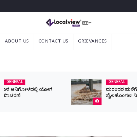
ABOUT US
CONTACT US
GRIEVANCES
GENERAL
GENERAL
ನಾಳೆ ಆನಿಗೋಳದಲ್ಲಿ ಯೋಗ
ದುರಂಧರ ಮಳೆಗೆ ಬ
ದಿನಾಚರಣೆ
ಬೈಲಹೊಂಗಲ! ನ
ಹೊರಹರಿವಿಗಾಗಿ ಪ್
ಯುವಕ