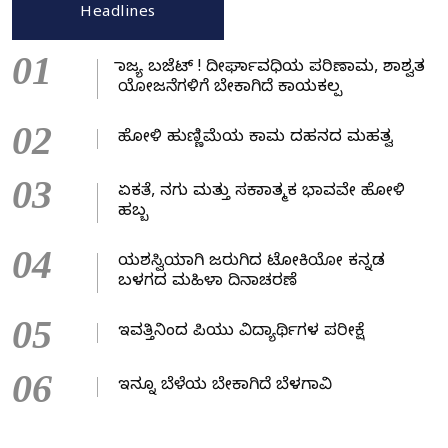
Headlines
01
ರಾಜ್ಯ ಬಜೆಟ್ ! ದೀರ್ಘಾವಧಿಯ ಪರಿಣಾಮ, ಶಾಶ್ವತ
ಯೋಜನೆಗಳಿಗೆ ಬೇಕಾಗಿದೆ ಕಾಯಕಲ್ಪ
02
ಹೋಳಿ ಹುಣ್ಣಿಮೆಯ ಕಾಮ ದಹನದ ಮಹತ್ವ
03
ಏಕತೆ, ನಗು ಮತ್ತು ಸಕಾರಾತ್ಮಕ ಭಾವವೇ ಹೋಳಿ
ಹಬ್ಬ
04
ಯಶಸ್ವಿಯಾಗಿ ಜರುಗಿದ ಟೋಕಿಯೋ ಕನ್ನಡ
ಬಳಗದ ಮಹಿಳಾ ದಿನಾಚರಣೆ
05
ಇವತ್ತಿನಿಂದ ಪಿಯು ವಿದ್ಯಾರ್ಥಿಗಳ ಪರೀಕ್ಷೆ
06
ಇನ್ನೂ ಬೆಳೆಯ ಬೇಕಾಗಿದೆ ಬೆಳಗಾವಿ