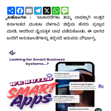
Share
Facebook
Email
Telegram
X
WhatsApp
Message
ಬೈಲಹೊಂಗಲ :
ರಾಜಕಾರಣಿಗಳು ತಮ್ಮ ಲಾಭಕ್ಕಾಗಿ ಉತ್ತರ
ಕರ್ನಾಟಕದ ಮುಕುಟ ಬೆಳಗಾವಿ ಜಿಲ್ಲೆಯ ಹೆಸರು ಪ್ರಸ್ತಾಪ
ಮಾಡಿ, ಅದರಿಂದ ವೈಯಕ್ತಿಕ ಲಾಭ ಪಡೆದುಕೊಂಡು, ಈ ಭಾಗದ
ಜನರಿಗೆ ಅನುಕೂಲತೆಗಳನ್ನು ಕಲ್ಪಿಸದೆ ಇರುವದು ದೌರ್ಭಾಗ್ಯ.