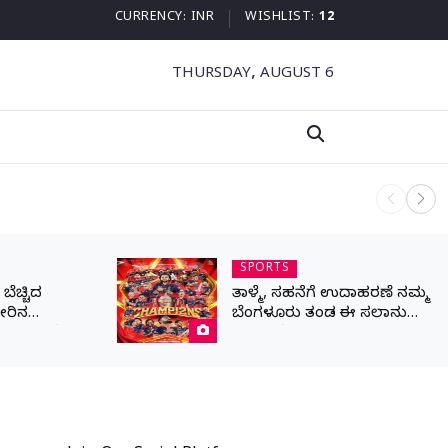
CURRENCY:
INR
WISHLIST:
12
THURSDAY, AUGUST 6
ನಾಳೆ ಆನಿಗೋ
SPORTS
ೆಚ್ಚಿದ
ತಾಳ್ಮೆ, ಸಹನೆಗೆ ಉದಾಹರಣೆ ನಮ್ಮ
ೀರಿನ
ಬೆಂಗಳೂರು ತಂಡ ಈ ಸಲಾನು
ರಾಣ ಒತ್ತೆ ಇಟ್ಟ
ಕಪ್ ನಮ್ದೆ