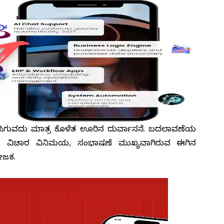
ಕಾಣಸಿಗುವದು ಮಾತ್ರ ಕೊಳೆತ ಊರಿನ ದುರ್ವಾಸನೆ. ಬದಲಾವಣೆಯ
ೆ, ವಿಚಾರ ವಿನಿಮಯ, ಸಂಭಾಷಣೆ ಮುಖ್ಯವಾಗಿರುವ ಈಗಿನ
ಯೋಜಕ.