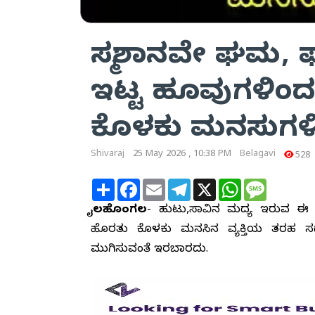
ಸ್ಮಶಾನವೇ ಘಮ, ಘಮ
ಇಟ್ಟ ಹೂವುಗಳಿಂದ,
ಕೊಳಕು ಮನಸುಗಳ
Shivaraj
25 May 2026 , 10:38 PM
Belagavi
528
Share
Facebook
Email
Telegram
X
WhatsApp
Message
ಬೈಲಹೊಂಗಲ
- ಹುಟ್ಟು,ಸಾವಿನ ಮದ್ಯ ಇರುವ ಈ
ಹೊರತು ಕೊಳಕು ಮನಸಿನ ವ್ಯಕ್ತಿಯ ತರಹ 
ಮುಗಿಸುವಂತೆ ಇರಬಾರದು.