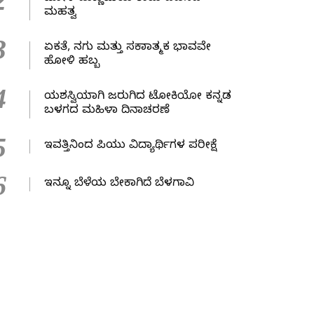
2
ಮಹತ್ವ
3
ಏಕತೆ, ನಗು ಮತ್ತು ಸಕಾರಾತ್ಮಕ ಭಾವವೇ
ಹೋಳಿ ಹಬ್ಬ
4
ಯಶಸ್ವಿಯಾಗಿ ಜರುಗಿದ ಟೋಕಿಯೋ ಕನ್ನಡ
ಬಳಗದ ಮಹಿಳಾ ದಿನಾಚರಣೆ
5
ಇವತ್ತಿನಿಂದ ಪಿಯು ವಿದ್ಯಾರ್ಥಿಗಳ ಪರೀಕ್ಷೆ
6
ಇನ್ನೂ ಬೆಳೆಯ ಬೇಕಾಗಿದೆ ಬೆಳಗಾವಿ