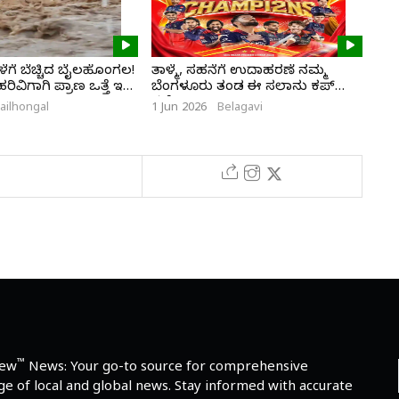
ಗೆ ಬೆಚ್ಚಿದ ಬೈಲಹೊಂಗಲ!
ತಾಳ್ಮೆ, ಸಹನೆಗೆ ಉದಾಹರಣೆ ನಮ್ಮ
ಭಾಗ
ವಿಗಾಗಿ ಪ್ರಾಣ ಒತ್ತೆ ಇಟ್ಟ
ಬೆಂಗಳೂರು ತಂಡ ಈ ಸಲಾನು ಕಪ್
ಮರ
ನಮ್ದೆ
ailhongal
1 Jun 2026
Belagavi
28 M
™
iew
News: Your go-to source for comprehensive
e of local and global news. Stay informed with accurate