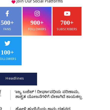
Join Our
Social
Platforms
500+
900+
700+
FANS
FOLLOWERS
SUBSCRIBERS
100+
FOLLOWERS
Headlines
1
ರಾಜ್ಯ ಬಜೆಟ್ ! ದೀರ್ಘಾವಧಿಯ ಪರಿಣಾಮ,
ಶಾಶ್ವತ ಯೋಜನೆಗಳಿಗೆ ಬೇಕಾಗಿದೆ ಕಾಯಕಲ್ಪ
ಹೋಳಿ ಹುಣ್ಣಿಮೆಯ ಕಾಮ ದಹನದ