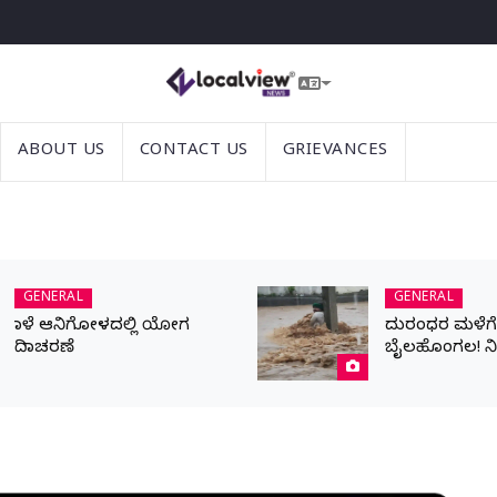
ABOUT US
CONTACT US
GRIEVANCES
GENERAL
GENERAL
ನಾಳೆ ಆನಿಗೋಳದಲ್ಲಿ ಯೋಗ
ದುರಂಧರ ಮಳೆಗೆ ಬ
ದಿನಾಚರಣೆ
ಬೈಲಹೊಂಗಲ! ನ
ಹೊರಹರಿವಿಗಾಗಿ ಪ್
ಯುವಕ