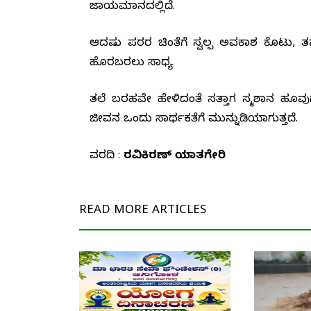
ಜಾಯಮಾನದಲ್ಲಿದೆ.
ಆದಷ್ಟು ಪರರ ಚಿಂತೆಗೆ ಸ್ವಲ್ಪ ಅವಕಾಶ ಕೊಟ್ಟು,
ಹೊರಬರಲು ಸಾಧ್ಯ‌
ತಲೆ ಬರಹವೇ ಹೇಳಿದಂತೆ ಸತ್ತಾಗ ಸ್ಮಶಾನ ಹ
ಜೀವನ ಒಂದು ಸಾರ್ಥಕತೆಗೆ ಮುನ್ನುಡಿಯಾಗುತ್ತದೆ.
ವರದಿ :
ರವಿಕಿರಣ್ ಯಾತಗೇರಿ
READ MORE
ARTICLES