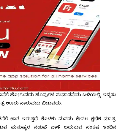
ೊನೆಗೆ ಹೋಗುವದು ಹೂವುಗಳ ಸುವಾಸನೆಯ ಬಳಿಯಲ್ಲಿ. ಇದ್ದಷ್ಟು
ಗ ಮಾತ್ರ ಊರು ನಾರುವದು ಬಿಡುವದು.
ನೆಗೆ ಜಾಗ ಇರುತ್ತದೆ. ಕೊಳಕು ಮನಸು ಕೇವಲ ಕ್ಷಣಿಕ ಮಾತ್ರ.
ೆ ಪಡುವ ಮನುಷ್ಯರ ನಡುವೆ ಬಾಳಿ ಬದುಕುವ ಸಂಕಷ್ಟ ಇಂದಿನ