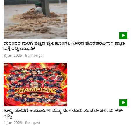
ದುರಂಧರ ಮಳೆಗೆ ಬೆಚ್ಚಿದ ಬೈಲಹೊಂಗಲ! ನೀರಿನ ಹೊರಹರಿವಿಗಾಗಿ ಪ್ರಾಣ
ಒತ್ತೆ ಇಟ್ಟ ಯುವಕ
8 Jun 2026
Bailhongal
ತಾಳ್ಮೆ, ಸಹನೆಗೆ ಉದಾಹರಣೆ ನಮ್ಮ ಬೆಂಗಳೂರು ತಂಡ ಈ ಸಲಾನು ಕಪ್
ನಮ್ದೆ
1 Jun 2026
Belagavi