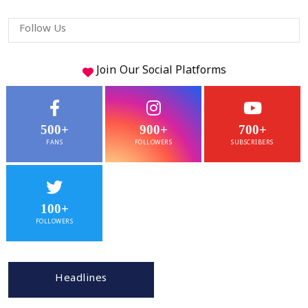
Follow Us
Join Our
Social
Platforms
500+
900+
700+
FANS
FOLLOWERS
SUBSCRIBERS
100+
FOLLOWERS
Headlines