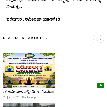
ನವೋಲ್ಲಾಸ ಮೂಡಿಸುವ ಈ ಹಬ್ಬವು ಹೊಸ ಮೆರಗನ್ನು
ನೀಡುತ್ತದೆ.
ವರದಿಗಾರ :
ರವಿಕಿರಣ್ ಯಾತಗೇರಿ
READ MORE
ARTICLES
ನಾಳೆ ಆನಿಗೋಳದಲ್ಲಿ ಯೋಗ ದಿನಾಚರಣೆ
20 Jun 2026
Bailhongal