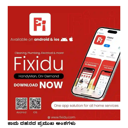
ಕಾಮ ದಹನದ ಪ್ರಮುಖ ಅಂಶಗಳು