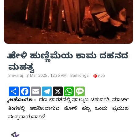
ಹೋಳಿ ಹುಣ್ಣಿಮೆಯ ಕಾಮ ದಹನದ
ಮಹತ್ವ
Shivaraj
3 Mar 2026 , 12:36 AM
Bailhongal
629
Share
Facebook
Email
Telegram
X
WhatsApp
Message
ಬೈಲಹೊಂಗಲ :
ದಕ್ಷಿಣ ಭಾರತದಲ್ಲಿ ಫಾಲ್ಗುಣ ಚತುರ್ದಶಿ, ಮಾರ್ಚ್
ತಿಂಗಳಲ್ಲಿ ಆಚರಿಸಲಾಗುವ ಹೋಳಿ ಹಬ್ಬ ಒಂದು ಪ್ರಮುಖ
ಸಂಪ್ರದಾಯವಾಗಿದೆ.