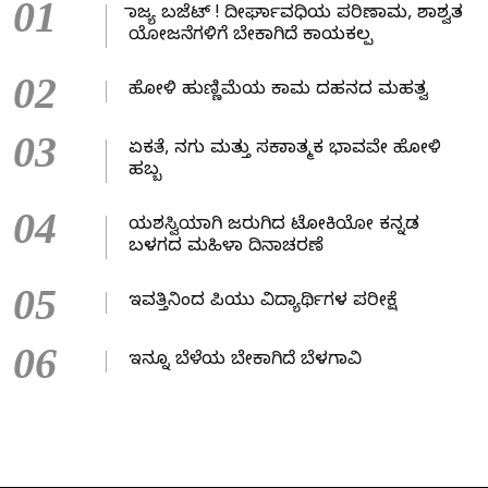
01
ರಾಜ್ಯ ಬಜೆಟ್ ! ದೀರ್ಘಾವಧಿಯ ಪರಿಣಾಮ, ಶಾಶ್ವತ
ಯೋಜನೆಗಳಿಗೆ ಬೇಕಾಗಿದೆ ಕಾಯಕಲ್ಪ
02
ಹೋಳಿ ಹುಣ್ಣಿಮೆಯ ಕಾಮ ದಹನದ ಮಹತ್ವ
03
ಏಕತೆ, ನಗು ಮತ್ತು ಸಕಾರಾತ್ಮಕ ಭಾವವೇ ಹೋಳಿ
ಹಬ್ಬ
04
ಯಶಸ್ವಿಯಾಗಿ ಜರುಗಿದ ಟೋಕಿಯೋ ಕನ್ನಡ
ಬಳಗದ ಮಹಿಳಾ ದಿನಾಚರಣೆ
05
ಇವತ್ತಿನಿಂದ ಪಿಯು ವಿದ್ಯಾರ್ಥಿಗಳ ಪರೀಕ್ಷೆ
06
ಇನ್ನೂ ಬೆಳೆಯ ಬೇಕಾಗಿದೆ ಬೆಳಗಾವಿ