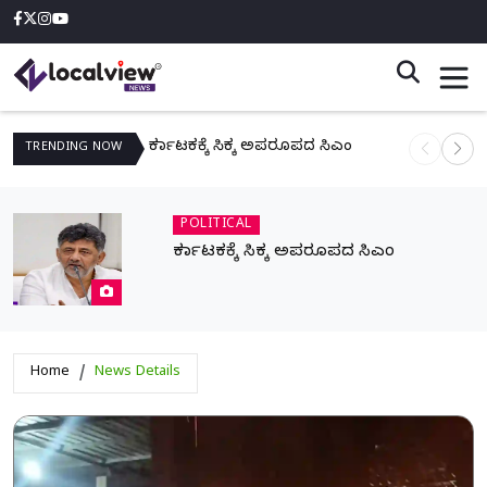
ಕರ್ನಾಟಕಕ್ಕೆ ಸಿಕ್ಕ ಅಪರೂಪದ ಸಿಎಂ
ನಾಳೆ ಆನಿಗೋ
TRENDING
NOW
POLITICAL
ಕರ್ನಾಟಕಕ್ಕೆ ಸಿಕ್ಕ ಅಪರೂಪದ ಸಿಎಂ
Home
News Details