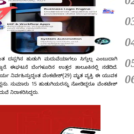
0
0
0
0
ತ ದಪ್ಪಗಿನ ಹುಡುಗಿ ಮದುವೆಯಾಗಲು ಸಿಗುತ್ತಿಲ್ಲ ಎಂಬುದಾಗಿ
ಾನೆ. ಈಘಟನೆ ಬೆಂಗಳೂರಿನ ಉತ್ತರ ತಾಲೂಕಿನಲ್ಲಿ ನಡೆದಿದೆ.
0
ನಿರ್ವಹಿಸುತ್ತಿದ್ದಂತ ವೆಂಕಟೇಶ್(29) ಮೃತ ವ್ಯಕ್ತಿ. ಈ ಯುವಕ
ದ್ದನು. ಸುಮಾರು 15 ಹುಡುಗಿಯರನ್ನು ನೋಡಿದ್ದರೂ ವೆಂಕಟೇಶ್
ೆ ನಿರಾಕರಿಸಿದ್ದರು.