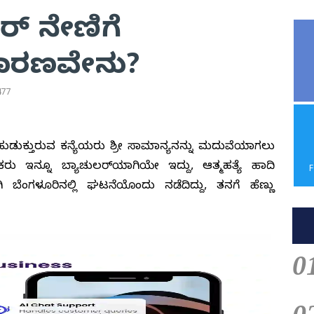
ಲರ್ ನೇಣಿಗೆ
 ಕಾರಣವೇನು?
477
ು ಹುಡುಕುತ್ತಿರುವ ಕನ್ಯೆಯರು ಶ್ರೀ ಸಾಮಾನ್ಯನನ್ನು ಮದುವೆಯಾಗಲು
ರು ಇನ್ನೂ ಬ್ಯಾಚುಲರ್‌ಯಾಗಿಯೇ ಇದ್ದು, ಆತ್ಮಹತ್ಯೆ ಹಾದಿ
ಗಿ ಬೆಂಗಳೂರಿನಲ್ಲಿ ಘಟನೆಯೊಂದು ನಡೆದಿದ್ದು, ತನಗೆ ಹೆಣ್ಣು
0