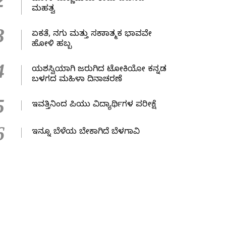
2
ಮಹತ್ವ
3
ಏಕತೆ, ನಗು ಮತ್ತು ಸಕಾರಾತ್ಮಕ ಭಾವವೇ
ಹೋಳಿ ಹಬ್ಬ
4
ಯಶಸ್ವಿಯಾಗಿ ಜರುಗಿದ ಟೋಕಿಯೋ ಕನ್ನಡ
ಬಳಗದ ಮಹಿಳಾ ದಿನಾಚರಣೆ
5
ಇವತ್ತಿನಿಂದ ಪಿಯು ವಿದ್ಯಾರ್ಥಿಗಳ ಪರೀಕ್ಷೆ
6
ಇನ್ನೂ ಬೆಳೆಯ ಬೇಕಾಗಿದೆ ಬೆಳಗಾವಿ