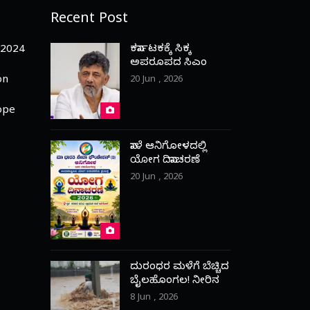
Recent Post
ಕರ್ನಾಟಕಕ್ಕೆ ಸಿಕ್ಕ
-2024
ಅಪರೂಪದ ಸಿಎಂ
on
20 Jun , 2026
ope
ನಾಳೆ ಆನಿಗೋಳದಲ್ಲಿ
ಯೋಗ ದಿನಾಚರಣೆ
20 Jun , 2026
ದುರಂಧರ ಮಳೆಗೆ ಬೆಚ್ಚಿದ
ಬೈಲಹೊಂಗಲ! ನೀರಿನ
ಹೊರಹರಿವಿಗಾಗಿ ಪ್ರಾಣ
8 Jun , 2026
ಒತ್ತೆ ಇಟ್ಟ ಯುವಕ