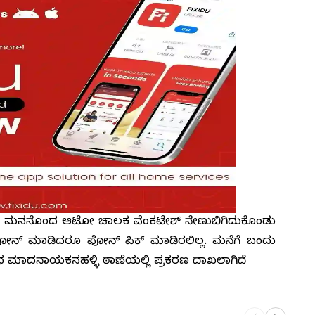
 ಎಂಬುದಾಗಿ ಮನನೊಂದ ಆಟೋ ಚಾಲಕ ವೆಂಕಟೇಶ್ ನೇಣುಬಿಗಿದುಕೊಂಡು
ಕಮ್ಮ ಪೋನ್ ಮಾಡಿದರೂ ಪೋನ್ ಪಿಕ್ ಮಾಡಿರಲಿಲ್ಲ. ಮನೆಗೆ ಬಂದು
ಧ ಮಾದನಾಯಕನಹಳ್ಳಿ ಠಾಣೆಯಲ್ಲಿ ಪ್ರಕರಣ ದಾಖಲಾಗಿದೆ