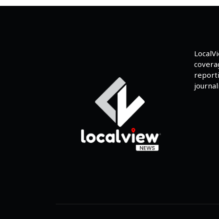
LocalV
coverag
reporti
journali