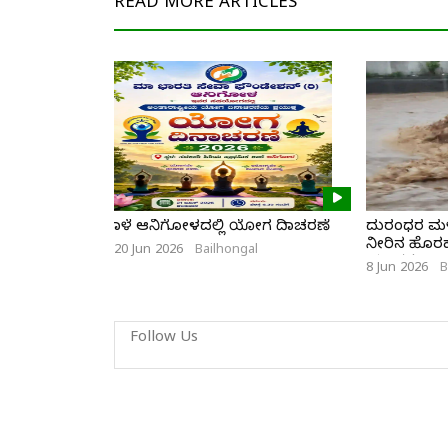
READ MORE
ARTICLES
ನಾಳೆ ಆನಿಗೋಳದಲ್ಲಿ ಯೋಗ ದಿನಾಚರಣೆ
ದುರಂಧರ ಮಳೆ
ನೀರಿನ ಹೊರಹರಿ
20 Jun 2026
Bailhongal
ಯುವಕ
8 Jun 2026
B
Follow Us