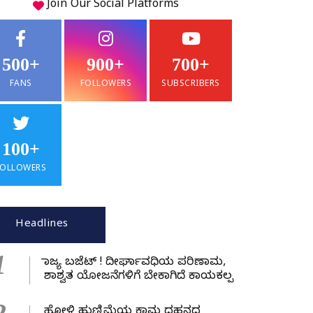
Join Our
Social
Platforms
500+
900+
700+
FANS
FOLLOWERS
SUBSCRIBERS
100+
FOLLOWERS
Headlines
1
ರಾಜ್ಯ ಬಜೆಟ್ ! ದೀರ್ಘಾವಧಿಯ ಪರಿಣಾಮ,
ಶಾಶ್ವತ ಯೋಜನೆಗಳಿಗೆ ಬೇಕಾಗಿದೆ ಕಾಯಕಲ್ಪ
ಹೋಳಿ ಹುಣ್ಣಿಮೆಯ ಕಾಮ ದಹನದ