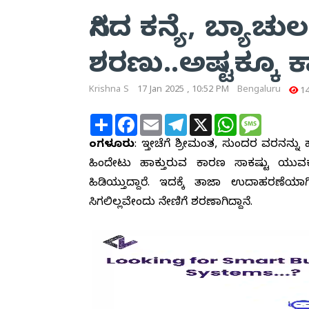
ಸಿಗದ ಕನ್ಯೆ, ಬ್ಯಾಚು
ಶರಣು..ಅಷ್ಟಕ್ಕೂ
Krishna S
17 Jan 2025 , 10:52 PM
Bengaluru
1
Share
Facebook
Email
Telegram
X
WhatsApp
Message
ಬೆಂಗಳೂರು
: ಇತ್ತೀಚೆಗೆ ಶ್ರೀಮಂತ, ಸುಂದರ ವರನನ್ನ
ಹಿಂದೇಟು ಹಾಕುತ್ತಿರುವ ಕಾರಣ ಸಾಕಷ್ಟು ಯುವಕ
ಹಿಡಿಯುತ್ತಿದ್ದಾರೆ. ಇದಕ್ಕೆ ತಾಜಾ ಉದಾಹರಣೆಯಾ
ಸಿಗಲಿಲ್ಲವೇಂದು ನೇಣಿಗೆ ಶರಣಾಗಿದ್ದಾನೆ.