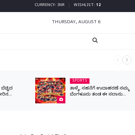
CURRENCY:
INR
WISHLIST:
12
THURSDAY, AUGUST 6
ನಾಳೆ ಆನಿಗೋ
SPORTS
ೆಚ್ಚಿದ
ತಾಳ್ಮೆ, ಸಹನೆಗೆ ಉದಾಹರಣೆ ನಮ್ಮ
ೀರಿನ
ಬೆಂಗಳೂರು ತಂಡ ಈ ಸಲಾನು
ರಾಣ ಒತ್ತೆ ಇಟ್ಟ
ಕಪ್ ನಮ್ದೆ