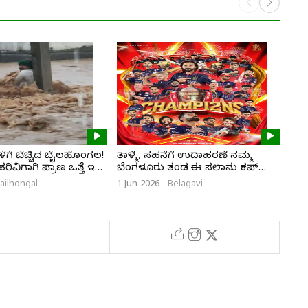
ಗೆ ಬೆಚ್ಚಿದ ಬೈಲಹೊಂಗಲ!
ತಾಳ್ಮೆ, ಸಹನೆಗೆ ಉದಾಹರಣೆ ನಮ್ಮ
ಭಾಗ
ವಿಗಾಗಿ ಪ್ರಾಣ ಒತ್ತೆ ಇಟ್ಟ
ಬೆಂಗಳೂರು ತಂಡ ಈ ಸಲಾನು ಕಪ್
ಮರ
ನಮ್ದೆ
ailhongal
1 Jun 2026
Belagavi
28 M