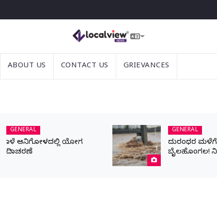
ABOUT US
CONTACT US
GRIEVANCES
GENERAL
GENERAL
ನಾಳೆ ಆನಿಗೋಳದಲ್ಲಿ ಯೋಗ
ದುರಂಧರ ಮಳೆಗೆ ಬ
ದಿನಾಚರಣೆ
ಬೈಲಹೊಂಗಲ! ನ
ಹೊರಹರಿವಿಗಾಗಿ ಪ್
ಯುವಕ