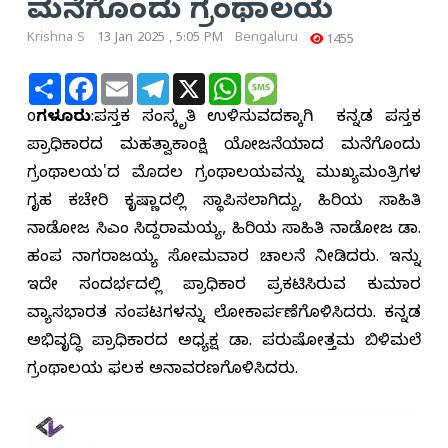
ಮನೆಗೊಂದು ಗ್ರಂಥಾಲಯ
Krishna S
13 Jan 2025 , 5:05 PM
Bengaluru
1455
Share
Facebook
Email
Telegram
X
WhatsApp
Message
ಬೆoಗಳೂರು
:ಪುಸ್ತಕ ಸಂಸ್ಕೃತಿ ಉಳಿಸುವುದಕ್ಕಾಗಿ ಕನ್ನಡ ಪುಸ್ತಕ
ಪ್ರಾಧಿಕಾರದ ಮಹತ್ವಾಕಾಂಕ್ಷಿ ಯೋಜನೆಯಾದ ಮನೆಗೊಂದು
ಗ್ರಂಥಾಲಯ'ದ ಮೊದಲ ಗ್ರಂಥಾಲಯವನ್ನು ಮುಖ್ಯಮಂತ್ರಿಗಳ
ಗೃಹ ಕಚೇರಿ ಕೃಷ್ಣಾದಲ್ಲಿ ಸ್ಥಾಪಿಸಲಾಗಿದ್ದು, ಹಿರಿಯ ಸಾಹಿತಿ
ನಾಡೋಜ ಸಿಎಂ ಸಿದ್ದರಾಮಯ್ಯ, ಹಿರಿಯ ಸಾಹಿತಿ ನಾಡೋಜ ಡಾ.
ಹಂಪ ನಾಗರಾಜಯ್ಯ ಸೋಮವಾರ ಚಾಲನೆ ನೀಡಿದರು. ಇನ್ನು
ಇದೇ ಸಂದರ್ಭದಲ್ಲಿ ಪ್ರಾಧಿಕಾರ ಪ್ರಕಟಿಸಿರುವ ಕುಮಾರ
ವ್ಯಾಸಭಾರತ ಸಂಪುಟಗಳನ್ನು ಲೋಕಾರ್ಪಣೆಗೊಳಿಸಿದರು. ಕನ್ನಡ
ಅಭಿವೃದ್ಧಿ ಪ್ರಾಧಿಕಾರದ ಅಧ್ಯಕ್ಷ ಡಾ. ಪುರುಷೋತ್ತಮ ಬಿಳಿಮಲೆ
ಗ್ರಂಥಾಲಯ ಫಲಕ ಅನಾವರಣಗೊಳಿಸಿದರು.