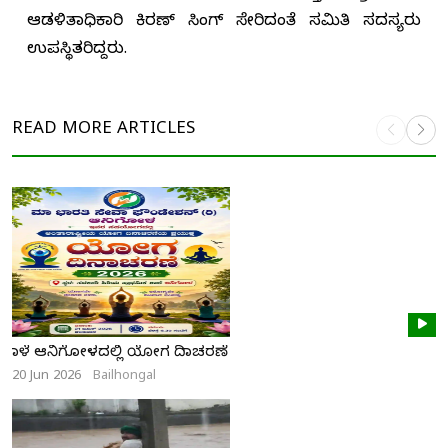
ಆಡಳಿತಾಧಿಕಾರಿ ಕಿರಣ್ ಸಿಂಗ್ ಸೇರಿದಂತೆ ಸಮಿತಿ ಸದಸ್ಯರು
ಉಪಸ್ಥಿತರಿದ್ದರು.
READ MORE
ARTICLES
ನಾಳೆ ಆನಿಗೋಳದಲ್ಲಿ ಯೋಗ ದಿನಾಚರಣೆ
20 Jun 2026
Bailhongal