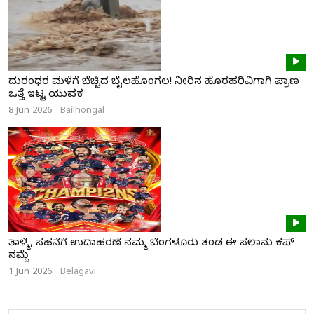
ದುರಂಧರ ಮಳೆಗೆ ಬೆಚ್ಚಿದ ಬೈಲಹೊಂಗಲ! ನೀರಿನ ಹೊರಹರಿವಿಗಾಗಿ ಪ್ರಾಣ
ಒತ್ತೆ ಇಟ್ಟ ಯುವಕ
8 Jun 2026
Bailhongal
ತಾಳ್ಮೆ, ಸಹನೆಗೆ ಉದಾಹರಣೆ ನಮ್ಮ ಬೆಂಗಳೂರು ತಂಡ ಈ ಸಲಾನು ಕಪ್
ನಮ್ದೆ
1 Jun 2026
Belagavi