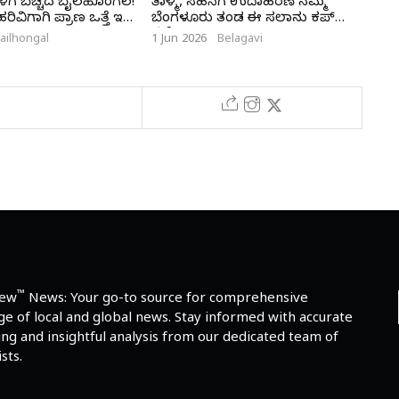
ಗೆ ಬೆಚ್ಚಿದ ಬೈಲಹೊಂಗಲ!
ತಾಳ್ಮೆ, ಸಹನೆಗೆ ಉದಾಹರಣೆ ನಮ್ಮ
ಭಾಗ
ವಿಗಾಗಿ ಪ್ರಾಣ ಒತ್ತೆ ಇಟ್ಟ
ಬೆಂಗಳೂರು ತಂಡ ಈ ಸಲಾನು ಕಪ್
ಮರ
ನಮ್ದೆ
ailhongal
1 Jun 2026
Belagavi
28 M
™
iew
News: Your go-to source for comprehensive
e of local and global news. Stay informed with accurate
ng and insightful analysis from our dedicated team of
sts.