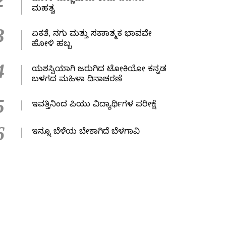
2
ಮಹತ್ವ
3
ಏಕತೆ, ನಗು ಮತ್ತು ಸಕಾರಾತ್ಮಕ ಭಾವವೇ
ಹೋಳಿ ಹಬ್ಬ
4
ಯಶಸ್ವಿಯಾಗಿ ಜರುಗಿದ ಟೋಕಿಯೋ ಕನ್ನಡ
ಬಳಗದ ಮಹಿಳಾ ದಿನಾಚರಣೆ
5
ಇವತ್ತಿನಿಂದ ಪಿಯು ವಿದ್ಯಾರ್ಥಿಗಳ ಪರೀಕ್ಷೆ
6
ಇನ್ನೂ ಬೆಳೆಯ ಬೇಕಾಗಿದೆ ಬೆಳಗಾವಿ