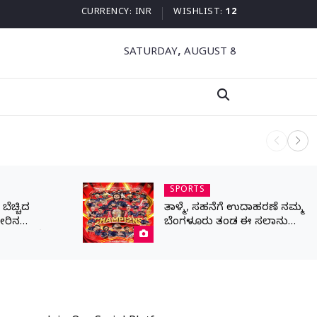
CURRENCY:
INR
WISHLIST:
12
SATURDAY, AUGUST 8
ನಾಳೆ ಆನಿಗೋ
SPORTS
ೆಚ್ಚಿದ
ತಾಳ್ಮೆ, ಸಹನೆಗೆ ಉದಾಹರಣೆ ನಮ್ಮ
ೀರಿನ
ಬೆಂಗಳೂರು ತಂಡ ಈ ಸಲಾನು
ರಾಣ ಒತ್ತೆ ಇಟ್ಟ
ಕಪ್ ನಮ್ದೆ