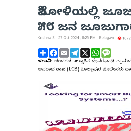
ಶಿನೋಳಿಯಲ್ಲಿ ಜೂಜ
೫೮ ಜನ ಜೂಜುಗಾ
Krishna S
27 Oct 2024 , 8:25 PM
Belagavi
1672
Share
Facebook
Email
Telegram
X
WhatsApp
Message
ಬೆಳಗಾವಿ
: ಚಂದಗಡ ತಾಲ್ಲೂಕಿನ ದೇವರವಾಡಿ ಗ್ರಾಮದ
ಅಪರಾಧ ಶಾಖೆ (LCB) ಕೊಲ್ಹಾಪುರ ಪೊಲೀಸರು ದಾಳಿ