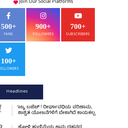
Join Our
Social
Platforms
500+
900+
700+
FANS
FOLLOWERS
SUBSCRIBERS
100+
FOLLOWERS
Headlines
1
ರಾಜ್ಯ ಬಜೆಟ್ ! ದೀರ್ಘಾವಧಿಯ ಪರಿಣಾಮ,
ಶಾಶ್ವತ ಯೋಜನೆಗಳಿಗೆ ಬೇಕಾಗಿದೆ ಕಾಯಕಲ್ಪ
ಹೋಳಿ ಹುಣ್ಣಿಮೆಯ ಕಾಮ ದಹನದ