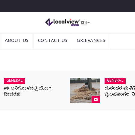
ABOUT US
CONTACT US
GRIEVANCES
GENERAL
GENERAL
ನಾಳೆ ಆನಿಗೋಳದಲ್ಲಿ ಯೋಗ
ದುರಂಧರ ಮಳೆಗೆ ಬ
ದಿನಾಚರಣೆ
ಬೈಲಹೊಂಗಲ! ನ
ಹೊರಹರಿವಿಗಾಗಿ ಪ್
ಯುವಕ