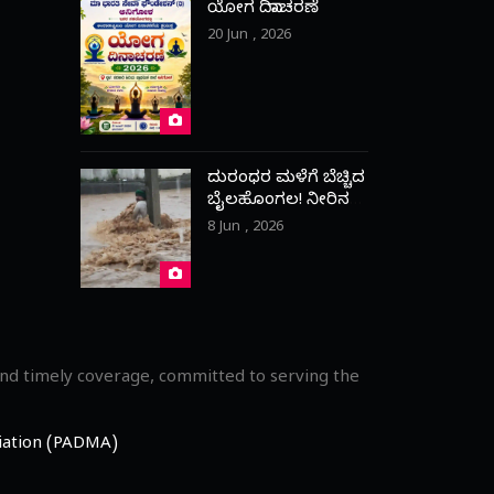
ಯೋಗ ದಿನಾಚರಣೆ
20 Jun , 2026
ದುರಂಧರ ಮಳೆಗೆ ಬೆಚ್ಚಿದ
ಬೈಲಹೊಂಗಲ! ನೀರಿನ
ಹೊರಹರಿವಿಗಾಗಿ ಪ್ರಾಣ
8 Jun , 2026
ಒತ್ತೆ ಇಟ್ಟ ಯುವಕ
and timely coverage, committed to serving the
ciation (PADMA)