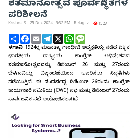
ಶತಮಾನೋತ್ಸವ ಪೂರ್ವಸಿದ್ಧತೆಗಳ
ಪರಿಶೀಲನೆ
Krishna S
25 Dec 2024 , 9:32 PM
Belagavi
1523
Share
Facebook
Email
Telegram
X
WhatsApp
Message
ಬೆಳಗಾವಿ
: 1924ರಲ್ಲಿ ಮಹಾತ್ಮಾ ಗಾಂಧೀಜಿ ಅಧ್ಯಕ್ಷತೆಯಲ್ಲಿ ನಡೆದ ಏಕೈಕ
ಭಾರತೀಯ ರಾಷ್ಟ್ರೀಯ ಕಾಂಗ್ರೆಸ್ ಅಧಿವೇಶನದ
ಶತಮಾನೋತ್ಸವವನ್ನು ಡಿಸೆಂಬರ್ 26 ಮತ್ತು 27ರಂದು
ಬೆಳಗಾವಿಯಲ್ಲಿ ವಿಜೃಂಭಣೆಯಿಂದ ಆಚರಿಸಲು ಸಿದ್ಧತೆಗಳು
ನಡೆಯುತ್ತಿವೆ. ಈ ಸಂದರ್ಭದಲ್ಲಿ ಡಿಸೆಂಬರ್ 26ರಂದು ಕಾಂಗ್ರೆಸ್
ಕಾರ್ಯಕಾರಿ ಸಮಿತಿಯ (CWC) ಸಭೆ ಮತ್ತು ಡಿಸೆಂಬರ್ 27ರಂದು
ಸಾರ್ವಜನಿಕ ಸಭೆ ಆಯೋಜಿಸಲಾಗಿದೆ.