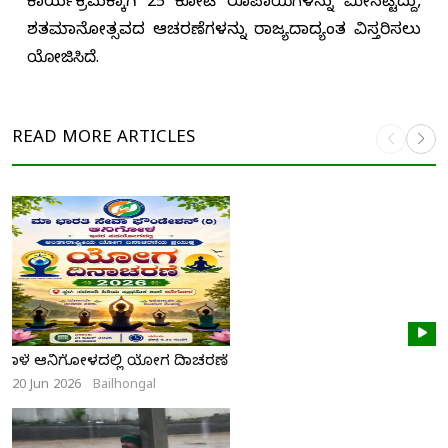
ಕಾರ್ಯಕ್ರಮಕ್ಕಾಗಿ 25 ಕೋಟಿ ರೂಪಾಯಿಗಳನ್ನು ಮೀಸಲಿಟ್ಟಿದ್ದು,
ಶತಮಾನೋತ್ಸವದ ಆಚರಣೆಗಳನ್ನು ರಾಜ್ಯದಾದ್ಯಂತ ವಿಸ್ತರಿಸಲು
ಯೋಜಿಸಿದೆ.
READ MORE
ARTICLES
ನಾಳೆ ಆನಿಗೋಳದಲ್ಲಿ ಯೋಗ ದಿನಾಚರಣೆ
20 Jun 2026
Bailhongal