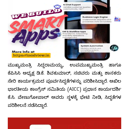
ಮುಖ್ಯಮಂತ್ರಿ ಸಿದ್ದರಾಮಯ್ಯ, ಉಪಮುಖ್ಯಮಂತ್ರಿ ಹಾಗೂ
ಕೆಪಿಸಿಸಿ ಅಧ್ಯಕ್ಷ ಡಿ.ಕೆ. ಶಿವಕುಮಾರ್, ಸಚಿವರು ಮತ್ತು ಶಾಸಕರು
ಸೇರಿ ಕಾರ್ಯಕ್ರಮದ ಪೂರ್ವಸಿದ್ಧತೆಗಳನ್ನು ಪರಿಶೀಲಿಸಿದ್ದಾರೆ. ಅಖಿಲ
ಭಾರತೀಯ ಕಾಂಗ್ರೆಸ್ ಸಮಿತಿಯ (AICC) ಪ್ರಧಾನ ಕಾರ್ಯದರ್ಶಿ
ಕೆ.ಸಿ. ವೇಣುಗೋಪಾಲ್ ಅವರು ಸ್ಥಳಕ್ಕೆ ಭೇಟಿ ನೀಡಿ, ಸಿದ್ಧತೆಗಳ
ಪರಿಶೀಲನೆ ನಡೆಸಿದ್ದಾರೆ.