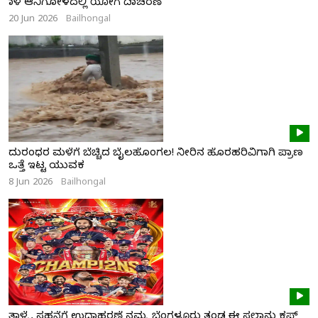
ನಾಳೆ ಆನಿಗೋಳದಲ್ಲಿ ಯೋಗ ದಿನಾಚರಣೆ
20 Jun 2026
Bailhongal
ದುರಂಧರ ಮಳೆಗೆ ಬೆಚ್ಚಿದ ಬೈಲಹೊಂಗಲ! ನೀರಿನ ಹೊರಹರಿವಿಗಾಗಿ ಪ್ರಾಣ
ಒತ್ತೆ ಇಟ್ಟ ಯುವಕ
8 Jun 2026
Bailhongal
ತಾಳ್ಮೆ, ಸಹನೆಗೆ ಉದಾಹರಣೆ ನಮ್ಮ ಬೆಂಗಳೂರು ತಂಡ ಈ ಸಲಾನು ಕಪ್