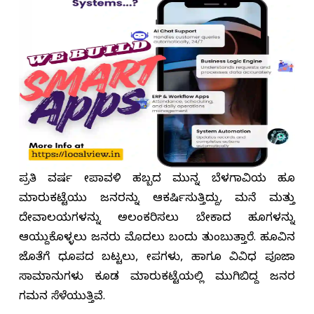
ಪ್ರತಿ ವರ್ಷ ದೀಪಾವಳಿ ಹಬ್ಬದ ಮುನ್ನ ಬೆಳಗಾವಿಯ ಹೂ
ಮಾರುಕಟ್ಟೆಯು ಜನರನ್ನು ಆಕರ್ಷಿಸುತ್ತಿದ್ದು, ಮನೆ ಮತ್ತು
ದೇವಾಲಯಗಳನ್ನು ಅಲಂಕರಿಸಲು ಬೇಕಾದ ಹೂಗಳನ್ನು
ಆಯ್ದುಕೊಳ್ಳಲು ಜನರು ಮೊದಲು ಬಂದು ತುಂಬುತ್ತಾರೆ. ಹೂವಿನ
ಜೊತೆಗೆ ಧೂಪದ ಬಟ್ಟಲು, ದೀಪಗಳು, ಹಾಗೂ ವಿವಿಧ ಪೂಜಾ
ಸಾಮಾನುಗಳು ಕೂಡ ಮಾರುಕಟ್ಟೆಯಲ್ಲಿ ಮುಗಿಬಿದ್ದ ಜನರ
ಗಮನ ಸೆಳೆಯುತ್ತಿವೆ.