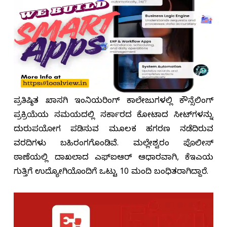
ಪ್ರತಿಷ್ಠಿತ ಖಾಸಗಿ ಇಂಜಿನಿಯರಿಂಗ್ ಕಾಲೇಜುಗಳಲ್ಲಿ ಕೌನ್ಸೆಲಿಂಗ್
ಪ್ರಕ್ರಿಯೆಯ ಸಮಯದಲ್ಲಿ ಸರ್ಕಾರದ ಕೋಟಾದ ಸೀಟ್‌ಗಳನ್ನು
ದುರುಪಯೋಗ ಪಡಿಸುವ ಮೂಲಕ ಹಗರಣ ನಡೆದಿರುವ
ವರದಿಗಳು ಬಹಿರಂಗಗೊಂಡಿವೆ. ಮಲ್ಲೇಶ್ವರಂ ಪೊಲೀಸ್
ಠಾಣೆಯಲ್ಲಿ ದಾಖಲಾದ ಎಫ್‌ಐಆರ್ ಆಧಾರವಾಗಿ, ಕೆಇಎಯ
ಗುತ್ತಿಗೆ ಉದ್ಯೋಗಿಯೊಂದಿಗೆ ಒಟ್ಟು 10 ಮಂದಿ ಬಂಧಿತರಾಗಿದ್ದಾರೆ.