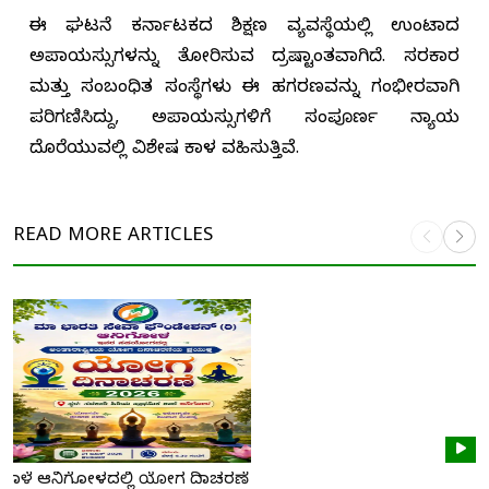
ಈ ಘಟನೆ ಕರ್ನಾಟಕದ ಶಿಕ್ಷಣ ವ್ಯವಸ್ಥೆಯಲ್ಲಿ ಉಂಟಾದ
ಅಪಾಯಸ್ಸುಗಳನ್ನು ತೋರಿಸುವ ದ್ರಷ್ಟಾಂತವಾಗಿದೆ. ಸರಕಾರ
ಮತ್ತು ಸಂಬಂಧಿತ ಸಂಸ್ಥೆಗಳು ಈ ಹಗರಣವನ್ನು ಗಂಭೀರವಾಗಿ
ಪರಿಗಣಿಸಿದ್ದು, ಅಪಾಯಸ್ಸುಗಳಿಗೆ ಸಂಪೂರ್ಣ ನ್ಯಾಯ
ದೊರೆಯುವಲ್ಲಿ ವಿಶೇಷ ಕಾಳಜಿ ವಹಿಸುತ್ತಿವೆ.
READ MORE
ARTICLES
ನಾಳೆ ಆನಿಗೋಳದಲ್ಲಿ ಯೋಗ ದಿನಾಚರಣೆ