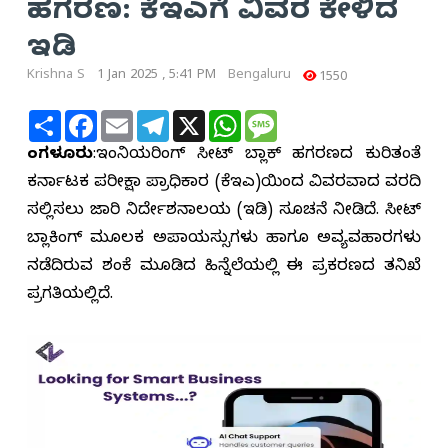
ಹಗರಣ: ಕೆಇಎಗೆ ವಿವರ ಕೇಳಿದ
ಇಡಿ
Krishna S
1 Jan 2025 , 5:41 PM
Bengaluru
1550
Share
Facebook
Email
Telegram
X
WhatsApp
Message
ಬೆಂಗಳೂರು
:ಇಂಜಿನಿಯರಿಂಗ್ ಸೀಟ್ ಬ್ಲಾಕ್ ಹಗರಣದ ಕುರಿತಂತೆ
ಕರ್ನಾಟಕ ಪರೀಕ್ಷಾ ಪ್ರಾಧಿಕಾರ (ಕೆಇಎ)ಯಿಂದ ವಿವರವಾದ ವರದಿ
ಸಲ್ಲಿಸಲು ಜಾರಿ ನಿರ್ದೇಶನಾಲಯ (ಇಡಿ) ಸೂಚನೆ ನೀಡಿದೆ. ಸೀಟ್
ಬ್ಲಾಕಿಂಗ್ ಮೂಲಕ ಅಪಾಯಸ್ಸುಗಳು ಹಾಗೂ ಅವ್ಯವಹಾರಗಳು
ನಡೆದಿರುವ ಶಂಕೆ ಮೂಡಿದ ಹಿನ್ನೆಲೆಯಲ್ಲಿ ಈ ಪ್ರಕರಣದ ತನಿಖೆ
ಪ್ರಗತಿಯಲ್ಲಿದೆ.