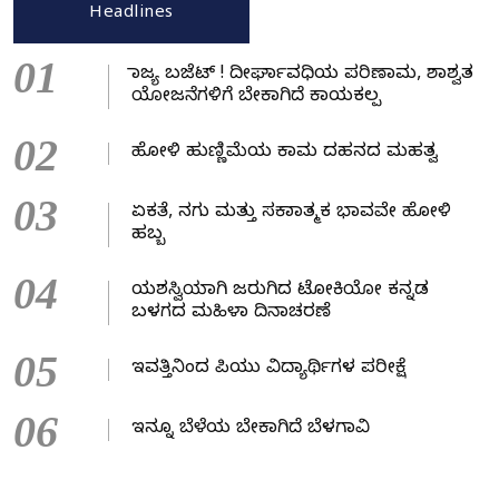
Headlines
01
ರಾಜ್ಯ ಬಜೆಟ್ ! ದೀರ್ಘಾವಧಿಯ ಪರಿಣಾಮ, ಶಾಶ್ವತ
ಯೋಜನೆಗಳಿಗೆ ಬೇಕಾಗಿದೆ ಕಾಯಕಲ್ಪ
02
ಹೋಳಿ ಹುಣ್ಣಿಮೆಯ ಕಾಮ ದಹನದ ಮಹತ್ವ
03
ಏಕತೆ, ನಗು ಮತ್ತು ಸಕಾರಾತ್ಮಕ ಭಾವವೇ ಹೋಳಿ
ಹಬ್ಬ
04
ಯಶಸ್ವಿಯಾಗಿ ಜರುಗಿದ ಟೋಕಿಯೋ ಕನ್ನಡ
ಬಳಗದ ಮಹಿಳಾ ದಿನಾಚರಣೆ
05
ಇವತ್ತಿನಿಂದ ಪಿಯು ವಿದ್ಯಾರ್ಥಿಗಳ ಪರೀಕ್ಷೆ
06
ಇನ್ನೂ ಬೆಳೆಯ ಬೇಕಾಗಿದೆ ಬೆಳಗಾವಿ