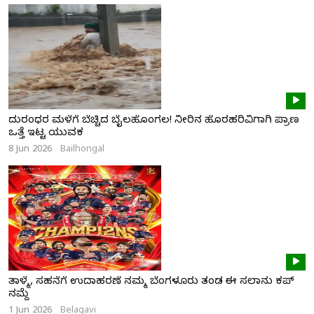
ದುರಂಧರ ಮಳೆಗೆ ಬೆಚ್ಚಿದ ಬೈಲಹೊಂಗಲ! ನೀರಿನ ಹೊರಹರಿವಿಗಾಗಿ ಪ್ರಾಣ
ಒತ್ತೆ ಇಟ್ಟ ಯುವಕ
8 Jun 2026
Bailhongal
ತಾಳ್ಮೆ, ಸಹನೆಗೆ ಉದಾಹರಣೆ ನಮ್ಮ ಬೆಂಗಳೂರು ತಂಡ ಈ ಸಲಾನು ಕಪ್
ನಮ್ದೆ
1 Jun 2026
Belagavi