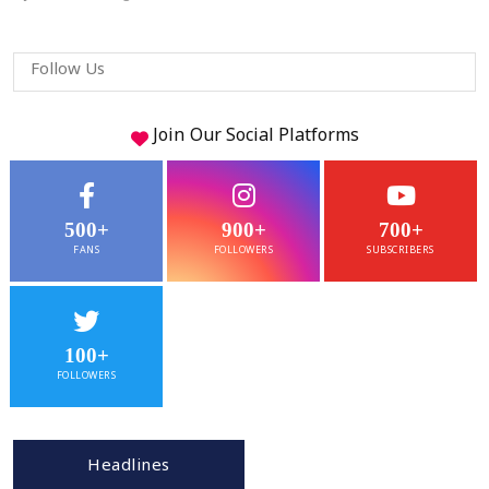
Follow Us
Join Our
Social
Platforms
500+
900+
700+
FANS
FOLLOWERS
SUBSCRIBERS
100+
FOLLOWERS
Headlines