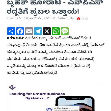
ಬೃಹತ್ ಹೋರಾಟ - ಎನ್‌ಪಿಎಸ್
ರದ್ದತಿಗೆ ಪ್ರಬಲ ಒತ್ತಾಯ!
Krishna S
19 Jan 2025 , 7:51 PM
Select City
1443
Share
Facebook
Email
Telegram
X
WhatsApp
Message
ಬೆಂಗಳೂರು
: ಕರ್ನಾಟಕ ರಾಜ್ಯ ಸರಕಾರಿ ಎನ್‌ಪಿಎಸ್ ನೌಕರರ
ಸಂಘವು ಫೆ.7ರಂದು ಬೆಂಗಳೂರಿನ ಫ್ರೀಡಂ ಪಾರ್ಕ್‌ನಲ್ಲಿ 'ಓಪಿಎಸ್
ಹಕ್ಕೊತ್ತಾಯ ಧರಣಿ'ಯನ್ನು ನಡೆಸಲು ತೀರ್ಮಾನಿಸಿದೆ. ಈ
ಧರಣಿಯ ಮೂಲಕ ಎನ್‌ಪಿಎಸ್ (ನವ ಪಿಂಚಣಿ ಯೋಜನೆ)
ರದ್ದತಿಯನ್ನು ಮತ್ತು ಹಳೆ ಪಿಂಚಣಿ ಯೋಜನೆ (ಓಪಿಎಸ್)
ಜಾರಿಯನ್ನು ಒತ್ತಾಯಿಸಲಾಗುತ್ತದೆ.