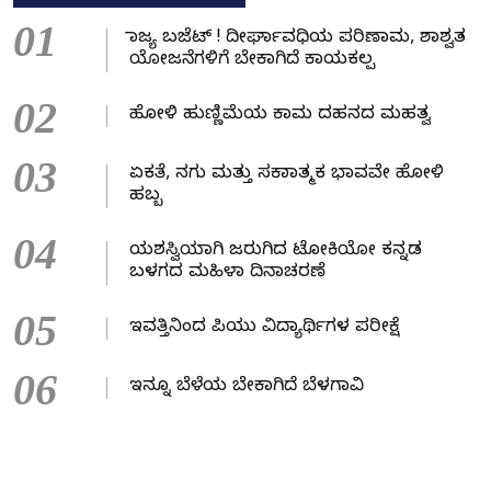
01
ರಾಜ್ಯ ಬಜೆಟ್ ! ದೀರ್ಘಾವಧಿಯ ಪರಿಣಾಮ, ಶಾಶ್ವತ
ಯೋಜನೆಗಳಿಗೆ ಬೇಕಾಗಿದೆ ಕಾಯಕಲ್ಪ
02
ಹೋಳಿ ಹುಣ್ಣಿಮೆಯ ಕಾಮ ದಹನದ ಮಹತ್ವ
03
ಏಕತೆ, ನಗು ಮತ್ತು ಸಕಾರಾತ್ಮಕ ಭಾವವೇ ಹೋಳಿ
ಹಬ್ಬ
04
ಯಶಸ್ವಿಯಾಗಿ ಜರುಗಿದ ಟೋಕಿಯೋ ಕನ್ನಡ
ಬಳಗದ ಮಹಿಳಾ ದಿನಾಚರಣೆ
05
ಇವತ್ತಿನಿಂದ ಪಿಯು ವಿದ್ಯಾರ್ಥಿಗಳ ಪರೀಕ್ಷೆ
06
ಇನ್ನೂ ಬೆಳೆಯ ಬೇಕಾಗಿದೆ ಬೆಳಗಾವಿ