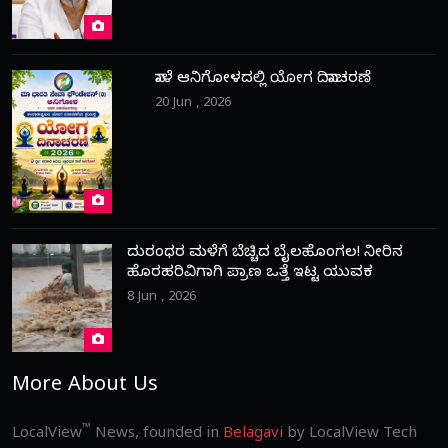
ನಾಳೆ ಆನಿಗೋಳದಲ್ಲಿ ಯೋಗ ದಿನಾಚರಣೆ
20 Jun , 2026
ದುರಂಧರ ಮಳೆಗೆ ಬೆಚ್ಚಿದ ಬೈಲಹೊಂಗಲ! ನೀರಿನ
ಹೊರಹರಿವಿಗಾಗಿ ಪ್ರಾಣ ಒತ್ತೆ ಇಟ್ಟ ಯುವಕ
8 Jun , 2026
More About Us
™
LocalView
News, founded in
Belagavi
by LocalView Tech