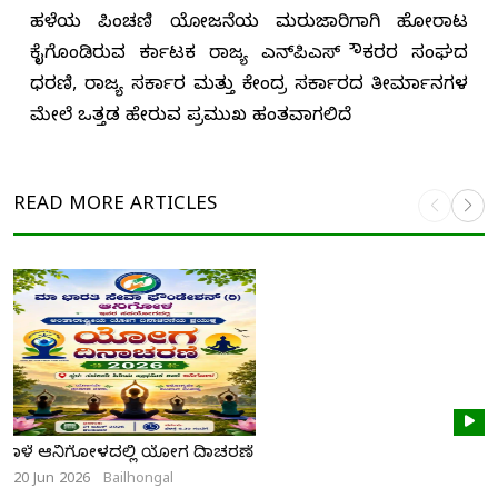
ಹಳೆಯ ಪಿಂಚಣಿ ಯೋಜನೆಯ ಮರುಜಾರಿಗಾಗಿ ಹೋರಾಟ
ಕೈಗೊಂಡಿರುವ ಕರ್ನಾಟಕ ರಾಜ್ಯ ಎನ್‌ಪಿಎಸ್ ನೌಕರರ ಸಂಘದ
ಧರಣಿ, ರಾಜ್ಯ ಸರ್ಕಾರ ಮತ್ತು ಕೇಂದ್ರ ಸರ್ಕಾರದ ತೀರ್ಮಾನಗಳ
ಮೇಲೆ ಒತ್ತಡ ಹೇರುವ ಪ್ರಮುಖ ಹಂತವಾಗಲಿದೆ
READ MORE
ARTICLES
ನಾಳೆ ಆನಿಗೋಳದಲ್ಲಿ ಯೋಗ ದಿನಾಚರಣೆ
20 Jun 2026
Bailhongal