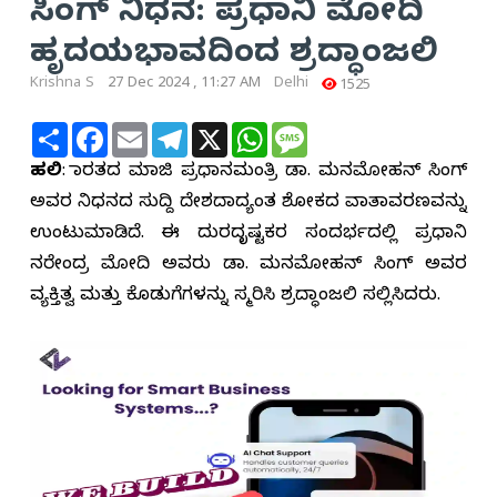
ಸಿಂಗ್ ನಿಧನ: ಪ್ರಧಾನಿ ಮೋದಿ
ಹೃದಯಭಾವದಿಂದ ಶ್ರದ್ಧಾಂಜಲಿ
Krishna S
27 Dec 2024 , 11:27 AM
Delhi
1525
Share
Facebook
Email
Telegram
X
WhatsApp
Message
ದೆಹಲಿ
: ಭಾರತದ ಮಾಜಿ ಪ್ರಧಾನಮಂತ್ರಿ ಡಾ. ಮನಮೋಹನ್ ಸಿಂಗ್
ಅವರ ನಿಧನದ ಸುದ್ದಿ ದೇಶದಾದ್ಯಂತ ಶೋಕದ ವಾತಾವರಣವನ್ನು
ಉಂಟುಮಾಡಿದೆ. ಈ ದುರದೃಷ್ಟಕರ ಸಂದರ್ಭದಲ್ಲಿ ಪ್ರಧಾನಿ
ನರೇಂದ್ರ ಮೋದಿ ಅವರು ಡಾ. ಮನಮೋಹನ್ ಸಿಂಗ್ ಅವರ
ವ್ಯಕ್ತಿತ್ವ ಮತ್ತು ಕೊಡುಗೆಗಳನ್ನು ಸ್ಮರಿಸಿ ಶ್ರದ್ಧಾಂಜಲಿ ಸಲ್ಲಿಸಿದರು.