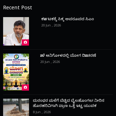
Recent Post
ಕರ್ನಾಟಕಕ್ಕೆ ಸಿಕ್ಕ ಅಪರೂಪದ ಸಿಎಂ
20 Jun , 2026
ನಾಳೆ ಆನಿಗೋಳದಲ್ಲಿ ಯೋಗ ದಿನಾಚರಣೆ
20 Jun , 2026
ದುರಂಧರ ಮಳೆಗೆ ಬೆಚ್ಚಿದ ಬೈಲಹೊಂಗಲ! ನೀರಿನ
ಹೊರಹರಿವಿಗಾಗಿ ಪ್ರಾಣ ಒತ್ತೆ ಇಟ್ಟ ಯುವಕ
8 Jun , 2026