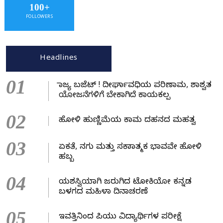
100+
FOLLOWERS
Headlines
01
ರಾಜ್ಯ ಬಜೆಟ್ ! ದೀರ್ಘಾವಧಿಯ ಪರಿಣಾಮ, ಶಾಶ್ವತ
ಯೋಜನೆಗಳಿಗೆ ಬೇಕಾಗಿದೆ ಕಾಯಕಲ್ಪ
02
ಹೋಳಿ ಹುಣ್ಣಿಮೆಯ ಕಾಮ ದಹನದ ಮಹತ್ವ
03
ಏಕತೆ, ನಗು ಮತ್ತು ಸಕಾರಾತ್ಮಕ ಭಾವವೇ ಹೋಳಿ
ಹಬ್ಬ
04
ಯಶಸ್ವಿಯಾಗಿ ಜರುಗಿದ ಟೋಕಿಯೋ ಕನ್ನಡ
ಬಳಗದ ಮಹಿಳಾ ದಿನಾಚರಣೆ
05
ಇವತ್ತಿನಿಂದ ಪಿಯು ವಿದ್ಯಾರ್ಥಿಗಳ ಪರೀಕ್ಷೆ