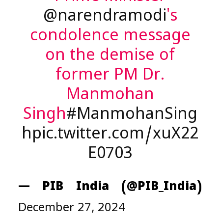
@narendramodi
's
condolence message
on the demise of
former PM Dr.
Manmohan
Singh
#ManmohanSing
h
pic.twitter.com/xuX22
E0703
— PIB India (@PIB_India)
December 27, 2024