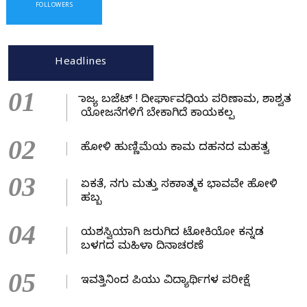
FOLLOWERS
Headlines
01
ರಾಜ್ಯ ಬಜೆಟ್ ! ದೀರ್ಘಾವಧಿಯ ಪರಿಣಾಮ, ಶಾಶ್ವತ
ಯೋಜನೆಗಳಿಗೆ ಬೇಕಾಗಿದೆ ಕಾಯಕಲ್ಪ
02
ಹೋಳಿ ಹುಣ್ಣಿಮೆಯ ಕಾಮ ದಹನದ ಮಹತ್ವ
03
ಏಕತೆ, ನಗು ಮತ್ತು ಸಕಾರಾತ್ಮಕ ಭಾವವೇ ಹೋಳಿ
ಹಬ್ಬ
04
ಯಶಸ್ವಿಯಾಗಿ ಜರುಗಿದ ಟೋಕಿಯೋ ಕನ್ನಡ
ಬಳಗದ ಮಹಿಳಾ ದಿನಾಚರಣೆ
05
ಇವತ್ತಿನಿಂದ ಪಿಯು ವಿದ್ಯಾರ್ಥಿಗಳ ಪರೀಕ್ಷೆ