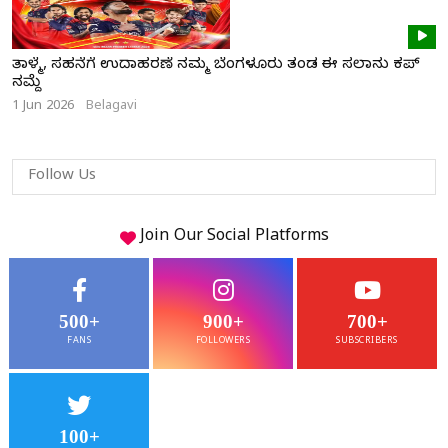
ತಾಳ್ಮೆ, ಸಹನೆಗೆ ಉದಾಹರಣೆ ನಮ್ಮ ಬೆಂಗಳೂರು ತಂಡ ಈ ಸಲಾನು ಕಪ್
ನಮ್ದೆ
1 Jun 2026
Belagavi
Follow Us
Join Our
Social
Platforms
500+
900+
700+
FANS
FOLLOWERS
SUBSCRIBERS
100+