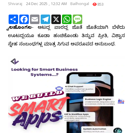
Shivaraj
24 Dec 2025 , 12:32 AM
Bailhongal
853
Share
Facebook
Email
Telegram
X
WhatsApp
Message
ಬೈಲಹೊಂಗಲ
- ಆಟದಲ್ಲಿ ಪಾಠದಲ್ಲಿ ಜೊತೆ ಜೊತೆಯಾಗಿ ಬೆಳೆದು
ಊಟದಲ್ಲಿಯೂ ಕೂಡಾ ಹಂಚಿಕೊಂಡು ತಿನ್ನುವ ಪ್ರೀತಿ, ವಿಶ್ವಾಸ
ಸ್ನೇಹ ಸಂಬಂಧಗಳಲ್ಲಿ ಮಾತ್ರ ಸಿಗುವ ಅಪರೂಪದ ಅನುಬಂಧ.