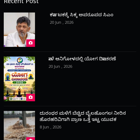
Recent Post
ಕರ್ನಾಟಕಕ್ಕೆ ಸಿಕ್ಕ ಅಪರೂಪದ ಸಿಎಂ
20 Jun , 2026
ನಾಳೆ ಆನಿಗೋಳದಲ್ಲಿ ಯೋಗ ದಿನಾಚರಣೆ
20 Jun , 2026
ದುರಂಧರ ಮಳೆಗೆ ಬೆಚ್ಚಿದ ಬೈಲಹೊಂಗಲ! ನೀರಿನ
ಹೊರಹರಿವಿಗಾಗಿ ಪ್ರಾಣ ಒತ್ತೆ ಇಟ್ಟ ಯುವಕ
8 Jun , 2026