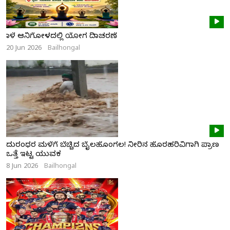
ನಾಳೆ ಆನಿಗೋಳದಲ್ಲಿ ಯೋಗ ದಿನಾಚರಣೆ
20 Jun 2026
Bailhongal
ದುರಂಧರ ಮಳೆಗೆ ಬೆಚ್ಚಿದ ಬೈಲಹೊಂಗಲ! ನೀರಿನ ಹೊರಹರಿವಿಗಾಗಿ ಪ್ರಾಣ
ಒತ್ತೆ ಇಟ್ಟ ಯುವಕ
8 Jun 2026
Bailhongal