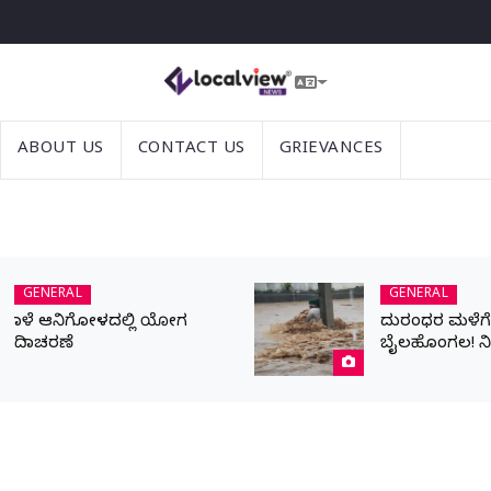
ABOUT US
CONTACT US
GRIEVANCES
GENERAL
GENERAL
ನಾಳೆ ಆನಿಗೋಳದಲ್ಲಿ ಯೋಗ
ದುರಂಧರ ಮಳೆಗೆ ಬ
ದಿನಾಚರಣೆ
ಬೈಲಹೊಂಗಲ! ನ
ಹೊರಹರಿವಿಗಾಗಿ ಪ್
ಯುವಕ