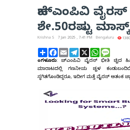
ಹೆಚ್‌ಎಂಪಿವಿ ವೈರಸ್ 
ಶೇ.50ರಷ್ಟು ಮಾಸ್
Krishna S
7 Jan 2025 , 7:41 PM
Bengaluru
138
Share
Facebook
Email
Telegram
X
WhatsApp
Message
ಬೆಂಗಳೂರು
: ಹೆಚ್‌ಎಂಪಿವಿ ವೈರಸ್ ಭೀತಿ ಹೆಚ್ಚಿದ 
ಮಾರಾಟದಲ್ಲಿ ಗಣನೀಯ ಹೆಚ್ಚಳ ಕಂಡುಬಂದಿ
ಸ್ಥಗಿತಗೊಂಡಿದ್ದರೂ, ಇದೀಗ ಮತ್ತೆ ವೈರಸ್ ಆತಂಕ ಹೆಚ