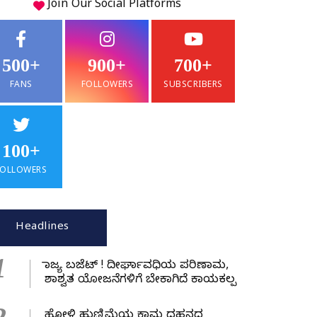
Join Our
Social
Platforms
500+
900+
700+
FANS
FOLLOWERS
SUBSCRIBERS
100+
FOLLOWERS
Headlines
1
ರಾಜ್ಯ ಬಜೆಟ್ ! ದೀರ್ಘಾವಧಿಯ ಪರಿಣಾಮ,
ಶಾಶ್ವತ ಯೋಜನೆಗಳಿಗೆ ಬೇಕಾಗಿದೆ ಕಾಯಕಲ್ಪ
ಹೋಳಿ ಹುಣ್ಣಿಮೆಯ ಕಾಮ ದಹನದ