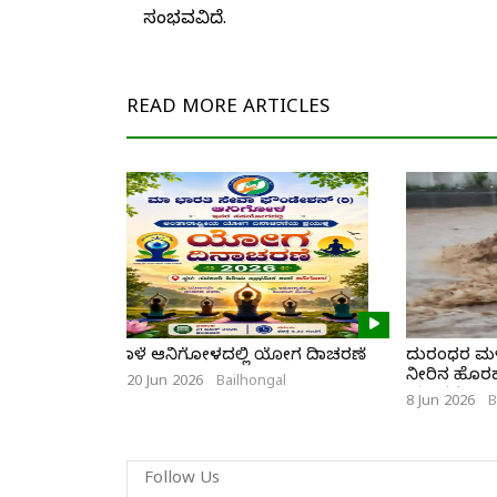
ಸಂಭವವಿದೆ.
READ MORE
ARTICLES
ನಾಳೆ ಆನಿಗೋಳದಲ್ಲಿ ಯೋಗ ದಿನಾಚರಣೆ
ದುರಂಧರ ಮಳೆ
ನೀರಿನ ಹೊರಹರಿ
20 Jun 2026
Bailhongal
ಯುವಕ
8 Jun 2026
B
Follow Us