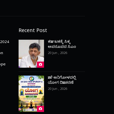
Recent Post
ಕರ್ನಾಟಕಕ್ಕೆ ಸಿಕ್ಕ
-2024
ಅಪರೂಪದ ಸಿಎಂ
on
20 Jun , 2026
ope
ನಾಳೆ ಆನಿಗೋಳದಲ್ಲಿ
ಯೋಗ ದಿನಾಚರಣೆ
20 Jun , 2026