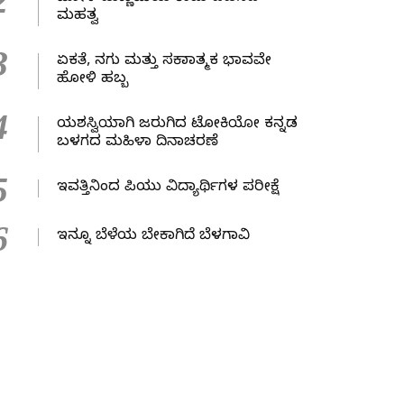
2
ಮಹತ್ವ
3
ಏಕತೆ, ನಗು ಮತ್ತು ಸಕಾರಾತ್ಮಕ ಭಾವವೇ
ಹೋಳಿ ಹಬ್ಬ
4
ಯಶಸ್ವಿಯಾಗಿ ಜರುಗಿದ ಟೋಕಿಯೋ ಕನ್ನಡ
ಬಳಗದ ಮಹಿಳಾ ದಿನಾಚರಣೆ
5
ಇವತ್ತಿನಿಂದ ಪಿಯು ವಿದ್ಯಾರ್ಥಿಗಳ ಪರೀಕ್ಷೆ
6
ಇನ್ನೂ ಬೆಳೆಯ ಬೇಕಾಗಿದೆ ಬೆಳಗಾವಿ