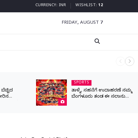
CURRENCY:
INR
WISHLIST:
12
FRIDAY, AUGUST 7
ನಾಳೆ ಆನಿಗೋ
SPORTS
ೆಚ್ಚಿದ
ತಾಳ್ಮೆ, ಸಹನೆಗೆ ಉದಾಹರಣೆ ನಮ್ಮ
ೀರಿನ
ಬೆಂಗಳೂರು ತಂಡ ಈ ಸಲಾನು
ರಾಣ ಒತ್ತೆ ಇಟ್ಟ
ಕಪ್ ನಮ್ದೆ