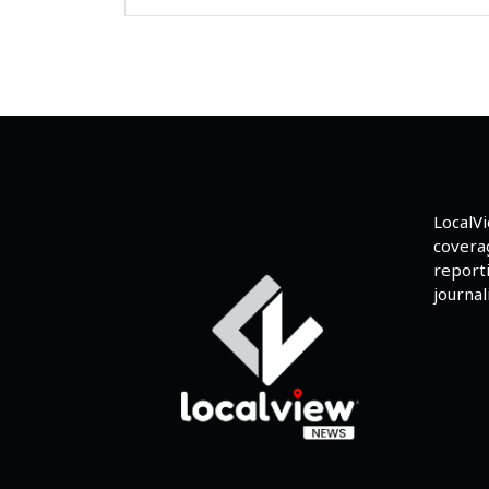
LocalV
coverag
reporti
journali