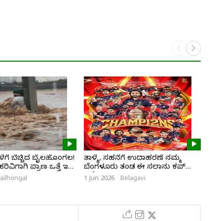
ಗೆ ಬೆಚ್ಚಿದ ಬೈಲಹೊಂಗಲ!
ತಾಳ್ಮೆ, ಸಹನೆಗೆ ಉದಾಹರಣೆ ನಮ್ಮ
ಭಾಗ
ವಿಗಾಗಿ ಪ್ರಾಣ ಒತ್ತೆ ಇಟ್ಟ
ಬೆಂಗಳೂರು ತಂಡ ಈ ಸಲಾನು ಕಪ್
ಮರ
ನಮ್ದೆ
ailhongal
1 Jun 2026
Belagavi
28 M