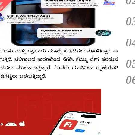
0
0
0
ಾರಿಗಳು ಮತ್ತು ಗ್ರಾಹಕರು ಮಾಸ್ಕ್ ಖರೀದಿಸಲು ತೊಡಗಿದ್ದಾರೆ. ಈ
0
ಚಾಗುತ್ತಿದೆ. ಚಳಿಗಾಲದ ಕಾರಣದಿಂದ ನೆಗಡಿ, ಕೆಮ್ಮು ಬೇಗ ಹರಡುವ
್ ಬಳಸಲು ಮುಂದಾಗುತ್ತಿದ್ದಾರೆ. ಕೆಲವರು ಧೂಳಿನಿಂದ ರಕ್ಷಣೆಯಾಗಿ
0
ೆಗಟ್ಟಲು ಬಳಸುತ್ತಿದ್ದಾರೆ.