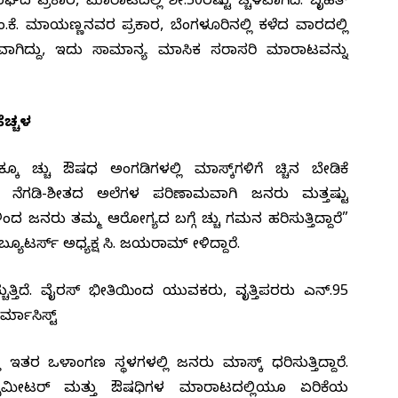
ಘದ ಪ್ರಕಾರ, ಮಾರಾಟದಲ್ಲಿ ಶೇ.50ರಷ್ಟು ಹೆಚ್ಚಳವಾಗಿದೆ. ಬೃಹತ್
ಕ್ಷ ಎಂ.ಕೆ. ಮಾಯಣ್ಣನವರ ಪ್ರಕಾರ, ಬೆಂಗಳೂರಿನಲ್ಲಿ ಕಳೆದ ವಾರದಲ್ಲಿ
ಾಟವಾಗಿದ್ದು, ಇದು ಸಾಮಾನ್ಯ ಮಾಸಿಕ ಸರಾಸರಿ ಮಾರಾಟವನ್ನು
ೆಚ್ಚಳ
ಹೆಚ್ಚು ಔಷಧ ಅಂಗಡಿಗಳಲ್ಲಿ ಮಾಸ್ಕ್‌ಗಳಿಗೆ ಹೆಚ್ಚಿನ ಬೇಡಿಕೆ
ತು ನೆಗಡಿ-ಶೀತದ ಅಲೆಗಳ ಪರಿಣಾಮವಾಗಿ ಜನರು ಮತ್ತಷ್ಟು
ನರು ತಮ್ಮ ಆರೋಗ್ಯದ ಬಗ್ಗೆ ಹೆಚ್ಚು ಗಮನ ಹರಿಸುತ್ತಿದ್ದಾರೆ”
್ಯೂಟರ್ಸ್ ಅಧ್ಯಕ್ಷ ಸಿ. ಜಯರಾಮ್ ಹೇಳಿದ್ದಾರೆ.
ಚ್ಚುತ್ತಿದೆ. ವೈರಸ್ ಭೀತಿಯಿಂದ ಯುವಕರು, ವೃತ್ತಿಪರರು ಎನ್.95
ರ್ಮಾಸಿಸ್ಟ್
ಇತರ ಒಳಾಂಗಣ ಸ್ಥಳಗಳಲ್ಲಿ ಜನರು ಮಾಸ್ಕ್ ಧರಿಸುತ್ತಿದ್ದಾರೆ.
ಆಕ್ಸಿಮೀಟರ್ ಮತ್ತು ಔಷಧಿಗಳ ಮಾರಾಟದಲ್ಲಿಯೂ ಏರಿಕೆಯ