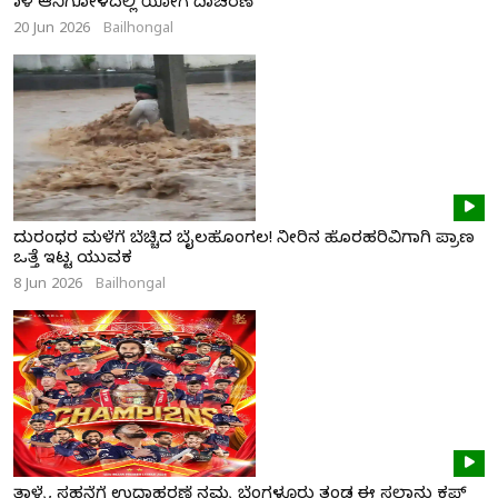
ನಾಳೆ ಆನಿಗೋಳದಲ್ಲಿ ಯೋಗ ದಿನಾಚರಣೆ
20 Jun 2026
Bailhongal
ದುರಂಧರ ಮಳೆಗೆ ಬೆಚ್ಚಿದ ಬೈಲಹೊಂಗಲ! ನೀರಿನ ಹೊರಹರಿವಿಗಾಗಿ ಪ್ರಾಣ
ಒತ್ತೆ ಇಟ್ಟ ಯುವಕ
8 Jun 2026
Bailhongal
ತಾಳ್ಮೆ, ಸಹನೆಗೆ ಉದಾಹರಣೆ ನಮ್ಮ ಬೆಂಗಳೂರು ತಂಡ ಈ ಸಲಾನು ಕಪ್