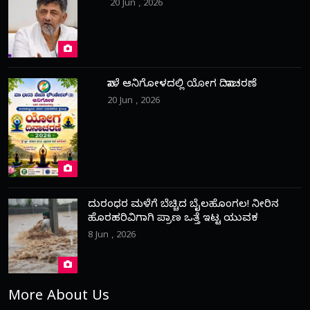
20 Jun , 2026
ನಾಳೆ ಆನಿಗೋಳದಲ್ಲಿ ಯೋಗ ದಿನಾಚರಣೆ
20 Jun , 2026
ದುರಂಧರ ಮಳೆಗೆ ಬೆಚ್ಚಿದ ಬೈಲಹೊಂಗಲ! ನೀರಿನ
ಹೊರಹರಿವಿಗಾಗಿ ಪ್ರಾಣ ಒತ್ತೆ ಇಟ್ಟ ಯುವಕ
8 Jun , 2026
More About Us