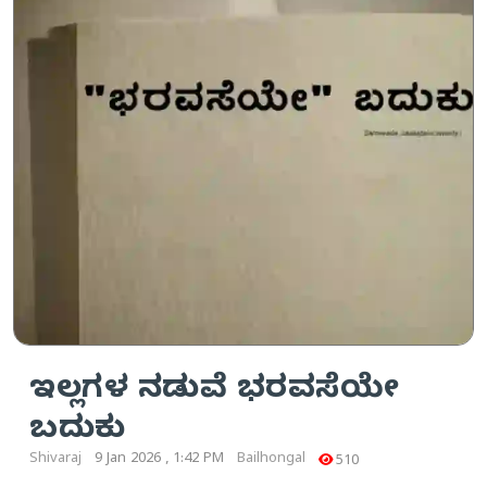
ಇಲ್ಲಗಳ ನಡುವೆ ಭರವಸೆಯೇ
ಬದುಕು
Shivaraj
9 Jan 2026 , 1:42 PM
Bailhongal
510