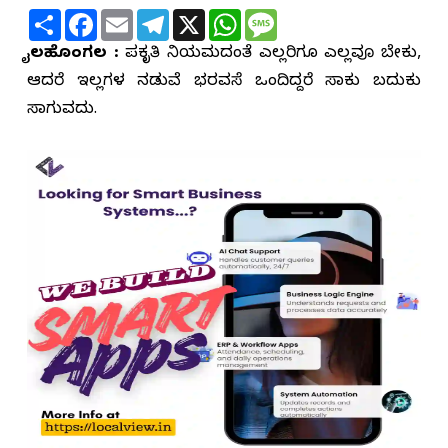
Share
Facebook
Email
Telegram
X
WhatsApp
Message
ಬೈಲಹೊಂಗಲ :
ಪ್ರಕೃತಿ ನಿಯಮದಂತೆ ಎಲ್ಲರಿಗೂ ಎಲ್ಲವೂ ಬೇಕು,
ಆದರೆ ಇಲ್ಲಗಳ ನಡುವೆ ಭರವಸೆ ಒಂದಿದ್ದರೆ ಸಾಕು ಬದುಕು
ಸಾಗುವದು.