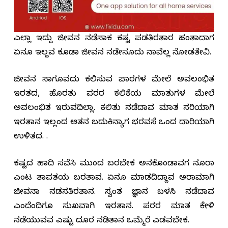
ಎಲ್ಲಾ ಇದ್ದು ಜೀವನ ನಡೆಸಾಕ ಕಷ್ಟ ಪಡತಿರತಾರ ಹಂತಾದ್ರಾಗ
ಏನೂ ಇಲ್ದವ ಕೂಡಾ ಜೀವನ ನಡೇಸೂದು ನಾವೆಲ್ಲ ನೋಡತೇವಿ.
ಜೀವನ ಸಾಗೂವದು ಕಲಿಸುವ ಪಾಠಗಳ ಮೇಲೆ ಅವಲಂಭಿತ
ಇರತದ, ಹೊರತು ಪರರ ಕಲಿಕೆಯ ಮಾತುಗಳ ಮೇಲೆ
ಅವಲಂಭಿತ ಇರುವದಿಲ್ಲಾ. ಕಲಿತು ನಡೆದಾವ ಮಾತ್ರ ಸರಿಯಾಗಿ
ಇರತಾನ ಇಲ್ಲಂದ್ರ ಆತನ ಬದುಕಿನ್ಯಾಗ ಭರವಸೆ ಒಂದ ದಾರಿಯಾಗಿ
ಉಳಿತದ. .
ಕಷ್ಟದ ಹಾದಿ ಸವೆಸಿ ಮುಂದ ಬರಬೇಕ ಅನಕೊಂಡಾವಗ ನೂರಾ
ಎಂಟ ತಾಪತ್ರಯ ಬರತಾವ. ಏನೂ ಮಾಡದಿದ್ದಾವ ಅರಾಮಾಗಿ
ಜೀವನಾ ನಡಸತಿರತಾನ. ಸ್ವಂತ ಜ್ಞಾನ ಬಳಸಿ ನಡೆದಾವ
ಎಂದೆಂದಿಗೂ ಸುಖವಾಗಿ ಇರತಾನ. ಪರರ ಮಾತ ಕೇಳಿ
ನಡೆಯುವವ ಎಷ್ಟು ದೂರ ನಡಿತಾನ ಒಮ್ಮೆರೆ ಎಡವಬೇಕ.