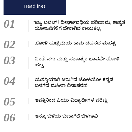
Headlines
01
ರಾಜ್ಯ ಬಜೆಟ್ ! ದೀರ್ಘಾವಧಿಯ ಪರಿಣಾಮ, ಶಾಶ್ವತ
ಯೋಜನೆಗಳಿಗೆ ಬೇಕಾಗಿದೆ ಕಾಯಕಲ್ಪ
02
ಹೋಳಿ ಹುಣ್ಣಿಮೆಯ ಕಾಮ ದಹನದ ಮಹತ್ವ
03
ಏಕತೆ, ನಗು ಮತ್ತು ಸಕಾರಾತ್ಮಕ ಭಾವವೇ ಹೋಳಿ
ಹಬ್ಬ
04
ಯಶಸ್ವಿಯಾಗಿ ಜರುಗಿದ ಟೋಕಿಯೋ ಕನ್ನಡ
ಬಳಗದ ಮಹಿಳಾ ದಿನಾಚರಣೆ
05
ಇವತ್ತಿನಿಂದ ಪಿಯು ವಿದ್ಯಾರ್ಥಿಗಳ ಪರೀಕ್ಷೆ
06
ಇನ್ನೂ ಬೆಳೆಯ ಬೇಕಾಗಿದೆ ಬೆಳಗಾವಿ