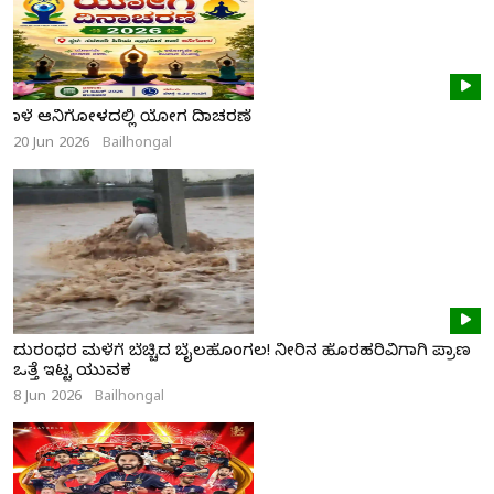
ನಾಳೆ ಆನಿಗೋಳದಲ್ಲಿ ಯೋಗ ದಿನಾಚರಣೆ
20 Jun 2026
Bailhongal
ದುರಂಧರ ಮಳೆಗೆ ಬೆಚ್ಚಿದ ಬೈಲಹೊಂಗಲ! ನೀರಿನ ಹೊರಹರಿವಿಗಾಗಿ ಪ್ರಾಣ
ಒತ್ತೆ ಇಟ್ಟ ಯುವಕ
8 Jun 2026
Bailhongal