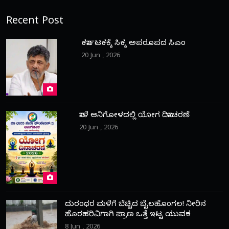
Recent Post
ಕರ್ನಾಟಕಕ್ಕೆ ಸಿಕ್ಕ ಅಪರೂಪದ ಸಿಎಂ
20 Jun , 2026
ನಾಳೆ ಆನಿಗೋಳದಲ್ಲಿ ಯೋಗ ದಿನಾಚರಣೆ
20 Jun , 2026
ದುರಂಧರ ಮಳೆಗೆ ಬೆಚ್ಚಿದ ಬೈಲಹೊಂಗಲ! ನೀರಿನ
ಹೊರಹರಿವಿಗಾಗಿ ಪ್ರಾಣ ಒತ್ತೆ ಇಟ್ಟ ಯುವಕ
8 Jun , 2026