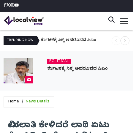
ಕರ್ನಾಟಕಕ್ಕೆ ಸಿಕ್ಕ ಅಪರೂಪದ ಸಿಎಂ
ನಾಳೆ ಆನಿಗೋ
TRENDING
NOW
POLITICAL
ಕರ್ನಾಟಕಕ್ಕೆ ಸಿಕ್ಕ ಅಪರೂಪದ ಸಿಎಂ
Home
News Details
ಮೀಸಲಾತಿ ಕೇಳಿದರೆ ಲಾಠಿ ಏಟು