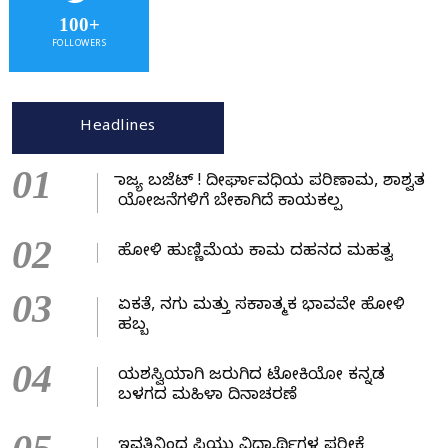
100+
FOLLOWERS
Headlines
01
ರಾಜ್ಯ ಬಜೆಟ್ ! ದೀರ್ಘಾವಧಿಯ ಪರಿಣಾಮ, ಶಾಶ್ವತ
ಯೋಜನೆಗಳಿಗೆ ಬೇಕಾಗಿದೆ ಕಾಯಕಲ್ಪ
02
ಹೋಳಿ ಹುಣ್ಣಿಮೆಯ ಕಾಮ ದಹನದ ಮಹತ್ವ
03
ಏಕತೆ, ನಗು ಮತ್ತು ಸಕಾರಾತ್ಮಕ ಭಾವವೇ ಹೋಳಿ
ಹಬ್ಬ
04
ಯಶಸ್ವಿಯಾಗಿ ಜರುಗಿದ ಟೋಕಿಯೋ ಕನ್ನಡ
ಬಳಗದ ಮಹಿಳಾ ದಿನಾಚರಣೆ
ಇವತ್ತಿನಿಂದ ಪಿಯು ವಿದ್ಯಾರ್ಥಿಗಳ ಪರೀಕ್ಷೆ