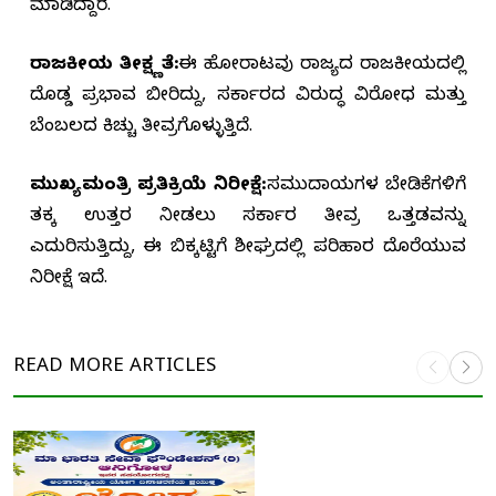
ಮಾಡಿದ್ದಾರೆ.
ರಾಜಕೀಯ ತೀಕ್ಷ್ಣತೆ:
ಈ ಹೋರಾಟವು ರಾಜ್ಯದ ರಾಜಕೀಯದಲ್ಲಿ
ದೊಡ್ಡ ಪ್ರಭಾವ ಬೀರಿದ್ದು, ಸರ್ಕಾರದ ವಿರುದ್ಧ ವಿರೋಧ ಮತ್ತು
ಬೆಂಬಲದ ಕಿಚ್ಚು ತೀವ್ರಗೊಳ್ಳುತ್ತಿದೆ.
ಮುಖ್ಯಮಂತ್ರಿ ಪ್ರತಿಕ್ರಿಯೆ ನಿರೀಕ್ಷೆ:
ಸಮುದಾಯಗಳ ಬೇಡಿಕೆಗಳಿಗೆ
ತಕ್ಕ ಉತ್ತರ ನೀಡಲು ಸರ್ಕಾರ ತೀವ್ರ ಒತ್ತಡವನ್ನು
ಎದುರಿಸುತ್ತಿದ್ದು, ಈ ಬಿಕ್ಕಟ್ಟಿಗೆ ಶೀಘ್ರದಲ್ಲಿ ಪರಿಹಾರ ದೊರೆಯುವ
ನಿರೀಕ್ಷೆ ಇದೆ.
READ MORE
ARTICLES