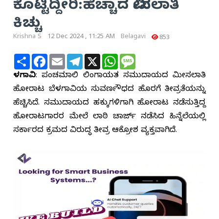
ಕೊಟ್ಟಿದ್ದೀರಿ:ಹೆಚ್ಚಾದ ಮೀಸಲಾತಿ
ಕಿಚ್ಚು
Krishna S
12 Dec 2024 , 11:25 AM
Belagavi
853
Share
Facebook
Email
Telegram
X
WhatsApp
Message
ಬೆಳಗಾವಿ
: ಪಂಚಮಸಾಲಿ ಲಿಂಗಾಯತ ಸಮುದಾಯದ ಮೀಸಲಾತಿ
ಹೋರಾಟ ಬೆಳಗಾವಿಯ ಸುವರ್ಣಸೌಧದ ಹೊರಗೆ ತೀವ್ರತೆಯನ್ನು
ಹೆಚ್ಚಿಸಿದೆ. ಸಮುದಾಯದ ಹಕ್ಕುಗಳಿಗಾಗಿ ಹೋರಾಟ ನಡೆಸುತ್ತಿದ್ದ
ಹೋರಾಟಗಾರರ ಮೇಲೆ ಲಾಠಿ ಚಾರ್ಜ್ ನಡೆಸಿದ ಹಿನ್ನೆಲೆಯಲ್ಲಿ
ಸರ್ಕಾರದ ಕ್ರಮದ ವಿರುದ್ಧ ತೀವ್ರ ಆಕ್ರೋಶ ವ್ಯಕ್ತವಾಗಿದೆ.