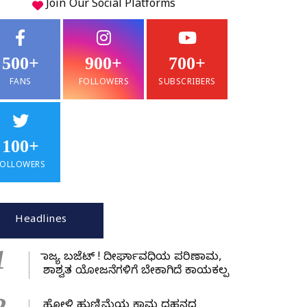
Join Our
Social
Platforms
500+
900+
700+
FANS
FOLLOWERS
SUBSCRIBERS
100+
FOLLOWERS
Headlines
1
ರಾಜ್ಯ ಬಜೆಟ್ ! ದೀರ್ಘಾವಧಿಯ ಪರಿಣಾಮ,
ಶಾಶ್ವತ ಯೋಜನೆಗಳಿಗೆ ಬೇಕಾಗಿದೆ ಕಾಯಕಲ್ಪ
ಹೋಳಿ ಹುಣ್ಣಿಮೆಯ ಕಾಮ ದಹನದ