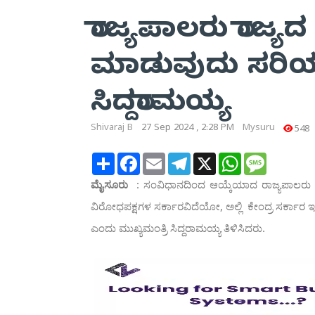
ರಾಜ್ಯಪಾಲರು ರಾಜ್ಯದ
ಮಾಡುವುದು ಸರಿಯಲ್
ಸಿದ್ದರಾಮಯ್ಯ
Shivaraj B
27 Sep 2024 , 2:28 PM
Mysuru
548
Share
Facebook
Email
Telegram
X
WhatsApp
Message
ಮೈಸೂರು
: ಸಂವಿಧಾನದಿಂದ ಆಯ್ಕೆಯಾದ ರಾಜ್ಯಪಾಲರು ರಾಜ್ಯ
ವಿರೋಧಪಕ್ಷಗಳ ಸರ್ಕಾರವಿದೆಯೋ, ಅಲ್ಲಿ ಕೇಂದ್ರ ಸರ್ಕಾರ ಇ
ಎಂದು ಮುಖ್ಯಮಂತ್ರಿ ಸಿದ್ದರಾಮಯ್ಯ ತಿಳಿಸಿದರು.