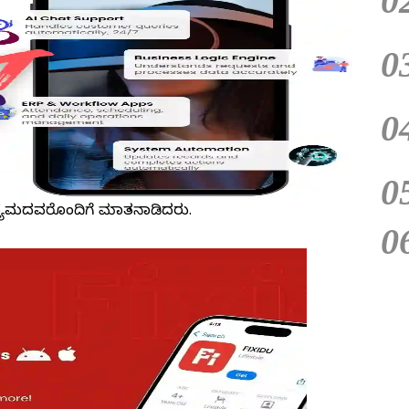
0
0
0
0
ಾಧ್ಯಮದವರೊಂದಿಗೆ ಮಾತನಾಡಿದರು.
0