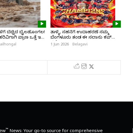
ಗೆ ಬೆಚ್ಚಿದ ಬೈಲಹೊಂಗಲ!
ತಾಳ್ಮೆ, ಸಹನೆಗೆ ಉದಾಹರಣೆ ನಮ್ಮ
ಭಾಗ
ವಿಗಾಗಿ ಪ್ರಾಣ ಒತ್ತೆ ಇಟ್ಟ
ಬೆಂಗಳೂರು ತಂಡ ಈ ಸಲಾನು ಕಪ್
ಮರ
ನಮ್ದೆ
ailhongal
1 Jun 2026
Belagavi
28 M
™
iew
News: Your go-to source for comprehensive