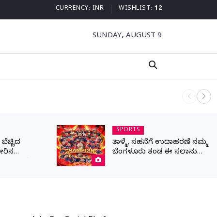
CURRENCY:
INR
WISHLIST:
12
SUNDAY, AUGUST 9
ನಾಳೆ ಆನಿಗೋ
SPORTS
ೆಚ್ಚಿದ
ತಾಳ್ಮೆ, ಸಹನೆಗೆ ಉದಾಹರಣೆ ನಮ್ಮ
ೀರಿನ
ಬೆಂಗಳೂರು ತಂಡ ಈ ಸಲಾನು
ರಾಣ ಒತ್ತೆ ಇಟ್ಟ
ಕಪ್ ನಮ್ದೆ