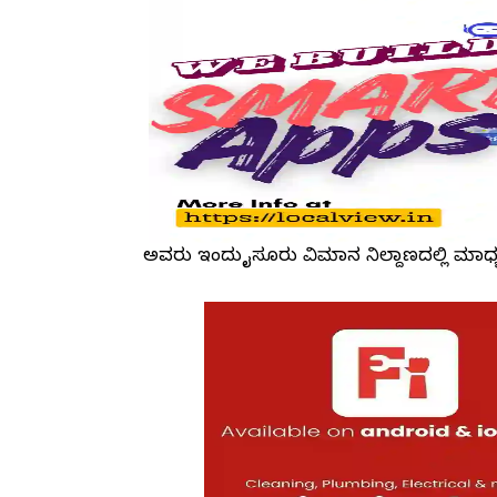
ಅವರು ಇಂದು ಮೈಸೂರು ವಿಮಾನ ನಿಲ್ದಾಣದಲ್ಲಿ ಮ