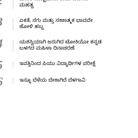
2
ಮಹತ್ವ
3
ಏಕತೆ, ನಗು ಮತ್ತು ಸಕಾರಾತ್ಮಕ ಭಾವವೇ
ಹೋಳಿ ಹಬ್ಬ
4
ಯಶಸ್ವಿಯಾಗಿ ಜರುಗಿದ ಟೋಕಿಯೋ ಕನ್ನಡ
ಬಳಗದ ಮಹಿಳಾ ದಿನಾಚರಣೆ
5
ಇವತ್ತಿನಿಂದ ಪಿಯು ವಿದ್ಯಾರ್ಥಿಗಳ ಪರೀಕ್ಷೆ
6
ಇನ್ನೂ ಬೆಳೆಯ ಬೇಕಾಗಿದೆ ಬೆಳಗಾವಿ