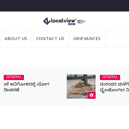
ABOUT US
CONTACT US
GRIEVANCES
GENERAL
GENERAL
ನಾಳೆ ಆನಿಗೋಳದಲ್ಲಿ ಯೋಗ
ದುರಂಧರ ಮಳೆಗೆ ಬ
ದಿನಾಚರಣೆ
ಬೈಲಹೊಂಗಲ! ನ
ಹೊರಹರಿವಿಗಾಗಿ ಪ್
ಯುವಕ