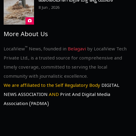
ಹೊರಹರಿವಿಗಾಗಿ ಪ್ರಾಣ ಒತ್ತೆ ಇಟ್ಟ ಯುವಕ
8 Jun , 2026
More About Us
™
LocalView
News, founded in
Belagavi
by LocalView Tech
Private Ltd., is a trusted source for comprehensive and
timely coverage, committed to serving the local
community with journalistic excellence.
We are affiliated to the Self Regulatory Body
DIGITAL
NEWS ASSOCIATION
AND
Print And Digital Media
Association (PADMA)