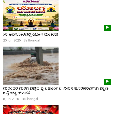
ನಾಳೆ ಆನಿಗೋಳದಲ್ಲಿ ಯೋಗ ದಿನಾಚರಣೆ
20 Jun 2026
Bailhongal
ದುರಂಧರ ಮಳೆಗೆ ಬೆಚ್ಚಿದ ಬೈಲಹೊಂಗಲ! ನೀರಿನ ಹೊರಹರಿವಿಗಾಗಿ ಪ್ರಾಣ
ಒತ್ತೆ ಇಟ್ಟ ಯುವಕ
8 Jun 2026
Bailhongal