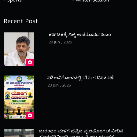
Sports
Winter-Session
Recent Post
ಕರ್ನಾಟಕಕ್ಕೆ ಸಿಕ್ಕ ಅಪರೂಪದ ಸಿಎಂ
20 Jun , 2026
ನಾಳೆ ಆನಿಗೋಳದಲ್ಲಿ ಯೋಗ ದಿನಾಚರಣೆ
20 Jun , 2026
ದುರಂಧರ ಮಳೆಗೆ ಬೆಚ್ಚಿದ ಬೈಲಹೊಂಗಲ! ನೀರಿನ