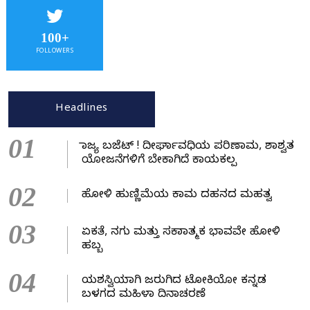
100+
FOLLOWERS
Headlines
01
ರಾಜ್ಯ ಬಜೆಟ್ ! ದೀರ್ಘಾವಧಿಯ ಪರಿಣಾಮ, ಶಾಶ್ವತ
ಯೋಜನೆಗಳಿಗೆ ಬೇಕಾಗಿದೆ ಕಾಯಕಲ್ಪ
02
ಹೋಳಿ ಹುಣ್ಣಿಮೆಯ ಕಾಮ ದಹನದ ಮಹತ್ವ
03
ಏಕತೆ, ನಗು ಮತ್ತು ಸಕಾರಾತ್ಮಕ ಭಾವವೇ ಹೋಳಿ
ಹಬ್ಬ
04
ಯಶಸ್ವಿಯಾಗಿ ಜರುಗಿದ ಟೋಕಿಯೋ ಕನ್ನಡ
ಬಳಗದ ಮಹಿಳಾ ದಿನಾಚರಣೆ