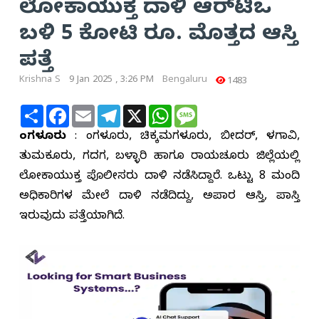
ಲೋಕಾಯುಕ್ತ ದಾಳಿ ಆರ್‌ಟಿಒ
ಬಳಿ 5 ಕೋಟಿ ರೂ. ಮೊತ್ತದ ಆಸ್ತಿ
ಪತ್ತೆ
Krishna S
9 Jan 2025 , 3:26 PM
Bengaluru
1483
Share
Facebook
Email
Telegram
X
WhatsApp
Message
ಬೆಂಗಳೂರು
: ಬೆಂಗಳೂರು, ಚಿಕ್ಕಮಗಳೂರು, ಬೀದರ್, ಬೆಳಗಾವಿ,
ತುಮಕೂರು, ಗದಗ, ಬಳ್ಳಾರಿ ಹಾಗೂ ರಾಯಚೂರು ಜಿಲ್ಲೆಯಲ್ಲಿ
ಲೋಕಾಯುಕ್ತ ಪೊಲೀಸರು ದಾಳಿ ನಡೆಸಿದ್ದಾರೆ. ಒಟ್ಟು 8 ಮಂದಿ
ಅಧಿಕಾರಿಗಳ ಮೇಲೆ ದಾಳಿ ನಡೆದಿದ್ದು, ಅಪಾರ ಆಸ್ತಿ, ಪಾಸ್ತಿ
ಇರುವುದು ಪತ್ತೆಯಾಗಿದೆ.