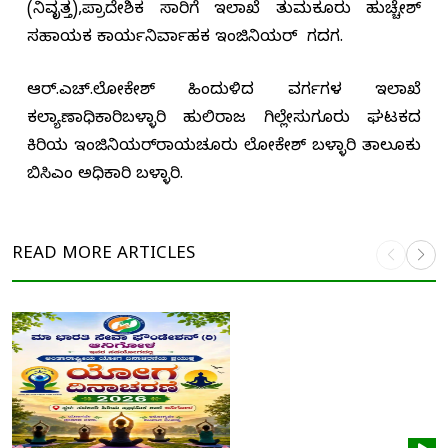
(ನಿವೃತ್ತ),ಪ್ರಾದೇಶಿಕ ಸಾರಿಗೆ ಇಲಾಖೆ ತುಮಕೂರು ಹುಚ್ಚೇಶ್
ಸಹಾಯಕ ಕಾರ್ಯನಿರ್ವಾಹಕ ಇಂಜಿನಿಯರ್ ಗದಗ.
ಆರ್.ಎಚ್.ಲೋಕೇಶ್ ಹಿಂದುಳಿದ ವರ್ಗಗಳ ಇಲಾಖೆ
ಕಲ್ಯಾಣಾಧಿಕಾರಿಬಳ್ಳಾರಿ ಹುಲಿರಾಜ ಗಿಲ್ಲೇಸುಗೂರು ಘಟಕದ
ಕಿರಿಯ ಇಂಜಿನಿಯರ್‌ರಾಯಚೂರು ಲೋಕೇಶ್ ಬಳ್ಳಾರಿ ತಾಲೂಕು
ಬಿಸಿಎಂ ಅಧಿಕಾರಿ ಬಳ್ಳಾರಿ.
READ MORE
ARTICLES