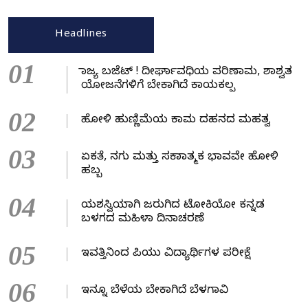
Headlines
01
ರಾಜ್ಯ ಬಜೆಟ್ ! ದೀರ್ಘಾವಧಿಯ ಪರಿಣಾಮ, ಶಾಶ್ವತ
ಯೋಜನೆಗಳಿಗೆ ಬೇಕಾಗಿದೆ ಕಾಯಕಲ್ಪ
02
ಹೋಳಿ ಹುಣ್ಣಿಮೆಯ ಕಾಮ ದಹನದ ಮಹತ್ವ
03
ಏಕತೆ, ನಗು ಮತ್ತು ಸಕಾರಾತ್ಮಕ ಭಾವವೇ ಹೋಳಿ
ಹಬ್ಬ
04
ಯಶಸ್ವಿಯಾಗಿ ಜರುಗಿದ ಟೋಕಿಯೋ ಕನ್ನಡ
ಬಳಗದ ಮಹಿಳಾ ದಿನಾಚರಣೆ
05
ಇವತ್ತಿನಿಂದ ಪಿಯು ವಿದ್ಯಾರ್ಥಿಗಳ ಪರೀಕ್ಷೆ
06
ಇನ್ನೂ ಬೆಳೆಯ ಬೇಕಾಗಿದೆ ಬೆಳಗಾವಿ