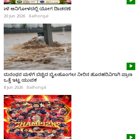
ನಾಳೆ ಆನಿಗೋಳದಲ್ಲಿ ಯೋಗ ದಿನಾಚರಣೆ
20 Jun 2026
Bailhongal
ದುರಂಧರ ಮಳೆಗೆ ಬೆಚ್ಚಿದ ಬೈಲಹೊಂಗಲ! ನೀರಿನ ಹೊರಹರಿವಿಗಾಗಿ ಪ್ರಾಣ
ಒತ್ತೆ ಇಟ್ಟ ಯುವಕ
8 Jun 2026
Bailhongal