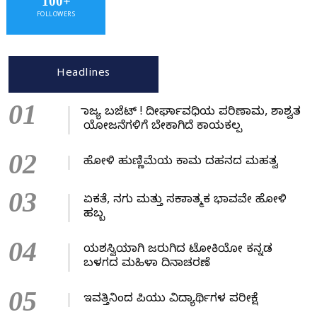
100+
FOLLOWERS
Headlines
01
ರಾಜ್ಯ ಬಜೆಟ್ ! ದೀರ್ಘಾವಧಿಯ ಪರಿಣಾಮ, ಶಾಶ್ವತ
ಯೋಜನೆಗಳಿಗೆ ಬೇಕಾಗಿದೆ ಕಾಯಕಲ್ಪ
02
ಹೋಳಿ ಹುಣ್ಣಿಮೆಯ ಕಾಮ ದಹನದ ಮಹತ್ವ
03
ಏಕತೆ, ನಗು ಮತ್ತು ಸಕಾರಾತ್ಮಕ ಭಾವವೇ ಹೋಳಿ
ಹಬ್ಬ
04
ಯಶಸ್ವಿಯಾಗಿ ಜರುಗಿದ ಟೋಕಿಯೋ ಕನ್ನಡ
ಬಳಗದ ಮಹಿಳಾ ದಿನಾಚರಣೆ
05
ಇವತ್ತಿನಿಂದ ಪಿಯು ವಿದ್ಯಾರ್ಥಿಗಳ ಪರೀಕ್ಷೆ