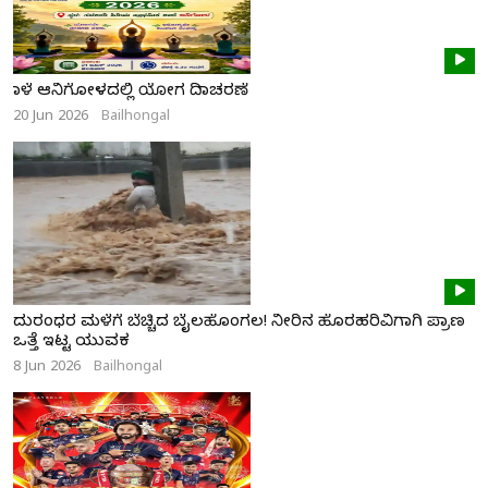
ನಾಳೆ ಆನಿಗೋಳದಲ್ಲಿ ಯೋಗ ದಿನಾಚರಣೆ
20 Jun 2026
Bailhongal
ದುರಂಧರ ಮಳೆಗೆ ಬೆಚ್ಚಿದ ಬೈಲಹೊಂಗಲ! ನೀರಿನ ಹೊರಹರಿವಿಗಾಗಿ ಪ್ರಾಣ
ಒತ್ತೆ ಇಟ್ಟ ಯುವಕ
8 Jun 2026
Bailhongal