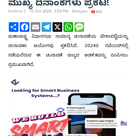
ಮುಖ್ಯ ದಿನಾಂಕಗಳು ಪ್ರಕಟ!
Krishna S
15 Oct 2024 , 3:59 PM
Belagavi
803
Share
Facebook
Email
Telegram
X
WhatsApp
Message
ಮಹಾರಾಷ್ಟ್ರ ವಿಧಾನಸಭಾ ಸಾಮಾನ್ಯ ಚುನಾವಣೆಯ ವೇಳಾಪಟ್ಟಿಯನ್ನು
ಚುನಾವಣಾ ಆಯೋಗವು ಪ್ರಕಟಿಸಿದೆ. 2024ರ ನವೆಂಬರ್‌ನಲ್ಲಿ
ನಡೆಯಲಿರುವ ಈ ಚುನಾವಣೆ ರಾಜ್ಯದ ಆಡಳಿತವನ್ನು ರೂಪಿಸಲು
ಪ್ರಮುಖವಾಗಿದೆ.