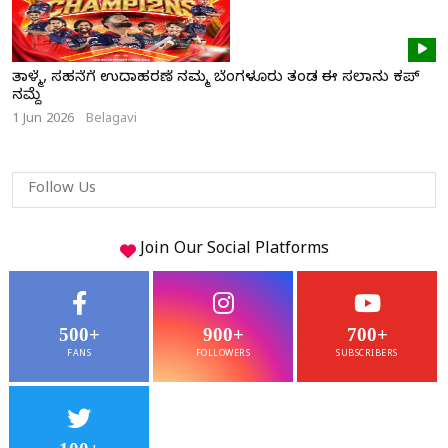
ತಾಳ್ಮೆ, ಸಹನೆಗೆ ಉದಾಹರಣೆ ನಮ್ಮ ಬೆಂಗಳೂರು ತಂಡ ಈ ಸಲಾನು ಕಪ್
ನಮ್ದೆ
1 Jun 2026
Belagavi
Follow Us
Join Our
Social
Platforms
500+
900+
700+
FANS
FOLLOWERS
SUBSCRIBERS