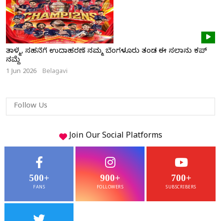
ತಾಳ್ಮೆ, ಸಹನೆಗೆ ಉದಾಹರಣೆ ನಮ್ಮ ಬೆಂಗಳೂರು ತಂಡ ಈ ಸಲಾನು ಕಪ್
ನಮ್ದೆ
1 Jun 2026
Belagavi
Follow Us
Join Our
Social
Platforms
500+
900+
700+
FANS
FOLLOWERS
SUBSCRIBERS