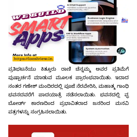
ಪ್ರತಿಭಟನೆಯು ಕಿತ್ತೂರು ರಾಣಿ ಚೆನ್ನಮ್ಮ ಅವರ ಪ್ರತಿಮೆಗೆ
ಪುಷ್ಪಾರ್ಚನೆ ಮಾಡುವ ಮೂಲಕ ಪ್ರಾರಂಭವಾಯಿತು. ಇದಾದ
ನಂತರ ಗಣೇಶ್ ಮಂದಿರದಲ್ಲಿ ಪೂಜೆ ನೆರವೇರಿಸಿ, ಮಹಾತ್ಮ ಗಾಂಧಿ
ಭವನದವರೆಗೆ ಪಾದಯಾತ್ರೆ ನಡೆಸಲಾಯಿತು. ಭವನದಲ್ಲಿ ವಕ್ಫ್
ಬೋರ್ಡ್‌ ಕಾರಣದಿಂದ ಪ್ರಭಾವಿತರಾದ ಜನರಿಂದ ಮನವಿ
ಪತ್ರಗಳನ್ನು ಸಂಗ್ರಹಿಸಲಾಯಿತು.