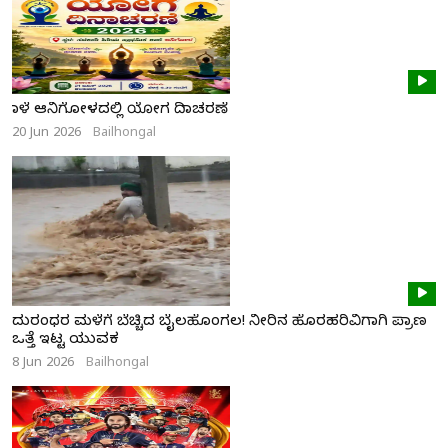
ನಾಳೆ ಆನಿಗೋಳದಲ್ಲಿ ಯೋಗ ದಿನಾಚರಣೆ
20 Jun 2026
Bailhongal
ದುರಂಧರ ಮಳೆಗೆ ಬೆಚ್ಚಿದ ಬೈಲಹೊಂಗಲ! ನೀರಿನ ಹೊರಹರಿವಿಗಾಗಿ ಪ್ರಾಣ
ಒತ್ತೆ ಇಟ್ಟ ಯುವಕ
8 Jun 2026
Bailhongal