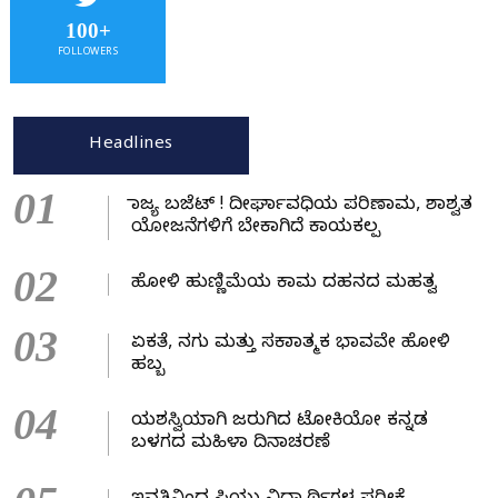
100+
FOLLOWERS
Headlines
01
ರಾಜ್ಯ ಬಜೆಟ್ ! ದೀರ್ಘಾವಧಿಯ ಪರಿಣಾಮ, ಶಾಶ್ವತ
ಯೋಜನೆಗಳಿಗೆ ಬೇಕಾಗಿದೆ ಕಾಯಕಲ್ಪ
02
ಹೋಳಿ ಹುಣ್ಣಿಮೆಯ ಕಾಮ ದಹನದ ಮಹತ್ವ
03
ಏಕತೆ, ನಗು ಮತ್ತು ಸಕಾರಾತ್ಮಕ ಭಾವವೇ ಹೋಳಿ
ಹಬ್ಬ
04
ಯಶಸ್ವಿಯಾಗಿ ಜರುಗಿದ ಟೋಕಿಯೋ ಕನ್ನಡ
ಬಳಗದ ಮಹಿಳಾ ದಿನಾಚರಣೆ