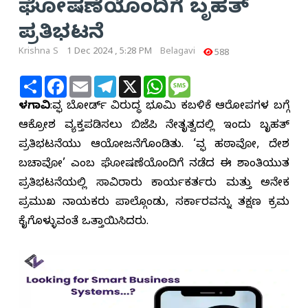
ಘೋಷಣೆಯೊಂದಿಗೆ ಬೃಹತ್
ಪ್ರತಿಭಟನೆ
Krishna S
1 Dec 2024 , 5:28 PM
Belagavi
588
Share
Facebook
Email
Telegram
X
WhatsApp
Message
ಬೆಳಗಾವಿ
:ವಕ್ಫ್ ಬೋರ್ಡ್ ವಿರುದ್ಧ ಭೂಮಿ ಕಬಳಿಕೆ ಆರೋಪಗಳ ಬಗ್ಗೆ
ಆಕ್ರೋಶ ವ್ಯಕ್ತಪಡಿಸಲು ಬಿಜೆಪಿ ನೇತೃತ್ವದಲ್ಲಿ ಇಂದು ಬೃಹತ್
ಪ್ರತಿಭಟನೆಯು ಆಯೋಜನೆಗೊಂಡಿತು. ‘ವಕ್ಫ್ ಹಠಾವೋ, ದೇಶ
ಬಚಾವೋ’ ಎಂಬ ಘೋಷಣೆಯೊಂದಿಗೆ ನಡೆದ ಈ ಶಾಂತಿಯುತ
ಪ್ರತಿಭಟನೆಯಲ್ಲಿ ಸಾವಿರಾರು ಕಾರ್ಯಕರ್ತರು ಮತ್ತು ಅನೇಕ
ಪ್ರಮುಖ ನಾಯಕರು ಪಾಲ್ಗೊಂಡು, ಸರ್ಕಾರವನ್ನು ತಕ್ಷಣ ಕ್ರಮ
ಕೈಗೊಳ್ಳುವಂತೆ ಒತ್ತಾಯಿಸಿದರು.