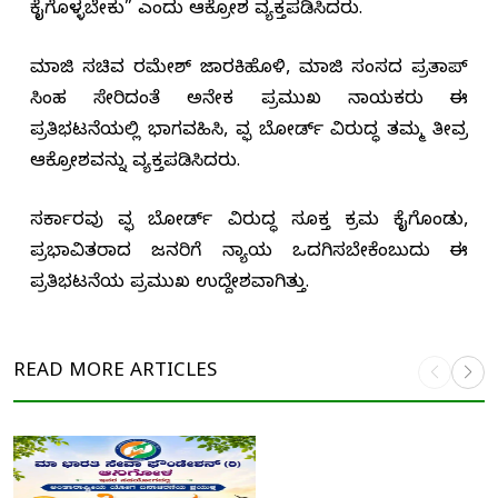
ಕೈಗೊಳ್ಳಬೇಕು” ಎಂದು ಆಕ್ರೋಶ ವ್ಯಕ್ತಪಡಿಸಿದರು.
ಮಾಜಿ ಸಚಿವ ರಮೇಶ್ ಜಾರಕಿಹೊಳಿ, ಮಾಜಿ ಸಂಸದ ಪ್ರತಾಪ್
ಸಿಂಹ ಸೇರಿದಂತೆ ಅನೇಕ ಪ್ರಮುಖ ನಾಯಕರು ಈ
ಪ್ರತಿಭಟನೆಯಲ್ಲಿ ಭಾಗವಹಿಸಿ, ವಕ್ಫ್ ಬೋರ್ಡ್‌ ವಿರುದ್ಧ ತಮ್ಮ ತೀವ್ರ
ಆಕ್ರೋಶವನ್ನು ವ್ಯಕ್ತಪಡಿಸಿದರು.
ಸರ್ಕಾರವು ವಕ್ಫ್ ಬೋರ್ಡ್‌ ವಿರುದ್ಧ ಸೂಕ್ತ ಕ್ರಮ ಕೈಗೊಂಡು,
ಪ್ರಭಾವಿತರಾದ ಜನರಿಗೆ ನ್ಯಾಯ ಒದಗಿಸಬೇಕೆಂಬುದು ಈ
ಪ್ರತಿಭಟನೆಯ ಪ್ರಮುಖ ಉದ್ದೇಶವಾಗಿತ್ತು.
READ MORE
ARTICLES