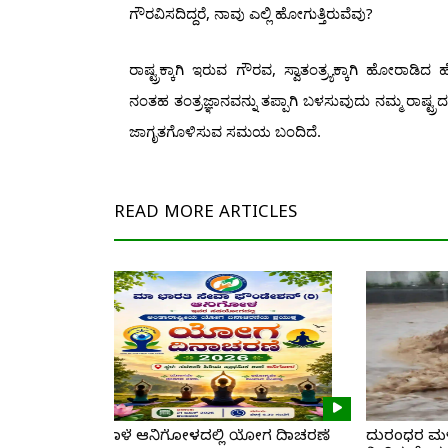
ಗೌರವಿಸದಿದ್ದರೆ, ನಾವು ಎಲ್ಲಿ ಹೋಗುತ್ತಿರುವೆವು?
ರಾಷ್ಟ್ರಕ್ಕಾಗಿ ಇರುವ ಗೌರವ, ಸ್ವಾತಂತ್ರ್ಯಕ್ಕಾಗಿ ಹೋರ
ನಂತಹ ತಂತ್ರಜ್ಞಾನವನ್ನು ತಪ್ಪಾಗಿ ಬಳಸುವುದು ನಮ್ಮ ರಾಷ್ಟ
ಜಾಗೃತಗೊಳಿಸುವ ಸಮಯ ಬಂದಿದೆ.
READ MORE
ARTICLES
ನಾಳೆ ಆನಿಗೋಳದಲ್ಲಿ ಯೋಗ ದಿನಾಚರಣೆ
ದುರಂಧರ ಮಳೆ