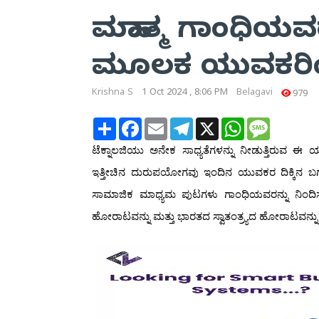
ಮಹಾತ್ಮ ಗಾಂಧಿಯವರ
ಮೂಲಕ ಯುವಕರ
Krishna S
1 Oct 2024 , 8:06 PM
Belagavi
979
Share
Facebook
Email
Telegram
X
WhatsApp
Message
ಟೆಕ್ನಾಲಜಿಯು ಅನೇಕ ಸಾಧ್ಯತೆಗಳನ್ನು ನೀಡುತ್ತಿರುವ 
ಇತ್ತೀಚಿನ ದುರುಪಯೋಗವು ಇಂದಿನ ಯುವಕರ ದಿಕ್ಕಿನ ಬಗ್ಗೆ ಗಂಭೀ
ಸಾಮಾಜಿಕ ಮಾಧ್ಯಮ ಪುಟಗಳು ಗಾಂಧಿಯವರನ್ನು ನಿಂದಿಸುತ
ಹೋರಾಟವನ್ನು ಮತ್ತು ಭಾರತದ ಸ್ವಾತಂತ್ರ್ಯದ ಹೋರಾಟವನ್ನು 