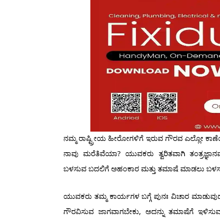
ನಮ್ಮ ರಾಷ್ಟ್ರೀಯ ಹೀರೋಗಳಿಗೆ ಇರುವ ಗೌರವ ಎಲ್ಲೋ ಕಾಣೆಯಾ
ನಾವು ಮರೆತಿವೆಯಾ? ಯುವಕರು ತ್ವರಿತವಾಗಿ ತಂತ್ರಜ್ಞಾನವನ್ನ
ಬಳಸುವ ಬದಲಿಗೆ ಅಹಂಕಾರ ಮತ್ತು ತಮಾಷೆ ಮಾಡಲು ಬಳಸುತ
ಯುವಕರು ತಮ್ಮ ಕಾರ್ಯಗಳ ಬಗ್ಗೆ ಪುನಃ ವಿಚಾರ ಮಾಡುವುದು 
ಗೌರವಿಸುವ ಜಾಗವಾಗಬೇಕು, ಅದನ್ನು ತಮಾಷೆಗೆ ಇಳಿಸುವ