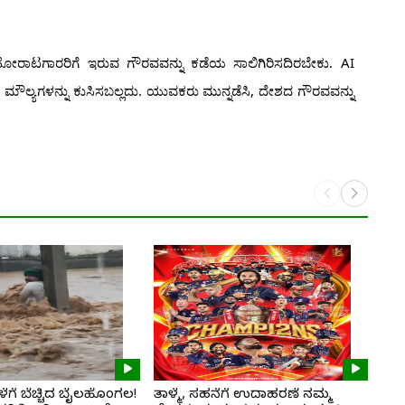
ಾಡಿದ ಹೋರಾಟಗಾರರಿಗೆ ಇರುವ ಗೌರವವನ್ನು ಕಡೆಯ ಸಾಲಿಗಿರಿಸದಿರಬೇಕು. AI
್ರದ ಮೌಲ್ಯಗಳನ್ನು ಕುಸಿಸಬಲ್ಲದು. ಯುವಕರು ಮುನ್ನಡೆಸಿ, ದೇಶದ ಗೌರವವನ್ನು
ಗೆ ಬೆಚ್ಚಿದ ಬೈಲಹೊಂಗಲ!
ತಾಳ್ಮೆ, ಸಹನೆಗೆ ಉದಾಹರಣೆ ನಮ್ಮ
ಭಾಗ