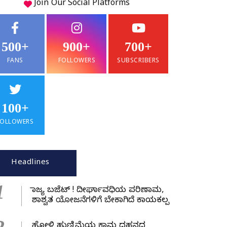
Join Our
Social
Platforms
500+
900+
700+
FANS
FOLLOWERS
SUBSCRIBERS
100+
FOLLOWERS
Headlines
1
ರಾಜ್ಯ ಬಜೆಟ್ ! ದೀರ್ಘಾವಧಿಯ ಪರಿಣಾಮ,
ಶಾಶ್ವತ ಯೋಜನೆಗಳಿಗೆ ಬೇಕಾಗಿದೆ ಕಾಯಕಲ್ಪ
ಹೋಳಿ ಹುಣ್ಣಿಮೆಯ ಕಾಮ ದಹನದ