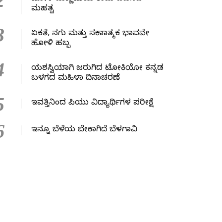
2
ಮಹತ್ವ
3
ಏಕತೆ, ನಗು ಮತ್ತು ಸಕಾರಾತ್ಮಕ ಭಾವವೇ
ಹೋಳಿ ಹಬ್ಬ
4
ಯಶಸ್ವಿಯಾಗಿ ಜರುಗಿದ ಟೋಕಿಯೋ ಕನ್ನಡ
ಬಳಗದ ಮಹಿಳಾ ದಿನಾಚರಣೆ
5
ಇವತ್ತಿನಿಂದ ಪಿಯು ವಿದ್ಯಾರ್ಥಿಗಳ ಪರೀಕ್ಷೆ
6
ಇನ್ನೂ ಬೆಳೆಯ ಬೇಕಾಗಿದೆ ಬೆಳಗಾವಿ