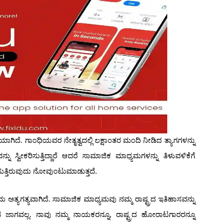
ಗಿದೆ. ಗಾಂಧಿಯವರ ನೇತೃತ್ವದಲ್ಲಿ ಲಕ್ಷಾಂತರ ಮಂದಿ ನೀಡಿದ ತ್ಯಾಗಗಳನ್ನು
ು ಸ್ವೀಕರಿಸುತ್ತಿದ್ದಾರೆ ಆದರೆ ಸಾಮಾಜಿಕ ಮಾಧ್ಯಮಗಳನ್ನು ತಿಳುವಳಿಕೆಗೆ
್ತಿರುವುದು ನೋವುಂಟುಮಾಡುತ್ತದೆ.
ಅತ್ಯಗತ್ಯವಾಗಿದೆ. ಸಾಮಾಜಿಕ ಮಾಧ್ಯಮವು ನಮ್ಮ ರಾಷ್ಟ್ರದ ಇತಿಹಾಸವನ್ನು
 ಜಾಗವಲ್ಲ. ನಾವು ನಮ್ಮ ನಾಯಕರನ್ನೂ, ರಾಷ್ಟ್ರದ ಹೋರಾಟಗಾರರನ್ನೂ