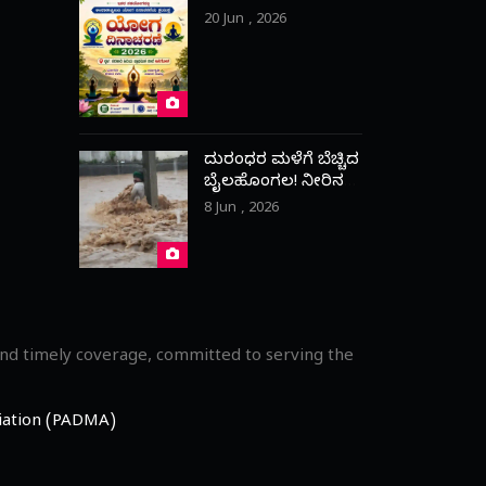
20 Jun , 2026
ದುರಂಧರ ಮಳೆಗೆ ಬೆಚ್ಚಿದ
ಬೈಲಹೊಂಗಲ! ನೀರಿನ
ಹೊರಹರಿವಿಗಾಗಿ ಪ್ರಾಣ
8 Jun , 2026
ಒತ್ತೆ ಇಟ್ಟ ಯುವಕ
and timely coverage, committed to serving the
ciation (PADMA)