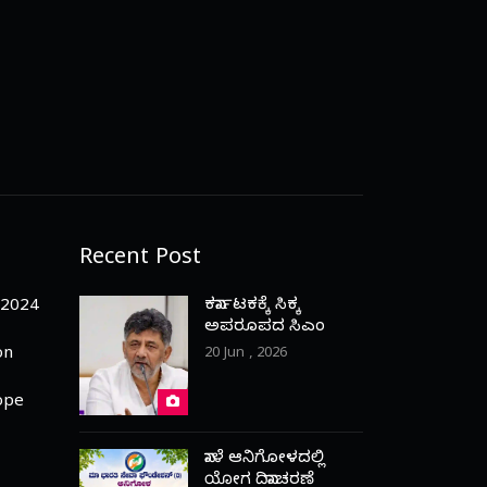
Recent Post
ಕರ್ನಾಟಕಕ್ಕೆ ಸಿಕ್ಕ
-2024
ಅಪರೂಪದ ಸಿಎಂ
on
20 Jun , 2026
ope
ನಾಳೆ ಆನಿಗೋಳದಲ್ಲಿ
ಯೋಗ ದಿನಾಚರಣೆ