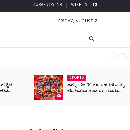
CURRENCY:
INR
WISHLIST:
12
FRIDAY, AUGUST 7
ನಾಳೆ ಆನಿಗೋ
SPORTS
ೆಚ್ಚಿದ
ತಾಳ್ಮೆ, ಸಹನೆಗೆ ಉದಾಹರಣೆ ನಮ್ಮ
ೀರಿನ
ಬೆಂಗಳೂರು ತಂಡ ಈ ಸಲಾನು
ರಾಣ ಒತ್ತೆ ಇಟ್ಟ
ಕಪ್ ನಮ್ದೆ