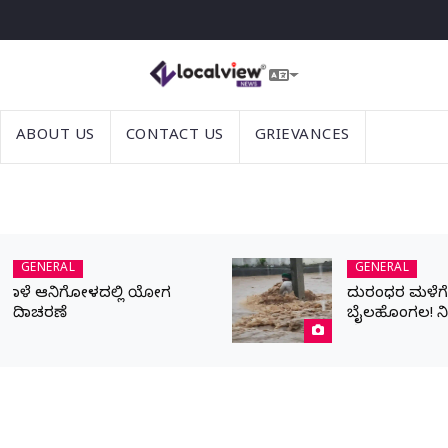
ABOUT US
CONTACT US
GRIEVANCES
GENERAL
GENERAL
ನಾಳೆ ಆನಿಗೋಳದಲ್ಲಿ ಯೋಗ
ದುರಂಧರ ಮಳೆಗೆ ಬ
ದಿನಾಚರಣೆ
ಬೈಲಹೊಂಗಲ! ನ
ಹೊರಹರಿವಿಗಾಗಿ ಪ್
ಯುವಕ