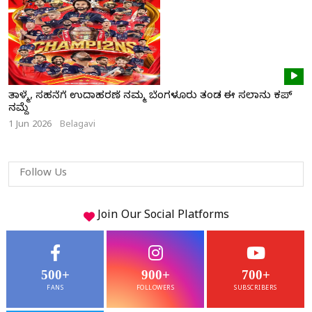
ತಾಳ್ಮೆ, ಸಹನೆಗೆ ಉದಾಹರಣೆ ನಮ್ಮ ಬೆಂಗಳೂರು ತಂಡ ಈ ಸಲಾನು ಕಪ್
ನಮ್ದೆ
1 Jun 2026
Belagavi
Follow Us
Join Our
Social
Platforms
500+
900+
700+
FANS
FOLLOWERS
SUBSCRIBERS