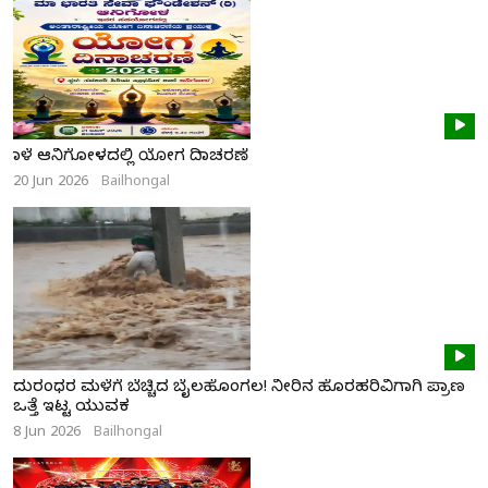
ನಾಳೆ ಆನಿಗೋಳದಲ್ಲಿ ಯೋಗ ದಿನಾಚರಣೆ
20 Jun 2026
Bailhongal
ದುರಂಧರ ಮಳೆಗೆ ಬೆಚ್ಚಿದ ಬೈಲಹೊಂಗಲ! ನೀರಿನ ಹೊರಹರಿವಿಗಾಗಿ ಪ್ರಾಣ
ಒತ್ತೆ ಇಟ್ಟ ಯುವಕ
8 Jun 2026
Bailhongal