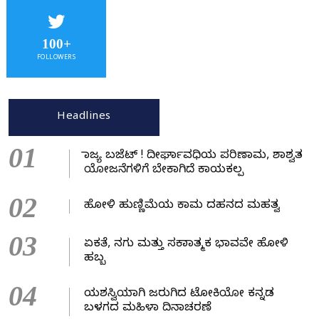
100+
FOLLOWERS
Headlines
01
ರಾಜ್ಯ ಬಜೆಟ್ ! ದೀರ್ಘಾವಧಿಯ ಪರಿಣಾಮ, ಶಾಶ್ವತ
ಯೋಜನೆಗಳಿಗೆ ಬೇಕಾಗಿದೆ ಕಾಯಕಲ್ಪ
02
ಹೋಳಿ ಹುಣ್ಣಿಮೆಯ ಕಾಮ ದಹನದ ಮಹತ್ವ
03
ಏಕತೆ, ನಗು ಮತ್ತು ಸಕಾರಾತ್ಮಕ ಭಾವವೇ ಹೋಳಿ
ಹಬ್ಬ
04
ಯಶಸ್ವಿಯಾಗಿ ಜರುಗಿದ ಟೋಕಿಯೋ ಕನ್ನಡ
ಬಳಗದ ಮಹಿಳಾ ದಿನಾಚರಣೆ