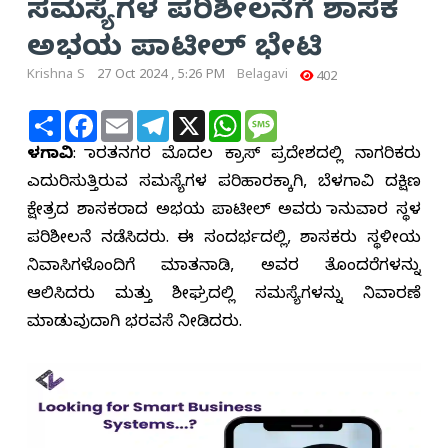
ಸಮಸ್ಯೆಗಳ ಪರಿಶೀಲನೆಗೆ ಶಾಸಕ
ಅಭಯ ಪಾಟೀಲ್ ಭೇಟಿ
Krishna S
27 Oct 2024 , 5:26 PM
Belagavi
402
Share
Facebook
Email
Telegram
X
WhatsApp
Message
ಬೆಳಗಾವಿ
: ಭಾರತನಗರ ಮೊದಲ ಕ್ರಾಸ್‌ ಪ್ರದೇಶದಲ್ಲಿ ನಾಗರಿಕರು
ಎದುರಿಸುತ್ತಿರುವ ಸಮಸ್ಯೆಗಳ ಪರಿಹಾರಕ್ಕಾಗಿ, ಬೆಳಗಾವಿ ದಕ್ಷಿಣ
ಕ್ಷೇತ್ರದ ಶಾಸಕರಾದ ಅಭಯ ಪಾಟೀಲ್ ಅವರು ಭಾನುವಾರ ಸ್ಥಳ
ಪರಿಶೀಲನೆ ನಡೆಸಿದರು. ಈ ಸಂದರ್ಭದಲ್ಲಿ, ಶಾಸಕರು ಸ್ಥಳೀಯ
ನಿವಾಸಿಗಳೊಂದಿಗೆ ಮಾತನಾಡಿ, ಅವರ ತೊಂದರೆಗಳನ್ನು
ಆಲಿಸಿದರು ಮತ್ತು ಶೀಘ್ರದಲ್ಲಿ ಸಮಸ್ಯೆಗಳನ್ನು ನಿವಾರಣೆ
ಮಾಡುವುದಾಗಿ ಭರವಸೆ ನೀಡಿದರು.