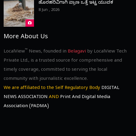
ಹೊರಹರಿವಿಗಾಗಿ ಪ್ರಾಣ ಒತ್ತೆ ಇಟ್ಟ ಯುವಕ
8 Jun , 2026
More About Us
™
LocalView
News, founded in
Belagavi
by LocalView Tech
Private Ltd., is a trusted source for comprehensive and
timely coverage, committed to serving the local
community with journalistic excellence.
We are affiliated to the Self Regulatory Body
DIGITAL
NEWS ASSOCIATION
AND
Print And Digital Media
Association (PADMA)