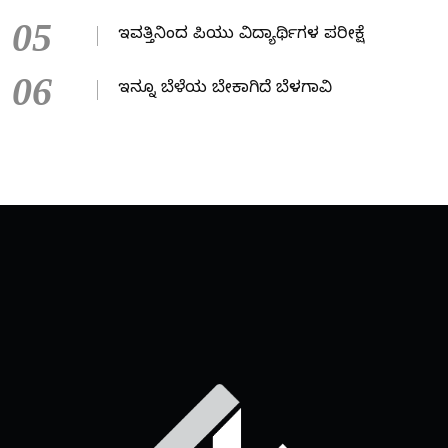
05
ಇವತ್ತಿನಿಂದ ಪಿಯು ವಿದ್ಯಾರ್ಥಿಗಳ ಪರೀಕ್ಷೆ
06
ಇನ್ನೂ ಬೆಳೆಯ ಬೇಕಾಗಿದೆ ಬೆಳಗಾವಿ