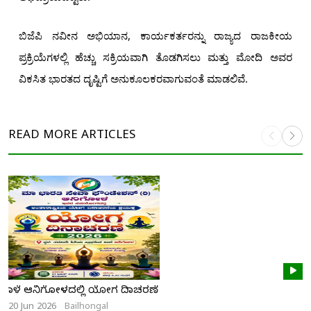
ಬಿಜೆಪಿ ನವೀನ ಅಭಿಯಾನ, ಕಾರ್ಯಕರ್ತರನ್ನು ರಾಜ್ಯದ ರಾಜಕೀಯ
ಪ್ರಕ್ರಿಯೆಗಳಲ್ಲಿ ಹೆಚ್ಚು ಸಕ್ರಿಯವಾಗಿ ತೊಡಗಿಸಲು ಮತ್ತು ಮೋದಿ ಅವರ
ವಿಕಸಿತ ಭಾರತದ ದೃಷ್ಟಿಗೆ ಅನುಕೂಲಕರವಾಗುವಂತೆ ಮಾಡಲಿವೆ.
READ MORE
ARTICLES
ನಾಳೆ ಆನಿಗೋಳದಲ್ಲಿ ಯೋಗ ದಿನಾಚರಣೆ
20 Jun 2026
Bailhongal