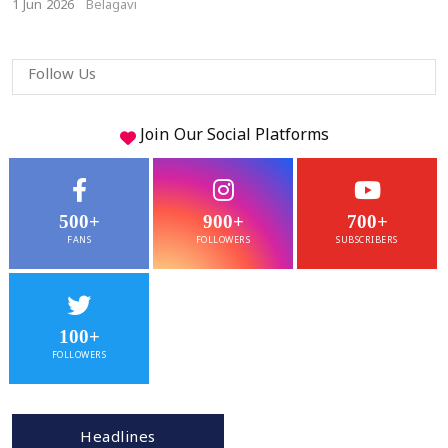
1 Jun 2026
Belagavi
Follow Us
Join Our
Social
Platforms
500+
900+
700+
FANS
FOLLOWERS
SUBSCRIBERS
100+
FOLLOWERS
Headlines