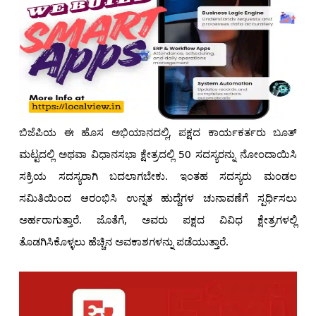
ಬಿಜೆಪಿಯ ಈ ಹೊಸ ಅಭಿಯಾನದಲ್ಲಿ, ಪಕ್ಷದ ಕಾರ್ಯಕರ್ತರು ಬೂತ್
ಮಟ್ಟದಲ್ಲಿ ಅಥವಾ ವಿಧಾನಸಭಾ ಕ್ಷೇತ್ರದಲ್ಲಿ 50 ಸದಸ್ಯರನ್ನು ನೋಂದಾಯಿಸಿ
ಸಕ್ರಿಯ ಸದಸ್ಯರಾಗಿ ಬದಲಾಗಬೇಕು. ಇಂತಹ ಸದಸ್ಯರು ಮಂಡಲ
ಸಮಿತಿಯಿಂದ ಆರಂಭಿಸಿ ಉನ್ನತ ಹುದ್ದೆಗಳ ಚುನಾವಣೆಗೆ ಸ್ಪರ್ಧಿಸಲು
ಅರ್ಹರಾಗುತ್ತಾರೆ. ಜೊತೆಗೆ, ಅವರು ಪಕ್ಷದ ವಿವಿಧ ಕ್ಷೇತ್ರಗಳಲ್ಲಿ
ತೊಡಗಿಸಿಕೊಳ್ಳಲು ಹೆಚ್ಚಿನ ಅವಕಾಶಗಳನ್ನು ಪಡೆಯುತ್ತಾರೆ.