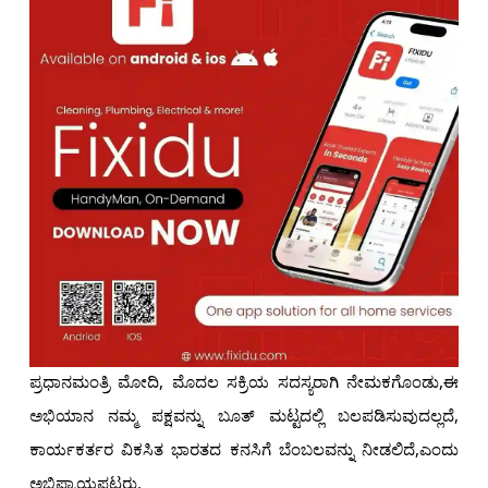
ಪ್ರಧಾನಮಂತ್ರಿ ಮೋದಿ, ಮೊದಲ ಸಕ್ರಿಯ ಸದಸ್ಯರಾಗಿ ನೇಮಕಗೊಂಡು,ಈ
ಅಭಿಯಾನ ನಮ್ಮ ಪಕ್ಷವನ್ನು ಬೂತ್ ಮಟ್ಟದಲ್ಲಿ ಬಲಪಡಿಸುವುದಲ್ಲದೆ,
ಕಾರ್ಯಕರ್ತರ ವಿಕಸಿತ ಭಾರತದ ಕನಸಿಗೆ ಬೆಂಬಲವನ್ನು ನೀಡಲಿದೆ,ಎಂದು
ಅಭಿಪ್ರಾಯಪಟ್ಟರು.