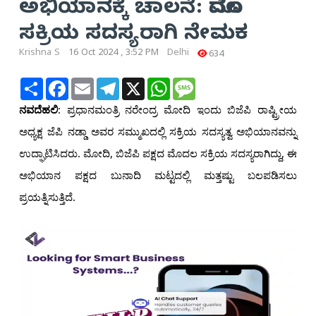
ಅಭಿಯಾನಕ್ಕೆ ಚಾಲನೆ: ಮೊದಲ
ಸಕ್ರಿಯ ಸದಸ್ಯರಾಗಿ ನೇಮಕ
Krishna S
16 Oct 2024 , 3:52 PM
Delhi
634
Share
Facebook
Email
Telegram
X
WhatsApp
Message
ನವದೆಹಲಿ
: ಪ್ರಧಾನಮಂತ್ರಿ ನರೇಂದ್ರ ಮೋದಿ ಇಂದು ಬಿಜೆಪಿ ರಾಷ್ಟ್ರೀಯ
ಅಧ್ಯಕ್ಷ ಜೆಪಿ ನಡ್ಡಾ ಅವರ ಸಮ್ಮುಖದಲ್ಲಿ ಸಕ್ರಿಯ ಸದಸ್ಯತ್ವ ಅಭಿಯಾನವನ್ನು
ಉದ್ಘಾಟಿಸಿದರು. ಮೋದಿ, ಬಿಜೆಪಿ ಪಕ್ಷದ ಮೊದಲ ಸಕ್ರಿಯ ಸದಸ್ಯರಾಗಿದ್ದು, ಈ
ಅಭಿಯಾನ ಪಕ್ಷದ ಬುನಾದಿ ಮಟ್ಟದಲ್ಲಿ ಮತ್ತಷ್ಟು ಬಲಪಡಿಸಲು
ಪ್ರಯತ್ನಿಸುತ್ತಿದೆ.