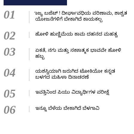
01
ರಾಜ್ಯ ಬಜೆಟ್ ! ದೀರ್ಘಾವಧಿಯ ಪರಿಣಾಮ, ಶಾಶ್ವತ
ಯೋಜನೆಗಳಿಗೆ ಬೇಕಾಗಿದೆ ಕಾಯಕಲ್ಪ
02
ಹೋಳಿ ಹುಣ್ಣಿಮೆಯ ಕಾಮ ದಹನದ ಮಹತ್ವ
03
ಏಕತೆ, ನಗು ಮತ್ತು ಸಕಾರಾತ್ಮಕ ಭಾವವೇ ಹೋಳಿ
ಹಬ್ಬ
04
ಯಶಸ್ವಿಯಾಗಿ ಜರುಗಿದ ಟೋಕಿಯೋ ಕನ್ನಡ
ಬಳಗದ ಮಹಿಳಾ ದಿನಾಚರಣೆ
05
ಇವತ್ತಿನಿಂದ ಪಿಯು ವಿದ್ಯಾರ್ಥಿಗಳ ಪರೀಕ್ಷೆ
06
ಇನ್ನೂ ಬೆಳೆಯ ಬೇಕಾಗಿದೆ ಬೆಳಗಾವಿ