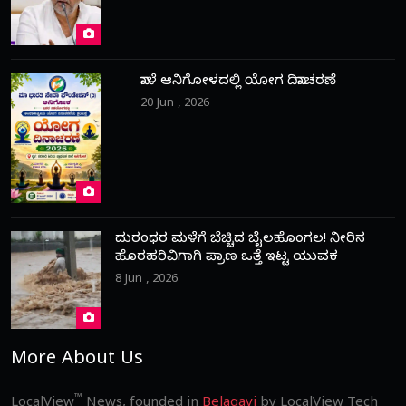
ನಾಳೆ ಆನಿಗೋಳದಲ್ಲಿ ಯೋಗ ದಿನಾಚರಣೆ
20 Jun , 2026
ದುರಂಧರ ಮಳೆಗೆ ಬೆಚ್ಚಿದ ಬೈಲಹೊಂಗಲ! ನೀರಿನ
ಹೊರಹರಿವಿಗಾಗಿ ಪ್ರಾಣ ಒತ್ತೆ ಇಟ್ಟ ಯುವಕ
8 Jun , 2026
More About Us
™
LocalView
News, founded in
Belagavi
by LocalView Tech