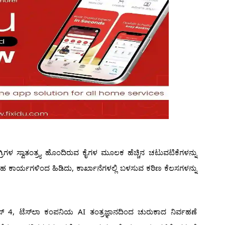
ಗ್ರಿಗಳ ಸ್ವಾತಂತ್ರ್ಯ ಹೊಂದಿರುವ ಕೈಗಳ ಮೂಲಕ ಹೆಚ್ಚಿನ ಚಟುವಟಿಕೆಗಳನ್ನು
 ಕಾರ್ಯಗಳಿಂದ ಹಿಡಿದು, ಕಾರ್ಖಾನೆಗಳಲ್ಲಿ ಬಳಸುವ ಕಠಿಣ ಕೆಲಸಗಳನ್ನು
ಸ್ 4, ಟೆಸ್‌ಲಾ ಕಂಪನಿಯ AI ತಂತ್ರಜ್ಞಾನದಿಂದ ಚುರುಕಾದ ನಿರ್ವಹಣೆ