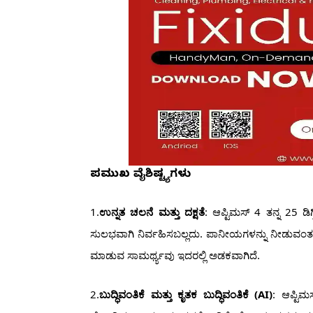
ಪ್ರಮುಖ ವೈಶಿಷ್ಟ್ಯಗಳು
1.
ಉನ್ನತ ಚಲನೆ ಮತ್ತು ದಕ್ಷತೆ
: ಆಪ್ಟಿಮಸ್ 4 ತನ್ನ 25 ಡಿ
ಸುಲಭವಾಗಿ ನಿರ್ವಹಿಸಬಲ್ಲದು. ಪಾನೀಯಗಳನ್ನು ನೀಡುವಂತಹ
ಮಾಡುವ ಸಾಮರ್ಥ್ಯವು ಇದರಲ್ಲಿ ಅಡಕವಾಗಿದೆ.
2.
ಬುದ್ಧಿವಂತಿಕೆ ಮತ್ತು ಕೃತಕ ಬುದ್ಧಿವಂತಿಕೆ (AI)
: ಆಪ್ಟಿಮ