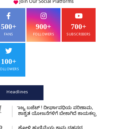
Join Our
Social
Platforms
500+
900+
700+
FANS
FOLLOWERS
SUBSCRIBERS
100+
FOLLOWERS
Headlines
1
ರಾಜ್ಯ ಬಜೆಟ್ ! ದೀರ್ಘಾವಧಿಯ ಪರಿಣಾಮ,
ಶಾಶ್ವತ ಯೋಜನೆಗಳಿಗೆ ಬೇಕಾಗಿದೆ ಕಾಯಕಲ್ಪ
ಹೋಳಿ ಹುಣ್ಣಿಮೆಯ ಕಾಮ ದಹನದ