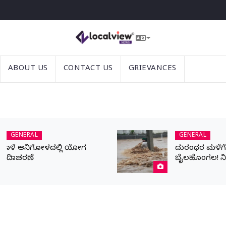
ABOUT US
CONTACT US
GRIEVANCES
GENERAL
GENERAL
ನಾಳೆ ಆನಿಗೋಳದಲ್ಲಿ ಯೋಗ
ದುರಂಧರ ಮಳೆಗೆ ಬ
ದಿನಾಚರಣೆ
ಬೈಲಹೊಂಗಲ! ನ
ಹೊರಹರಿವಿಗಾಗಿ ಪ್
ಯುವಕ