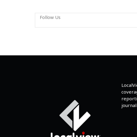
Follow Us
LocalV
coverag
reporti
journali