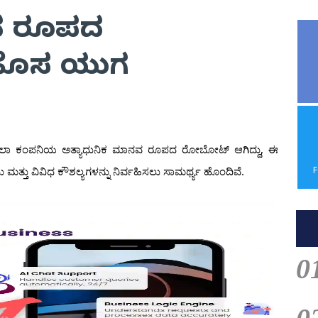
ನವ ರೂಪದ
ಹೊಸ ಯುಗ
ೆಸ್‌ಲಾ ಕಂಪನಿಯ ಅತ್ಯಾಧುನಿಕ ಮಾನವ ರೂಪದ ರೋಬೋಟ್ ಆಗಿದ್ದು, ಈ
 ವಿವಿಧ ಕೌಶಲ್ಯಗಳನ್ನು ನಿರ್ವಹಿಸಲು ಸಾಮರ್ಥ್ಯ ಹೊಂದಿವೆ.
0