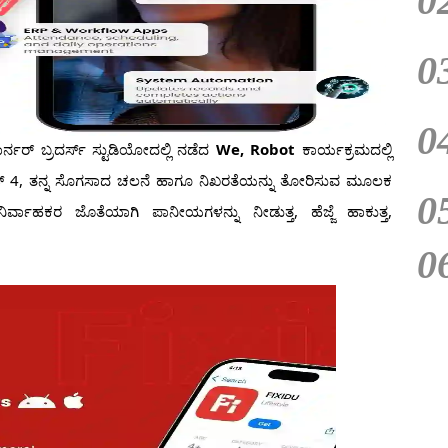
0
0
0
ನರ್ ಬ್ರದರ್ಸ್ ಸ್ಟುಡಿಯೋದಲ್ಲಿ ನಡೆದ
We, Robot
ಕಾರ್ಯಕ್ರಮದಲ್ಲಿ
್ಟಿಮಸ್ 4, ತನ್ನ ಸೊಗಸಾದ ಚಲನೆ ಹಾಗೂ ನಿಖರತೆಯನ್ನು ತೋರಿಸುವ ಮೂಲಕ
0
ರ್ವಾಹಕರ ಜೊತೆಯಾಗಿ ಪಾನೀಯಗಳನ್ನು ನೀಡುತ್ತ, ಹೆಜ್ಜೆ ಹಾಕುತ್ತ,
0