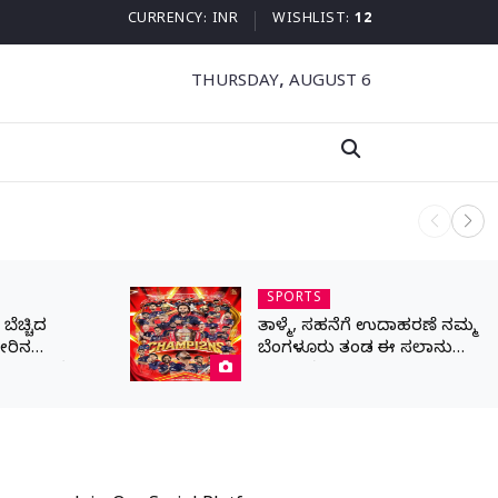
CURRENCY:
INR
WISHLIST:
12
THURSDAY, AUGUST 6
ನಾಳೆ ಆನಿಗೋ
SPORTS
ೆಚ್ಚಿದ
ತಾಳ್ಮೆ, ಸಹನೆಗೆ ಉದಾಹರಣೆ ನಮ್ಮ
ೀರಿನ
ಬೆಂಗಳೂರು ತಂಡ ಈ ಸಲಾನು
ರಾಣ ಒತ್ತೆ ಇಟ್ಟ
ಕಪ್ ನಮ್ದೆ