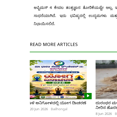
ಆಪ್ಟಿಮಸ್ 4 ಕೇವಲ ತಂತ್ರಜ್ಞಾನ ತೋರಿಕೆಯಷ್ಟೇ ಅಲ್ಲ,
ಸಾಧನೆಯಾಗಿದೆ. ಇದು ಭವಿಷ್ಯದಲ್ಲಿ ಉದ್ಯಮಗಳು ಮತ್ತು
ನಿಭಾಯಿಸಲಿದೆ.
READ MORE
ARTICLES
ನಾಳೆ ಆನಿಗೋಳದಲ್ಲಿ ಯೋಗ ದಿನಾಚರಣೆ
ದುರಂಧರ ಮಳೆ
ನೀರಿನ ಹೊರಹರಿ
20 Jun 2026
Bailhongal
ಯುವಕ
8 Jun 2026
B