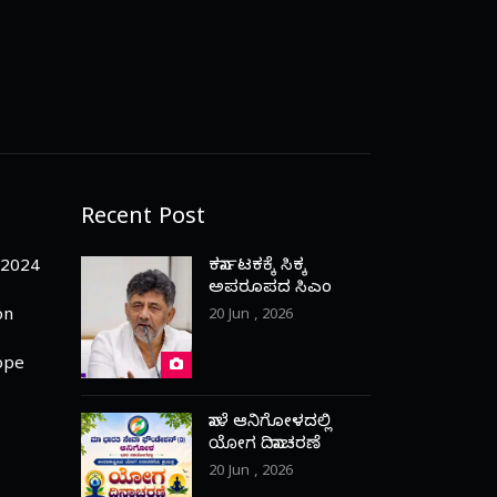
Recent Post
ಕರ್ನಾಟಕಕ್ಕೆ ಸಿಕ್ಕ
-2024
ಅಪರೂಪದ ಸಿಎಂ
on
20 Jun , 2026
ope
ನಾಳೆ ಆನಿಗೋಳದಲ್ಲಿ
ಯೋಗ ದಿನಾಚರಣೆ
20 Jun , 2026