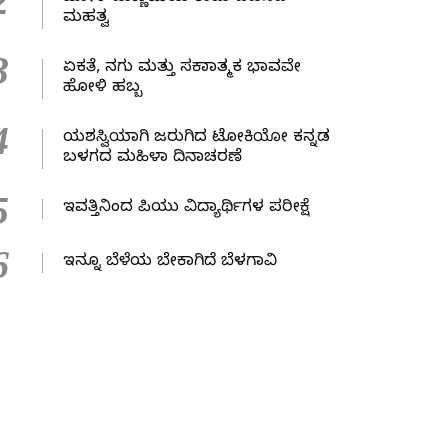
2
ಮಹತ್ವ
3
ಏಕತೆ, ನಗು ಮತ್ತು ಸಕಾರಾತ್ಮಕ ಭಾವವೇ
ಹೋಳಿ ಹಬ್ಬ
4
ಯಶಸ್ವಿಯಾಗಿ ಜರುಗಿದ ಟೋಕಿಯೋ ಕನ್ನಡ
ಬಳಗದ ಮಹಿಳಾ ದಿನಾಚರಣೆ
5
ಇವತ್ತಿನಿಂದ ಪಿಯು ವಿದ್ಯಾರ್ಥಿಗಳ ಪರೀಕ್ಷೆ
6
ಇನ್ನೂ ಬೆಳೆಯ ಬೇಕಾಗಿದೆ ಬೆಳಗಾವಿ