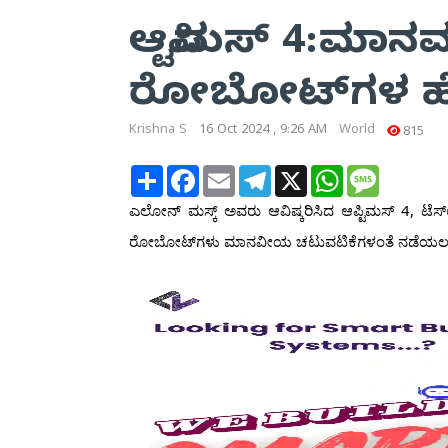
ಆಪ್ಟಿಮಸ್ 4:ಮಾ
ರೋಬೋಟ್‌ಗಳ 
Krishna S
16 Oct 2024 , 9:26 AM
World
815
Share
Facebook
Email
Telegram
X
WhatsApp
Message
ಎಲೋನ್ ಮಸ್ಕ್ ಅವರು ಆವಿಷ್ಕರಿಸಿದ ಆಪ್ಟಿಮಸ್ 4, ಟ
ರೋಬೋಟ್‌ಗಳು ಮಾನವೀಯ ಚಟುವಟಿಕೆಗಳಂತೆ ನಡೆಯಲು ಮತ್ತು