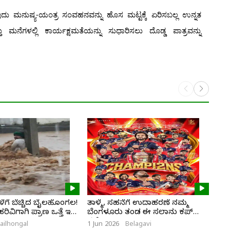
 ಇದು ಮನುಷ್ಯ-ಯಂತ್ರ ಸಂವಹನವನ್ನು ಹೊಸ ಮಟ್ಟಕ್ಕೆ ಏರಿಸಬಲ್ಲ ಉನ್ನತ
 ಮನೆಗಳಲ್ಲಿ ಕಾರ್ಯಕ್ಷಮತೆಯನ್ನು ಸುಧಾರಿಸಲು ದೊಡ್ಡ ಪಾತ್ರವನ್ನು
ಗೆ ಬೆಚ್ಚಿದ ಬೈಲಹೊಂಗಲ!
ತಾಳ್ಮೆ, ಸಹನೆಗೆ ಉದಾಹರಣೆ ನಮ್ಮ
ಭಾಗ
ವಿಗಾಗಿ ಪ್ರಾಣ ಒತ್ತೆ ಇಟ್ಟ
ಬೆಂಗಳೂರು ತಂಡ ಈ ಸಲಾನು ಕಪ್
ಮರ
ನಮ್ದೆ
ailhongal
1 Jun 2026
Belagavi
28 M