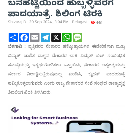
ಬನಹಟ್ಟಿಯಿಂದ ಹುಬ್ಬಳ್ಳಿವರೆಗೆ
ಪಾದಯಾತ್ರೆ. ಶಿಲಿಂಗ ಟಿರಕಿ
Shivaraj B
30 Sep 2024 , 3:04 PM
Belagavi
443
Share
Facebook
Email
Telegram
X
WhatsApp
Message
ಬೆಳಗಾವಿ :
ವೃತ್ತಿಪರರ ನೇಕಾರರ ಹಕ್ಕೋತ್ತಾಯಗಳ ಈಡೇರಿಕೆಗಾಗಿ ಮತ್ತು
ವಿದ್ಯುತ್ ಚಾಲಿತ ಮಗ್ಗದ ನೇಕಾರರ ಬಾಕಿ ವಿದ್ಯುತ್ ಬಿಲ್ ಸಂಬಂಧಿತ
ಸಮಸ್ಯೆಯನ್ನು ಇತ್ಯರ್ಥಗೊಳಿಸಲು ಒತ್ತಾಯಿಸಿ, ನೇಕಾರರ ಆತ್ಮಹತ್ಯೆಯನ್ನು
ಸರ್ಕಾರ ನಿರ್ಲಕ್ಷಿಸುತ್ತಿರುವುದನ್ನು ಖಂಡಿಸಿ, ಬೃಹತ್ ಪಾದಯಾತ್ರೆ
ಹಮ್ಮಿಕೊಳ್ಳಲಾಗುವದು ಎಂದು ರಾಜ್ಯ ನೇಕಾಕರರ ಸೇವೆ ಸಂಘದ ರಾಜ್ಯಾಧ್ಯಕ್ಷ
ಶಿವಲಿಂಗ ಟಿರಕಿ ತಿಳಿಸಿದರು.