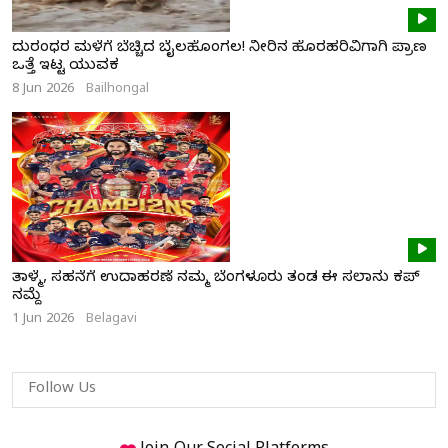
ದುರಂಧರ ಮಳೆಗೆ ಬೆಚ್ಚಿದ ಬೈಲಹೊಂಗಲ! ನೀರಿನ ಹೊರಹರಿವಿಗಾಗಿ ಪ್ರಾಣ
ಒತ್ತೆ ಇಟ್ಟ ಯುವಕ
8 Jun 2026
Bailhongal
ತಾಳ್ಮೆ, ಸಹನೆಗೆ ಉದಾಹರಣೆ ನಮ್ಮ ಬೆಂಗಳೂರು ತಂಡ ಈ ಸಲಾನು ಕಪ್
ನಮ್ದೆ
1 Jun 2026
Belagavi
Follow Us