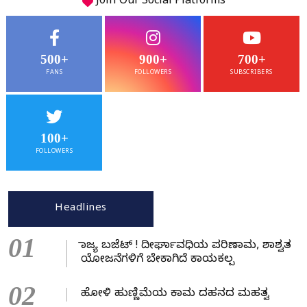
Join Our
Social
Platforms
500+
900+
700+
FANS
FOLLOWERS
SUBSCRIBERS
100+
FOLLOWERS
Headlines
01
ರಾಜ್ಯ ಬಜೆಟ್ ! ದೀರ್ಘಾವಧಿಯ ಪರಿಣಾಮ, ಶಾಶ್ವತ
ಯೋಜನೆಗಳಿಗೆ ಬೇಕಾಗಿದೆ ಕಾಯಕಲ್ಪ
02
ಹೋಳಿ ಹುಣ್ಣಿಮೆಯ ಕಾಮ ದಹನದ ಮಹತ್ವ