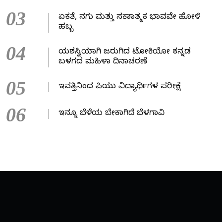
03
ಏಕತೆ, ನಗು ಮತ್ತು ಸಕಾರಾತ್ಮಕ ಭಾವವೇ ಹೋಳಿ
ಹಬ್ಬ
04
ಯಶಸ್ವಿಯಾಗಿ ಜರುಗಿದ ಟೋಕಿಯೋ ಕನ್ನಡ
ಬಳಗದ ಮಹಿಳಾ ದಿನಾಚರಣೆ
05
ಇವತ್ತಿನಿಂದ ಪಿಯು ವಿದ್ಯಾರ್ಥಿಗಳ ಪರೀಕ್ಷೆ
06
ಇನ್ನೂ ಬೆಳೆಯ ಬೇಕಾಗಿದೆ ಬೆಳಗಾವಿ