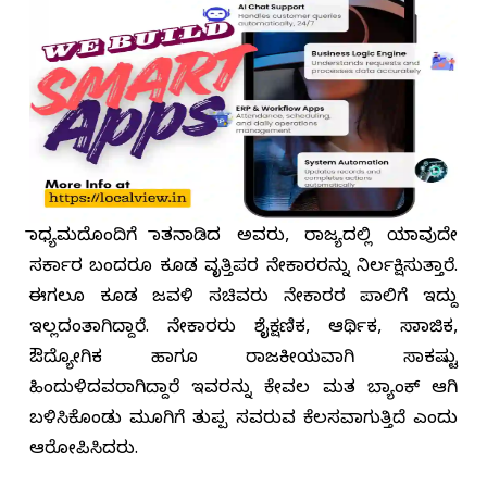
ಮಾಧ್ಯಮದೊಂದಿಗೆ ಮಾತನಾಡಿದ ಅವರು, ರಾಜ್ಯದಲ್ಲಿ ಯಾವುದೇ
ಸರ್ಕಾರ ಬಂದರೂ ಕೂಡ ವೃತ್ತಿಪರ ನೇಕಾರರನ್ನು ನಿರ್ಲಕ್ಷಿಸುತ್ತಾರೆ.
ಈಗಲೂ ಕೂಡ ಜವಳಿ ಸಚಿವರು ನೇಕಾರರ ಪಾಲಿಗೆ ಇದ್ದು
ಇಲ್ಲದಂತಾಗಿದ್ದಾರೆ. ನೇಕಾರರು ಶೈಕ್ಷಣಿಕ, ಆರ್ಥಿಕ, ಸಾಮಾಜಿಕ,
ಔದ್ಯೋಗಿಕ ಹಾಗೂ ರಾಜಕೀಯವಾಗಿ ಸಾಕಷ್ಟು
ಹಿಂದುಳಿದವರಾಗಿದ್ದಾರೆ ಇವರನ್ನು ಕೇವಲ ಮತ ಬ್ಯಾಂಕ್ ಆಗಿ
ಬಳಿಸಿಕೊಂಡು ಮೂಗಿಗೆ ತುಪ್ಪ ಸವರುವ ಕೆಲಸವಾಗುತ್ತಿದೆ ಎಂದು
ಆರೋಪಿಸಿದರು.