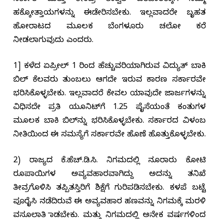
ಸರ್ಕಾರ ಮತ್ತು ಕೇಂದ್ರ ಶಾಶ್ವತ ಪರಿಹಾರಕ್ಕಾಗಿ ನಮ್ಮ
ಹಕ್ಕೋತ್ತಾಯಗಳನ್ನು ಈಡೇರಿಸಬೇಕು. ಇಲ್ಲವಾದರೇ ಬೃಹತ
ಹೋರಾಟದ ಮೂಲಕ ಬೆಂಗಳೂರು ಚಲೋ ಕರೆ
ನೀಡಲಾಗುವುದು ಎಂದರು.
1] ಕಳೆದ ಏಪ್ರೀಲ್ 1 ರಿಂದ ಹೆಚ್ಚುವರಿಯಾಗಿರುವ ವಿದ್ಯುತ್ ಬಾಕಿ
ಬಿಲ್ ಕೆಲವರು ತುಂಬಲು ಆಗದೇ ಇರುವ ಕಾರಣ ಸರ್ಕಾರವೇ
ಭರಿಸಿಕೊಳ್ಳಬೇಕು. ಇಲ್ಲವಾದರೆ ಕೇವಲ ಯಾವುದೇ ಜಾರ್ಜಗಳನ್ನು
ವಿಧಿಸದೇ ಪ್ರತಿ ಯೂನಿಟ್‌ಗೆ 1.25 ಪೈಸೆಯಂತೆ ಕಂತುಗಳ
ಮೂಲಕ ಬಾಕಿ ಬಿಲ್‌ನ್ನು ಭರಿಸಿಕೊಳ್ಳಬೇಕು. ಸರ್ಕಾರದ ವಿಳಂಬ
ನೀತಿಯಿಂದ ಈ ಸಮಸ್ಯೆಗೆ ಸರ್ಕಾರವೇ ಹೊಣೆ ಹೊತ್ತುಕೊಳ್ಳಬೇಕು.
2) ರಾಜ್ಯದ ಕೆ.ಹೆಚ್.ಡಿ.ಸಿ. ನಿಗಮದಲ್ಲಿ ನೂರಾರು ಕೋಟಿ
ರೂಪಾಯಿಗಳ ಅವ್ಯವಹಾರವಾಗಿದ್ದು ಅದನ್ನು ತನಿಖೆ
ತೀವ್ರಗೊಳಿಸಿ ತಪ್ಪಿತಸ್ತಿರಿಗೆ ಶಿಕ್ಷೆಗೆ ಗುರಿಪಡಿಸಬೇಕು. ಕಳಪೆ ಬಟ್ಟೆ
ಪೂರೈಸಿ ನಡೆದಿರುವೆ ಈ ಅವ್ಯವಹಾರ ಹಣವನ್ನು ನಿಗಮಕ್ಕೆ ಮರಳಿ
ವಸೂಲಾತಿ ಮಾಡಬೇಕು. ಮತ್ತು ನಿಗಮದಲ್ಲಿ ಅನೇಕ ವರ್ಷಗಳಿಂದ