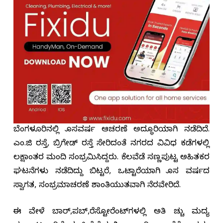
ಬೆಂಗಳೂರಿನಲ್ಲಿ ಹೊಸವರ್ಷ ಆಚರಣೆ ಅದ್ಧೂರಿಯಾಗಿ ನಡೆದಿದೆ.
ಎಂ.ಜಿ ರಸ್ತೆ, ಬ್ರಿಗೇಡ್ ರಸ್ತೆ ಸೇರಿದಂತೆ ನಗರದ ವಿವಿಧ ಕಡೆಗಳಲ್ಲಿ
ಲಕ್ಷಾಂತರ ಮಂದಿ ಸಂಭ್ರಮಿಸಿದ್ದರು. ಕೆಲವೆಡೆ ಸಣ್ಣಪುಟ್ಟ ಅಹಿತಕರ
ಘಟನೆಗಳು ನಡೆದಿದ್ದು ಬಿಟ್ಟರೆ, ಒಟ್ಟಾರೆಯಾಗಿ ಹೊಸ ವರ್ಷದ
ಸ್ವಾಗತ, ಸಂಭ್ರಮಾಚರಣೆ ಶಾಂತಿಯುತವಾಗಿ ನೆರವೇರಿದೆ.
ಈ ವೇಳೆ ಬಾರ್,ಪಬ್,ರೆಸ್ಟೋರೆಂಟ್‌ಗಳಲ್ಲಿ ಅತಿ ಹೆಚ್ಚು ಮದ್ಯ