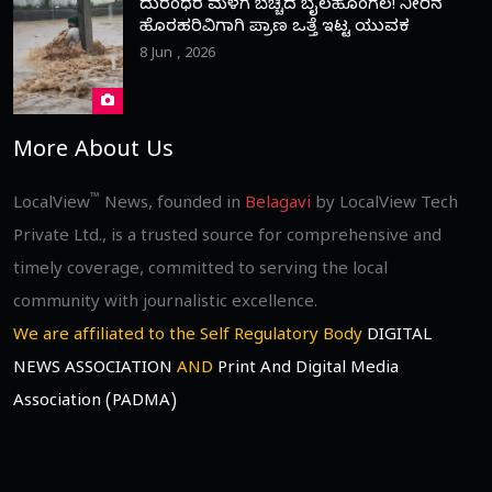
ದುರಂಧರ ಮಳೆಗೆ ಬೆಚ್ಚಿದ ಬೈಲಹೊಂಗಲ! ನೀರಿನ
ಹೊರಹರಿವಿಗಾಗಿ ಪ್ರಾಣ ಒತ್ತೆ ಇಟ್ಟ ಯುವಕ
8 Jun , 2026
More About Us
™
LocalView
News, founded in
Belagavi
by LocalView Tech
Private Ltd., is a trusted source for comprehensive and
timely coverage, committed to serving the local
community with journalistic excellence.
We are affiliated to the Self Regulatory Body
DIGITAL
NEWS ASSOCIATION
AND
Print And Digital Media
Association (PADMA)