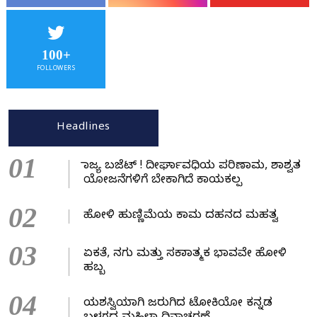
100+
FOLLOWERS
Headlines
01
ರಾಜ್ಯ ಬಜೆಟ್ ! ದೀರ್ಘಾವಧಿಯ ಪರಿಣಾಮ, ಶಾಶ್ವತ
ಯೋಜನೆಗಳಿಗೆ ಬೇಕಾಗಿದೆ ಕಾಯಕಲ್ಪ
02
ಹೋಳಿ ಹುಣ್ಣಿಮೆಯ ಕಾಮ ದಹನದ ಮಹತ್ವ
03
ಏಕತೆ, ನಗು ಮತ್ತು ಸಕಾರಾತ್ಮಕ ಭಾವವೇ ಹೋಳಿ
ಹಬ್ಬ
04
ಯಶಸ್ವಿಯಾಗಿ ಜರುಗಿದ ಟೋಕಿಯೋ ಕನ್ನಡ