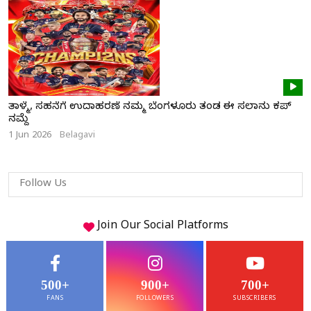
ತಾಳ್ಮೆ, ಸಹನೆಗೆ ಉದಾಹರಣೆ ನಮ್ಮ ಬೆಂಗಳೂರು ತಂಡ ಈ ಸಲಾನು ಕಪ್
ನಮ್ದೆ
1 Jun 2026
Belagavi
Follow Us
Join Our
Social
Platforms
500+
900+
700+
FANS
FOLLOWERS
SUBSCRIBERS