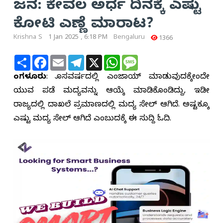
ಜನ: ಕೇವಲ ಅರ್ಧ ದಿನಕ್ಕೆ ಎಷ್ಟು
ಕೋಟಿ ಎಣ್ಣೆ ಮಾರಾಟ?
Krishna S
1 Jan 2025 , 6:18 PM
Bengaluru
1366
Share
Facebook
Email
Telegram
X
WhatsApp
Message
ಬೆಂಗಳೂರು
: ಹೊಸವರ್ಷದಲ್ಲಿ ಎಂಜಾಯ್ ಮಾಡುವುದಕ್ಕೇಂದೇ
ಯುವ ಪಡೆ ಮದ್ಯವನ್ನು ಆಯ್ಕೆ ಮಾಡಿಕೊಂಡಿದ್ದು, ಇಡೀ
ರಾಜ್ಯದಲ್ಲಿ ದಾಖಲೆ ಪ್ರಮಾಣದಲ್ಲಿ ಮದ್ಯ ಸೇಲ್ ಆಗಿದೆ. ಅಷ್ಟಕ್ಕೂ
ಎಷ್ಟು ಮದ್ಯ ಸೇಲ್ ಆಗಿದೆ ಎಂಬುದಕ್ಕೆ ಈ ಸುದ್ದಿ ಓದಿ.