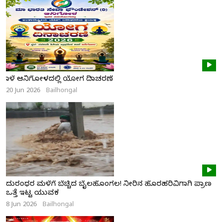
ನಾಳೆ ಆನಿಗೋಳದಲ್ಲಿ ಯೋಗ ದಿನಾಚರಣೆ
20 Jun 2026
Bailhongal
ದುರಂಧರ ಮಳೆಗೆ ಬೆಚ್ಚಿದ ಬೈಲಹೊಂಗಲ! ನೀರಿನ ಹೊರಹರಿವಿಗಾಗಿ ಪ್ರಾಣ
ಒತ್ತೆ ಇಟ್ಟ ಯುವಕ
8 Jun 2026
Bailhongal