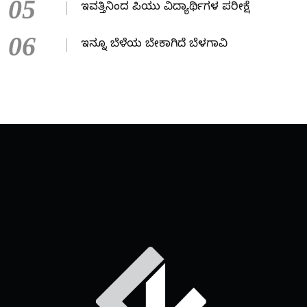
05
ಇವತ್ತಿನಿಂದ ಪಿಯು ವಿದ್ಯಾರ್ಥಿಗಳ ಪರೀಕ್ಷೆ
06
ಇನ್ನೂ ಬೆಳೆಯ ಬೇಕಾಗಿದೆ ಬೆಳಗಾವಿ