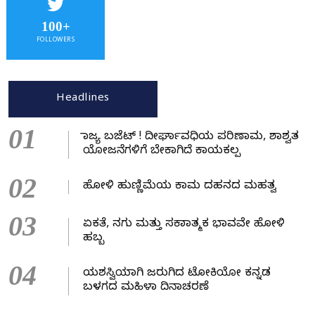
100+
FOLLOWERS
Headlines
01
ರಾಜ್ಯ ಬಜೆಟ್ ! ದೀರ್ಘಾವಧಿಯ ಪರಿಣಾಮ, ಶಾಶ್ವತ
ಯೋಜನೆಗಳಿಗೆ ಬೇಕಾಗಿದೆ ಕಾಯಕಲ್ಪ
02
ಹೋಳಿ ಹುಣ್ಣಿಮೆಯ ಕಾಮ ದಹನದ ಮಹತ್ವ
03
ಏಕತೆ, ನಗು ಮತ್ತು ಸಕಾರಾತ್ಮಕ ಭಾವವೇ ಹೋಳಿ
ಹಬ್ಬ
04
ಯಶಸ್ವಿಯಾಗಿ ಜರುಗಿದ ಟೋಕಿಯೋ ಕನ್ನಡ
ಬಳಗದ ಮಹಿಳಾ ದಿನಾಚರಣೆ