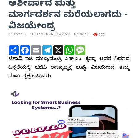
ಆಶೀರ್ವಾದ ಮತ್ತು
ಮಾರ್ಗದರ್ಶನ ಮರೆಯಲಾಗದು -
ವಿಜಯೇಂದ್ರ
Krishna S
10 Dec 2024 , 8:42 AM
Belagavi
922
Share
Facebook
Email
Telegram
X
WhatsApp
Message
ಬೆಳಗಾವಿ
: ಮಾಜಿ ಮುಖ್ಯಮಂತ್ರಿ ಎಸ್.ಎಂ. ಕೃಷ್ಣಾ ಅವರ ನಿಧನದ
ಹಿನ್ನೆಲೆಯಲ್ಲಿ ಬಿಜೆಪಿ ರಾಜ್ಯಾಧ್ಯಕ್ಷ ಬಿ.ವೈ. ವಿಜಯೇಂದ್ರ ತಮ್ಮ
ದುಃಖ ವ್ಯಕ್ತಪಡಿಸಿದರು.