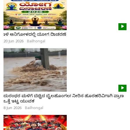
ನಾಳೆ ಆನಿಗೋಳದಲ್ಲಿ ಯೋಗ ದಿನಾಚರಣೆ
20 Jun 2026
Bailhongal
ದುರಂಧರ ಮಳೆಗೆ ಬೆಚ್ಚಿದ ಬೈಲಹೊಂಗಲ! ನೀರಿನ ಹೊರಹರಿವಿಗಾಗಿ ಪ್ರಾಣ
ಒತ್ತೆ ಇಟ್ಟ ಯುವಕ
8 Jun 2026
Bailhongal