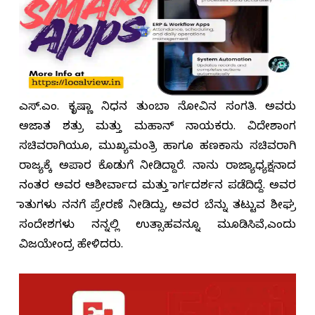
ಎಸ್.ಎಂ. ಕೃಷ್ಣಾ ನಿಧನ ತುಂಬಾ ನೋವಿನ ಸಂಗತಿ. ಅವರು
ಅಜಾತ ಶತ್ರು ಮತ್ತು ಮಹಾನ್ ನಾಯಕರು. ವಿದೇಶಾಂಗ
ಸಚಿವರಾಗಿಯೂ, ಮುಖ್ಯಮಂತ್ರಿ ಹಾಗೂ ಹಣಕಾಸು ಸಚಿವರಾಗಿ
ರಾಜ್ಯಕ್ಕೆ ಅಪಾರ ಕೊಡುಗೆ ನೀಡಿದ್ದಾರೆ. ನಾನು ರಾಜ್ಯಾಧ್ಯಕ್ಷನಾದ
ನಂತರ ಅವರ ಆಶೀರ್ವಾದ ಮತ್ತು ಮಾರ್ಗದರ್ಶನ ಪಡೆದಿದ್ದೆ. ಅವರ
ಮಾತುಗಳು ನನಗೆ ಪ್ರೇರಣೆ ನೀಡಿದ್ದು, ಅವರ ಬೆನ್ನು ತಟ್ಟುವ ಶೀಘ್ರ
ಸಂದೇಶಗಳು ನನ್ನಲ್ಲಿ ಉತ್ಸಾಹವನ್ನೂ ಮೂಡಿಸಿವೆ,ಎಂದು
ವಿಜಯೇಂದ್ರ ಹೇಳಿದರು.