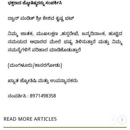
ಭಕ್ತರಾದ ಜ್ಯೋತಿಷ್ಯರನ್ನು ಸಂಪರ್ಕಿಸಿ
ವಿದ್ವಾನ್ ಪಂಡಿತ್ ಶ್ರೀ ಕೇಶವ ಕೃಷ್ಣ ಭಟ್
ನಿಮ್ಮ ಜಾತಕ, ಮುಖಲಕ್ಷಣ ,ಹಸ್ತರೇಖೆ, ಜನ್ಮದಿನಾಂಕ, ಹುಟ್ಟಿದ
ಸಮಯದ ಆಧಾರದ ಮೇಲೆ ಭವಿಷ್ಯ ತಿಳಿಸುತ್ತಾರೆ ಮತ್ತು ನಿಮ್ಮ
ಸಮಸ್ಯೆಗಳಿಗೆ ಪರಿಹಾರ ಮಾಡಿಕೊಡುತ್ತಾರೆ
(ಮಂಗಳೂರು/ಕಾಸರಗೋಡು)
ಖ್ಯಾತ ಜ್ಯೋತಿಷಿ ಮತ್ತು ಉಪನ್ಯಾಸಕರು
ಸಂಪರ್ಕಿಸಿ : 8971498358
READ MORE
ARTICLES