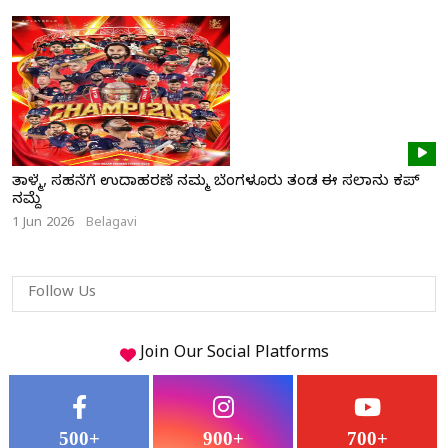
ತಾಳ್ಮೆ, ಸಹನೆಗೆ ಉದಾಹರಣೆ ನಮ್ಮ ಬೆಂಗಳೂರು ತಂಡ ಈ ಸಲಾನು ಕಪ್
ನಮ್ದೆ
1 Jun 2026
Belagavi
Follow Us
Join Our
Social
Platforms
500+
900+
700+