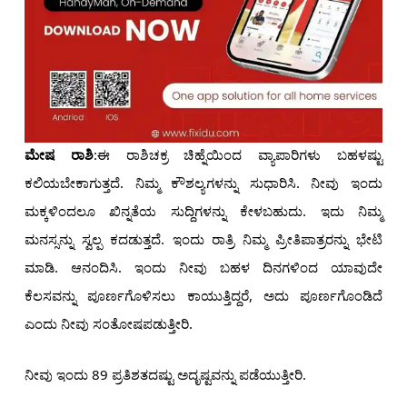
ಮೇಷ ರಾಶಿ
:ಈ ರಾಶಿಚಕ್ರ ಚಿಹ್ನೆಯಿಂದ ವ್ಯಾಪಾರಿಗಳು ಬಹಳಷ್ಟು
ಕಲಿಯಬೇಕಾಗುತ್ತದೆ. ನಿಮ್ಮ ಕೌಶಲ್ಯಗಳನ್ನು ಸುಧಾರಿಸಿ. ನೀವು ಇಂದು
ಮಕ್ಕಳಿಂದಲೂ ಖಿನ್ನತೆಯ ಸುದ್ದಿಗಳನ್ನು ಕೇಳಬಹುದು. ಇದು ನಿಮ್ಮ
ಮನಸ್ಸನ್ನು ಸ್ವಲ್ಪ ಕದಡುತ್ತದೆ. ಇಂದು ರಾತ್ರಿ ನಿಮ್ಮ ಪ್ರೀತಿಪಾತ್ರರನ್ನು ಭೇಟಿ
ಮಾಡಿ. ಆನಂದಿಸಿ. ಇಂದು ನೀವು ಬಹಳ ದಿನಗಳಿಂದ ಯಾವುದೇ
ಕೆಲಸವನ್ನು ಪೂರ್ಣಗೊಳಿಸಲು ಕಾಯುತ್ತಿದ್ದರೆ, ಅದು ಪೂರ್ಣಗೊಂಡಿದೆ
ಎಂದು ನೀವು ಸಂತೋಷಪಡುತ್ತೀರಿ.
ನೀವು ಇಂದು 89 ಪ್ರತಿಶತದಷ್ಟು ಅದೃಷ್ಟವನ್ನು ಪಡೆಯುತ್ತೀರಿ.