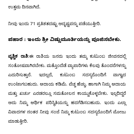
ಉತ್ತಮ ದಿನವಾಗಿದೆ.
ನೀವು ಇಂದು 71 ಪ್ರತಿಶತದಷ್ಟು ಅದೃಷ್ಟವನ್ನು ಪಡೆಯುತ್ತೀರಿ.
ಪರಿಹಾರ : ಇಂದು ಶ್ರೀ ವಿಷ್ಣುಮೂರ್ತಿಯನ್ನು ಪೂಜಿಸಬೇಕು.
ವೃಶ್ಚಿಕ ರಾಶಿ
:ಈ ರಾಶಿಯ ಜನರು ಇಂದು ತಮ್ಮ ಕುಟುಂಬ ಜೀವನದಲ್ಲಿ
ಸಂತೋಷವಾಗಿರಬೇಕು. ಮತ್ತೊಂದೆಡೆ ವ್ಯಾಪಾರಿಗಳು ಕೆಲವು ತೊಂದರೆಗಳನ್ನು
ಎದುರಿಸುತ್ತಾರೆ. ಇದಲ್ಲದೆ, ಕುಟುಂಬ ಸದಸ್ಯರೊಂದಿಗೆ ವಾಗ್ವಾದ
ಉಂಟಾಗಬಹುದು. ಆದಾಯ ಕಡಿಮೆ. ವೆಚ್ಚ ಹೆಚ್ಚು. ಹಾಗಾಗಿ ನಿಮ್ಮ ಆದಾಯ
ಮತ್ತು ಖರ್ಚು ಎರಡರಲ್ಲೂ ಸಮತೋಲನ ಕಾಯ್ದುಕೊಳ್ಳಬೇಕು. ಇಲ್ಲದಿದ್ದರೆ
ಅದು ನಿಮ್ಮ ಆರ್ಥಿಕ ಪರಿಸ್ಥಿತಿಯನ್ನು ಹದಗೆಡಿಸಬಹುದು. ಇಂದು ಎಲ್ಲಾ
ವಿವಾದಗಳ ನಂತರ ನೀವು ಸಂಜೆ ನಿಮ್ಮ ಕುಟುಂಬ ಸದಸ್ಯರೊಂದಿಗೆ ಮೋಜು
ಮಾಡುತ್ತೀರಿ.