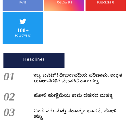
FANS
FOLLOWERS
SUBSCRIBERS
100+
FOLLOWERS
Headlines
01
ರಾಜ್ಯ ಬಜೆಟ್ ! ದೀರ್ಘಾವಧಿಯ ಪರಿಣಾಮ, ಶಾಶ್ವತ
ಯೋಜನೆಗಳಿಗೆ ಬೇಕಾಗಿದೆ ಕಾಯಕಲ್ಪ
02
ಹೋಳಿ ಹುಣ್ಣಿಮೆಯ ಕಾಮ ದಹನದ ಮಹತ್ವ
03
ಏಕತೆ, ನಗು ಮತ್ತು ಸಕಾರಾತ್ಮಕ ಭಾವವೇ ಹೋಳಿ
ಹಬ್ಬ