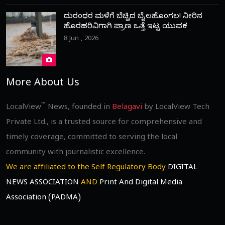
ದುರಂಧರ ಮಳೆಗೆ ಬೆಚ್ಚಿದ ಬೈಲಹೊಂಗಲ! ನೀರಿನ
ಹೊರಹರಿವಿಗಾಗಿ ಪ್ರಾಣ ಒತ್ತೆ ಇಟ್ಟ ಯುವಕ
8 Jun , 2026
More About Us
™
LocalView
News, founded in
Belagavi
by LocalView Tech
Private Ltd., is a trusted source for comprehensive and
timely coverage, committed to serving the local
community with journalistic excellence.
We are affiliated to the Self Regulatory Body
DIGITAL
NEWS ASSOCIATION
AND
Print And Digital Media
Association (PADMA)