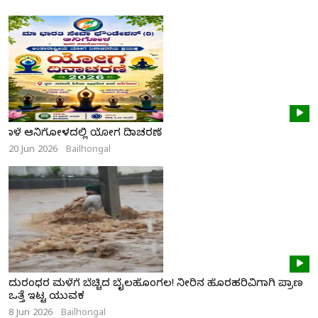
ನಾಳೆ ಆನಿಗೋಳದಲ್ಲಿ ಯೋಗ ದಿನಾಚರಣೆ
20 Jun 2026
Bailhongal
ದುರಂಧರ ಮಳೆಗೆ ಬೆಚ್ಚಿದ ಬೈಲಹೊಂಗಲ! ನೀರಿನ ಹೊರಹರಿವಿಗಾಗಿ ಪ್ರಾಣ
ಒತ್ತೆ ಇಟ್ಟ ಯುವಕ
8 Jun 2026
Bailhongal