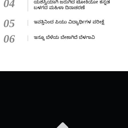
04
ಯಶಸ್ವಿಯಾಗಿ ಜರುಗಿದ ಟೋಕಿಯೋ ಕನ್ನಡ
ಬಳಗದ ಮಹಿಳಾ ದಿನಾಚರಣೆ
05
ಇವತ್ತಿನಿಂದ ಪಿಯು ವಿದ್ಯಾರ್ಥಿಗಳ ಪರೀಕ್ಷೆ
06
ಇನ್ನೂ ಬೆಳೆಯ ಬೇಕಾಗಿದೆ ಬೆಳಗಾವಿ