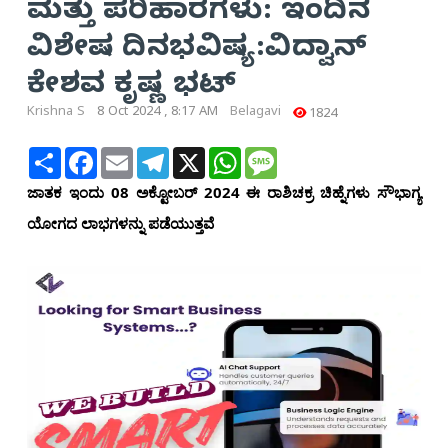
ಮತ್ತು ಪರಿಹಾರಗಳು: ಇಂದಿನ
ವಿಶೇಷ ದಿನಭವಿಷ್ಯ:ವಿದ್ವಾನ್
ಕೇಶವ ಕೃಷ್ಣ ಭಟ್
Krishna S
8 Oct 2024 , 8:17 AM
Belagavi
1824
Share
Facebook
Email
Telegram
X
WhatsApp
Message
ಜಾತಕ ಇಂದು 08 ಅಕ್ಟೋಬರ್ 2024 ಈ ರಾಶಿಚಕ್ರ ಚಿಹ್ನೆಗಳು ಸೌಭಾಗ್ಯ
ಯೋಗದ ಲಾಭಗಳನ್ನು ಪಡೆಯುತ್ತವೆ