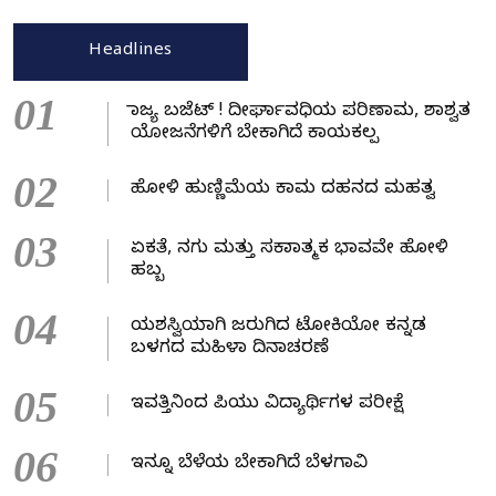
Headlines
01
ರಾಜ್ಯ ಬಜೆಟ್ ! ದೀರ್ಘಾವಧಿಯ ಪರಿಣಾಮ, ಶಾಶ್ವತ
ಯೋಜನೆಗಳಿಗೆ ಬೇಕಾಗಿದೆ ಕಾಯಕಲ್ಪ
02
ಹೋಳಿ ಹುಣ್ಣಿಮೆಯ ಕಾಮ ದಹನದ ಮಹತ್ವ
03
ಏಕತೆ, ನಗು ಮತ್ತು ಸಕಾರಾತ್ಮಕ ಭಾವವೇ ಹೋಳಿ
ಹಬ್ಬ
04
ಯಶಸ್ವಿಯಾಗಿ ಜರುಗಿದ ಟೋಕಿಯೋ ಕನ್ನಡ
ಬಳಗದ ಮಹಿಳಾ ದಿನಾಚರಣೆ
05
ಇವತ್ತಿನಿಂದ ಪಿಯು ವಿದ್ಯಾರ್ಥಿಗಳ ಪರೀಕ್ಷೆ
06
ಇನ್ನೂ ಬೆಳೆಯ ಬೇಕಾಗಿದೆ ಬೆಳಗಾವಿ