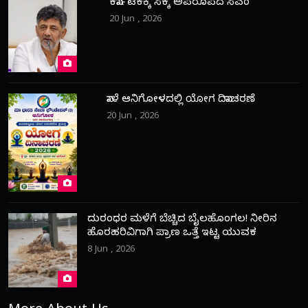
ಕರ್ನಾಟಕಕ್ಕೆ ಸಿಕ್ಕ ಅಪರೂಪದ ಸಿಎಂ
20 Jun , 2026
ನಾಳೆ ಆನಿಗೋಳದಲ್ಲಿ ಯೋಗ ದಿನಾಚರಣೆ
20 Jun , 2026
ದುರಂಧರ ಮಳೆಗೆ ಬೆಚ್ಚಿದ ಬೈಲಹೊಂಗಲ! ನೀರಿನ
ಹೊರಹರಿವಿಗಾಗಿ ಪ್ರಾಣ ಒತ್ತೆ ಇಟ್ಟ ಯುವಕ
8 Jun , 2026