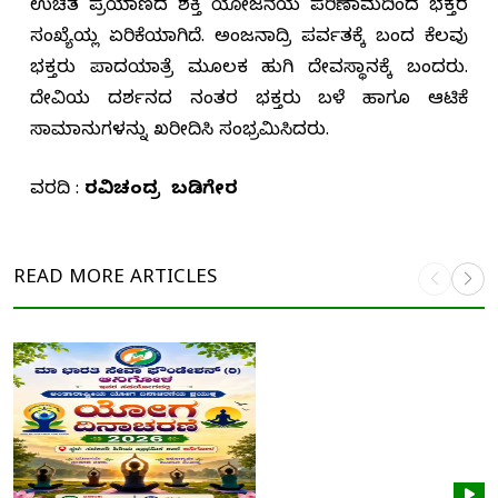
ಉಚಿತ ಪ್ರಯಾಣದ ಶಕ್ತಿ ಯೋಜನೆಯ ಪರಿಣಾಮದಿಂದ ಭಕ್ತರ
ಸಂಖ್ಯೆಯಲ್ಲಿ ಏರಿಕೆಯಾಗಿದೆ. ಅಂಜನಾದ್ರಿ ಪರ್ವತಕ್ಕೆ ಬಂದ ಕೆಲವು
ಭಕ್ತರು ಪಾದಯಾತ್ರೆ ಮೂಲಕ ಹುಲಿಗಿ ದೇವಸ್ಥಾನಕ್ಕೆ ಬಂದರು.
ದೇವಿಯ ದರ್ಶನದ ನಂತರ ಭಕ್ತರು ಬಳೆ ಹಾಗೂ ಆಟಿಕೆ
ಸಾಮಾನುಗಳನ್ನು ಖರೀದಿಸಿ ಸಂಭ್ರಮಿಸಿದರು.
ವರದಿ :
ರವಿಚಂದ್ರ ಬಡಿಗೇರ
READ MORE
ARTICLES