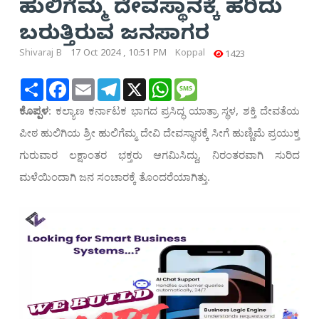
ಹುಲಿಗೆಮ್ಮ ದೇವಸ್ಥಾನಕ್ಕೆ ಹರಿದು
ಬರುತ್ತಿರುವ ಜನಸಾಗರ
Shivaraj B
17 Oct 2024 , 10:51 PM
Koppal
1423
Share
Facebook
Email
Telegram
X
WhatsApp
Message
ಕೊಪ್ಪಳ
: ಕಲ್ಯಾಣ ಕರ್ನಾಟಕ ಭಾಗದ ಪ್ರಸಿದ್ಧ ಯಾತ್ರಾ ಸ್ಥಳ, ಶಕ್ತಿ ದೇವತೆಯ
ಪೀಠ ಹುಲಿಗಿಯ ಶ್ರೀ ಹುಲಿಗೆಮ್ಮ ದೇವಿ ದೇವಸ್ಥಾನಕ್ಕೆ ಸೀಗೆ ಹುಣ್ಣಿಮೆ ಪ್ರಯುಕ್ತ
ಗುರುವಾರ ಲಕ್ಷಾಂತರ ಭಕ್ತರು ಆಗಮಿಸಿದ್ದು, ನಿರಂತರವಾಗಿ ಸುರಿದ
ಮಳೆಯಿಂದಾಗಿ ಜನ ಸಂಚಾರಕ್ಕೆ ತೊಂದರೆಯಾಗಿತ್ತು.