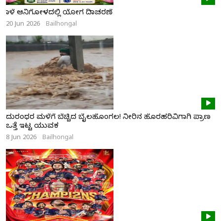
ನಾಳೆ ಆನಿಗೋಳದಲ್ಲಿ ಯೋಗ ದಿನಾಚರಣೆ
20 Jun 2026
Bailhongal
ದುರಂಧರ ಮಳೆಗೆ ಬೆಚ್ಚಿದ ಬೈಲಹೊಂಗಲ! ನೀರಿನ ಹೊರಹರಿವಿಗಾಗಿ ಪ್ರಾಣ
ಒತ್ತೆ ಇಟ್ಟ ಯುವಕ
8 Jun 2026
Bailhongal