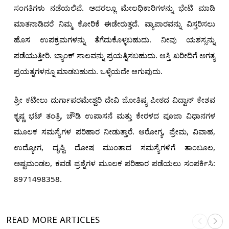
ಸಂಗತಿಗಳು ನಡೆಯಲಿವೆ. ಅದರಲ್ಲೂ ಮೇಲಧಿಕಾರಿಗಳನ್ನು ಭೇಟಿ ಮಾಡಿ
ಮಾತನಾಡಿದರೆ ನಿಮ್ಮ ಕೋರಿಕೆ ಈಡೇರುತ್ತದೆ. ವ್ಯಾಪಾರವನ್ನು ವಿಸ್ತರಿಸಲು
ಹೊಸ ಉಪಕ್ರಮಗಳನ್ನು ತೆಗೆದುಕೊಳ್ಳಬಹುದು. ನೀವು ಯಶಸ್ಸನ್ನು
ಪಡೆಯುತ್ತೀರಿ. ಬ್ಯಾಂಕ್ ಸಾಲವನ್ನು ಪ್ರಯತ್ನಿಸಬಹುದು. ಆಸ್ತಿ ಖರೀದಿಗೆ ಅಗತ್ಯ
ಪ್ರಯತ್ನಗಳನ್ನೂ ಮಾಡಬಹುದು. ಒಳ್ಳೆಯದೇ ಆಗುವುದು.
ಶ್ರೀ ಕಟೀಲು ದುರ್ಗಾಪರಮೇಶ್ವರಿ ದೇವಿ ಜೋತಿಷ್ಯ ಪೀಠದ ವಿದ್ವಾನ್ ಕೇಶವ
ಕೃಷ್ಣ ಭಟ್ ತಂತ್ರಿ, ಚೌಡಿ ಉಪಾಸನೆ ಮತ್ತು ಕೇರಳದ ಪೂಜಾ ವಿಧಾನಗಳ
ಮೂಲಕ ಸಮಸ್ಯೆಗಳ ಪರಿಹಾರ ನೀಡುತ್ತಾರೆ. ಆರೋಗ್ಯ, ಪ್ರೇಮ, ವಿವಾಹ,
ಉದ್ಯೋಗ, ದೃಷ್ಟಿ ದೋಷ ಮುಂತಾದ ಸಮಸ್ಯೆಗಳಿಗೆ ತಾಂಬೂಲ,
ಅಷ್ಟಮಂಡಲ, ಕವಡೆ ಪ್ರಶ್ನೆಗಳ ಮೂಲಕ ಪರಿಹಾರ ಪಡೆಯಲು ಸಂಪರ್ಕಿಸಿ:
8971498358.
READ MORE
ARTICLES