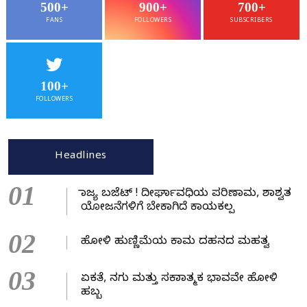
500+
900+
700+
FANS
FOLLOWERS
SUBSCRIBERS
100+
FOLLOWERS
Headlines
01
ರಾಜ್ಯ ಬಜೆಟ್ ! ದೀರ್ಘಾವಧಿಯ ಪರಿಣಾಮ, ಶಾಶ್ವತ
ಯೋಜನೆಗಳಿಗೆ ಬೇಕಾಗಿದೆ ಕಾಯಕಲ್ಪ
02
ಹೋಳಿ ಹುಣ್ಣಿಮೆಯ ಕಾಮ ದಹನದ ಮಹತ್ವ
03
ಏಕತೆ, ನಗು ಮತ್ತು ಸಕಾರಾತ್ಮಕ ಭಾವವೇ ಹೋಳಿ
ಹಬ್ಬ