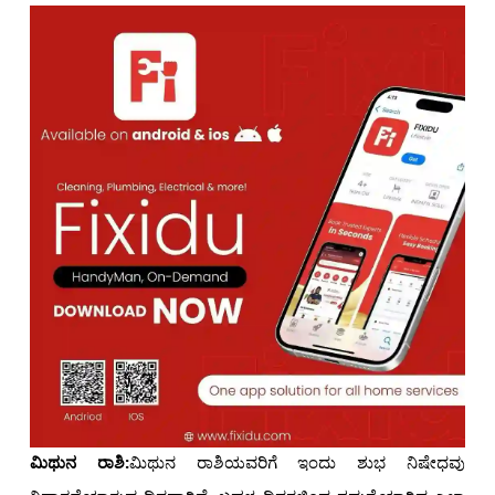
ಮಿಥುನ ರಾಶಿ:
ಮಿಥುನ ರಾಶಿಯವರಿಗೆ ಇಂದು ಶುಭ ನಿಷೇಧವು