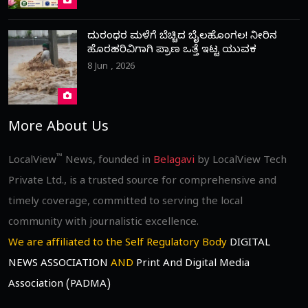
ದುರಂಧರ ಮಳೆಗೆ ಬೆಚ್ಚಿದ ಬೈಲಹೊಂಗಲ! ನೀರಿನ
ಹೊರಹರಿವಿಗಾಗಿ ಪ್ರಾಣ ಒತ್ತೆ ಇಟ್ಟ ಯುವಕ
8 Jun , 2026
More About Us
™
LocalView
News, founded in
Belagavi
by LocalView Tech
Private Ltd., is a trusted source for comprehensive and
timely coverage, committed to serving the local
community with journalistic excellence.
We are affiliated to the Self Regulatory Body
DIGITAL
NEWS ASSOCIATION
AND
Print And Digital Media
Association (PADMA)