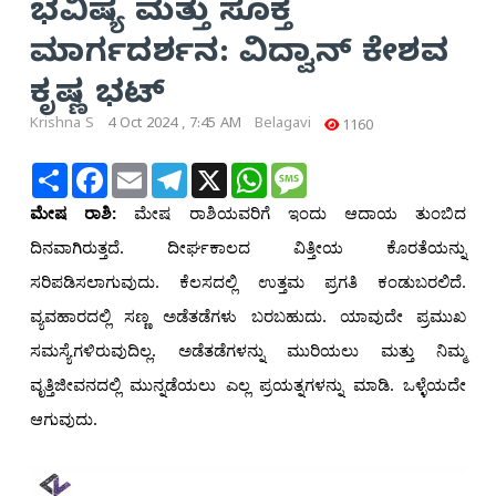
ಭವಿಷ್ಯ ಮತ್ತು ಸೂಕ್ತ
ಮಾರ್ಗದರ್ಶನ: ವಿದ್ವಾನ್ ಕೇಶವ
ಕೃಷ್ಣ ಭಟ್
Krishna S
4 Oct 2024 , 7:45 AM
Belagavi
1160
Share
Facebook
Email
Telegram
X
WhatsApp
Message
ಮೇಷ ರಾಶಿ:
ಮೇಷ ರಾಶಿಯವರಿಗೆ ಇಂದು ಆದಾಯ ತುಂಬಿದ
ದಿನವಾಗಿರುತ್ತದೆ. ದೀರ್ಘಕಾಲದ ವಿತ್ತೀಯ ಕೊರತೆಯನ್ನು
ಸರಿಪಡಿಸಲಾಗುವುದು. ಕೆಲಸದಲ್ಲಿ ಉತ್ತಮ ಪ್ರಗತಿ ಕಂಡುಬರಲಿದೆ.
ವ್ಯವಹಾರದಲ್ಲಿ ಸಣ್ಣ ಅಡೆತಡೆಗಳು ಬರಬಹುದು. ಯಾವುದೇ ಪ್ರಮುಖ
ಸಮಸ್ಯೆಗಳಿರುವುದಿಲ್ಲ. ಅಡೆತಡೆಗಳನ್ನು ಮುರಿಯಲು ಮತ್ತು ನಿಮ್ಮ
ವೃತ್ತಿಜೀವನದಲ್ಲಿ ಮುನ್ನಡೆಯಲು ಎಲ್ಲ ಪ್ರಯತ್ನಗಳನ್ನು ಮಾಡಿ. ಒಳ್ಳೆಯದೇ
ಆಗುವುದು.