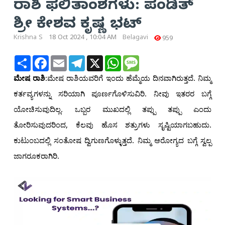
ರಾಶಿ ಫಲಿತಾಂಶಗಳು: ಪಂಡಿತ್
ಶ್ರೀ ಕೇಶವ ಕೃಷ್ಣ ಭಟ್
Krishna S
18 Oct 2024 , 10:04 AM
Belagavi
959
Share
Facebook
Email
Telegram
X
WhatsApp
Message
ಮೇಷ ರಾಶಿ
:ಮೇಷ ರಾಶಿಯವರಿಗೆ ಇಂದು ಹೆಮ್ಮೆಯ ದಿನವಾಗಿರುತ್ತದೆ. ನಿಮ್ಮ
ಕರ್ತವ್ಯಗಳನ್ನು ಸರಿಯಾಗಿ ಪೂರ್ಣಗೊಳಿಸುವಿರಿ. ನೀವು ಇತರರ ಬಗ್ಗೆ
ಯೋಚಿಸುವುದಿಲ್ಲ. ಒಬ್ಬರ ಮುಖದಲ್ಲಿ ತಪ್ಪು ತಪ್ಪು ಎಂದು
ತೋರಿಸುವುದರಿಂದ, ಕೆಲವು ಹೊಸ ಶತ್ರುಗಳು ಸೃಷ್ಟಿಯಾಗಬಹುದು.
ಕುಟುಂಬದಲ್ಲಿ ಸಂತೋಷ ದ್ವಿಗುಣಗೊಳ್ಳುತ್ತದೆ. ನಿಮ್ಮ ಆರೋಗ್ಯದ ಬಗ್ಗೆ ಸ್ವಲ್ಪ
ಜಾಗರೂಕರಾಗಿರಿ.