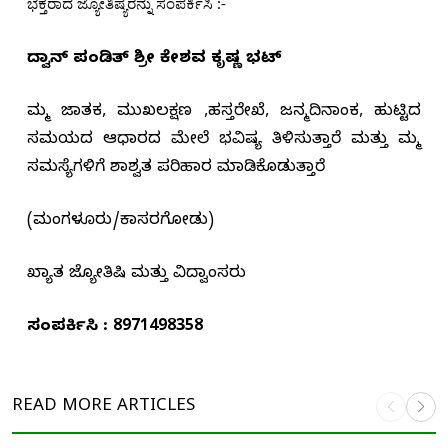
ಭಕ್ತರಾದ ಜ್ಯೋತಿಷ್ಯರನ್ನು ಸಂಪರ್ಕಿಸಿ :-
ವಿದ್ವಾನ್ ಪಂಡಿತ್ ಶ್ರೀ ಕೇಶವ ಕೃಷ್ಣ ಭಟ್
ನಿಮ್ಮ ಜಾತಕ, ಮುಖಲಕ್ಷಣ ,ಹಸ್ತರೇಖೆ, ಜನ್ಮದಿನಾಂಕ, ಹುಟ್ಟಿದ
ಸಮಯದ ಆಧಾರದ ಮೇಲೆ ಭವಿಷ್ಯ ತಿಳಿಸುತ್ತಾರೆ ಮತ್ತು ನಿಮ್ಮ
ಸಮಸ್ಯೆಗಳಿಗೆ ಶಾಶ್ವತ ಪರಿಹಾರ ಮಾಡಿಕೊಡುತ್ತಾರೆ
(ಮಂಗಳೂರು/ಕಾಸರಗೋಡು)
ಖ್ಯಾತ ಜ್ಯೋತಿಷಿ ಮತ್ತು ವಿದ್ವಾಂಸರು
ಸಂಪರ್ಕಿಸಿ : 8971498358
READ MORE
ARTICLES