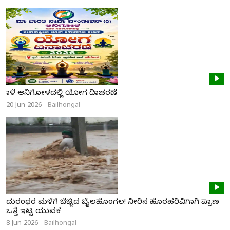
ನಾಳೆ ಆನಿಗೋಳದಲ್ಲಿ ಯೋಗ ದಿನಾಚರಣೆ
20 Jun 2026
Bailhongal
ದುರಂಧರ ಮಳೆಗೆ ಬೆಚ್ಚಿದ ಬೈಲಹೊಂಗಲ! ನೀರಿನ ಹೊರಹರಿವಿಗಾಗಿ ಪ್ರಾಣ
ಒತ್ತೆ ಇಟ್ಟ ಯುವಕ
8 Jun 2026
Bailhongal