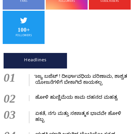
FANS
FOLLOWERS
SUBSCRIBERS
100+
FOLLOWERS
Headlines
01
ರಾಜ್ಯ ಬಜೆಟ್ ! ದೀರ್ಘಾವಧಿಯ ಪರಿಣಾಮ, ಶಾಶ್ವತ
ಯೋಜನೆಗಳಿಗೆ ಬೇಕಾಗಿದೆ ಕಾಯಕಲ್ಪ
02
ಹೋಳಿ ಹುಣ್ಣಿಮೆಯ ಕಾಮ ದಹನದ ಮಹತ್ವ
03
ಏಕತೆ, ನಗು ಮತ್ತು ಸಕಾರಾತ್ಮಕ ಭಾವವೇ ಹೋಳಿ
ಹಬ್ಬ