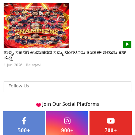
ತಾಳ್ಮೆ, ಸಹನೆಗೆ ಉದಾಹರಣೆ ನಮ್ಮ ಬೆಂಗಳೂರು ತಂಡ ಈ ಸಲಾನು ಕಪ್
ನಮ್ದೆ
1 Jun 2026
Belagavi
Follow Us
Join Our
Social
Platforms
500+
900+
700+