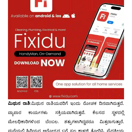
ಮಿಥುನ ರಾಶಿ
:ಮಿಥುನ ರಾಶಿಯವರಿಗೆ ಇಂದು ರೋಚಕ ದಿನವಾಗಿರುತ್ತದೆ.
ವ್ಯಾಪಾರ ಕಾರ್ಯಗಳು ಸಕ್ರಿಯವಾಗಿರುತ್ತವೆ. ಕೆಲಸದ ಸ್ಥಳದಲ್ಲಿ
ಮೇಲಧಿಕಾರಿಗಳಿಂದ ಬೆಂಬಲ. ಶತ್ರುಗಳಾಗಿದ್ದವರೂ ಮಿತ್ರರಾಗುತ್ತಾರೆ.
ಮನೆಯಲ್ಲಿ ಹಿರಿಯರ ಆರೋಗ್ಯದ ಬಗ್ಗೆ ಸ್ವಲ್ಪ ಕಾಳಜಿ ತೋರಿಸಿ. ವೈದ್ಯಕೀಯ