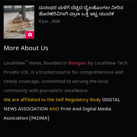
ದುರಂಧರ ಮಳೆಗೆ ಬೆಚ್ಚಿದ ಬೈಲಹೊಂಗಲ! ನೀರಿನ
ಹೊರಹರಿವಿಗಾಗಿ ಪ್ರಾಣ ಒತ್ತೆ ಇಟ್ಟ ಯುವಕ
8 Jun , 2026
More About Us
™
LocalView
News, founded in
Belagavi
by LocalView Tech
Private Ltd., is a trusted source for comprehensive and
timely coverage, committed to serving the local
community with journalistic excellence.
We are affiliated to the Self Regulatory Body
DIGITAL
NEWS ASSOCIATION
AND
Print And Digital Media
Association (PADMA)