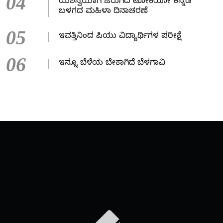
04
ಯಶಸ್ವಿಯಾಗಿ ಜರುಗಿದ ಟೋಕಿಯೋ ಕನ್ನಡ
ಬಳಗದ ಮಹಿಳಾ ದಿನಾಚರಣೆ
05
ಇವತ್ತಿನಿಂದ ಪಿಯು ವಿದ್ಯಾರ್ಥಿಗಳ ಪರೀಕ್ಷೆ
06
ಇನ್ನೂ ಬೆಳೆಯ ಬೇಕಾಗಿದೆ ಬೆಳಗಾವಿ