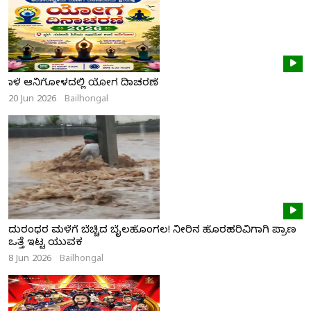
ನಾಳೆ ಆನಿಗೋಳದಲ್ಲಿ ಯೋಗ ದಿನಾಚರಣೆ
20 Jun 2026
Bailhongal
ದುರಂಧರ ಮಳೆಗೆ ಬೆಚ್ಚಿದ ಬೈಲಹೊಂಗಲ! ನೀರಿನ ಹೊರಹರಿವಿಗಾಗಿ ಪ್ರಾಣ
ಒತ್ತೆ ಇಟ್ಟ ಯುವಕ
8 Jun 2026
Bailhongal