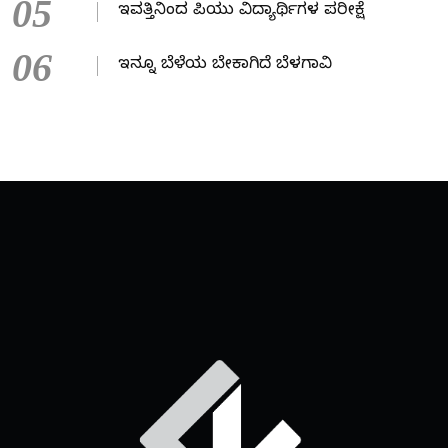
05
ಇವತ್ತಿನಿಂದ ಪಿಯು ವಿದ್ಯಾರ್ಥಿಗಳ ಪರೀಕ್ಷೆ
06
ಇನ್ನೂ ಬೆಳೆಯ ಬೇಕಾಗಿದೆ ಬೆಳಗಾವಿ