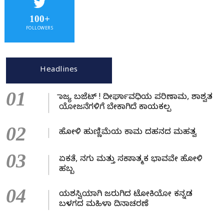
100+
FOLLOWERS
Headlines
01
ರಾಜ್ಯ ಬಜೆಟ್ ! ದೀರ್ಘಾವಧಿಯ ಪರಿಣಾಮ, ಶಾಶ್ವತ
ಯೋಜನೆಗಳಿಗೆ ಬೇಕಾಗಿದೆ ಕಾಯಕಲ್ಪ
02
ಹೋಳಿ ಹುಣ್ಣಿಮೆಯ ಕಾಮ ದಹನದ ಮಹತ್ವ
03
ಏಕತೆ, ನಗು ಮತ್ತು ಸಕಾರಾತ್ಮಕ ಭಾವವೇ ಹೋಳಿ
ಹಬ್ಬ
04
ಯಶಸ್ವಿಯಾಗಿ ಜರುಗಿದ ಟೋಕಿಯೋ ಕನ್ನಡ
ಬಳಗದ ಮಹಿಳಾ ದಿನಾಚರಣೆ