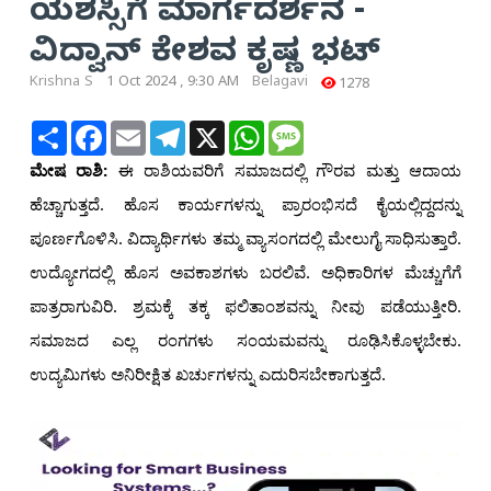
ಯಶಸ್ಸಿಗೆ ಮಾರ್ಗದರ್ಶನ -
ವಿದ್ವಾನ್ ಕೇಶವ ಕೃಷ್ಣ ಭಟ್
Krishna S
1 Oct 2024 , 9:30 AM
Belagavi
1278
Share
Facebook
Email
Telegram
X
WhatsApp
Message
ಮೇಷ ರಾಶಿ:
ಈ ರಾಶಿಯವರಿಗೆ ಸಮಾಜದಲ್ಲಿ ಗೌರವ ಮತ್ತು ಆದಾಯ
ಹೆಚ್ಚಾಗುತ್ತದೆ. ಹೊಸ ಕಾರ್ಯಗಳನ್ನು ಪ್ರಾರಂಭಿಸದೆ ಕೈಯಲ್ಲಿದ್ದದನ್ನು
ಪೂರ್ಣಗೊಳಿಸಿ. ವಿದ್ಯಾರ್ಥಿಗಳು ತಮ್ಮ ವ್ಯಾಸಂಗದಲ್ಲಿ ಮೇಲುಗೈ ಸಾಧಿಸುತ್ತಾರೆ.
ಉದ್ಯೋಗದಲ್ಲಿ ಹೊಸ ಅವಕಾಶಗಳು ಬರಲಿವೆ. ಅಧಿಕಾರಿಗಳ ಮೆಚ್ಚುಗೆಗೆ
ಪಾತ್ರರಾಗುವಿರಿ. ಶ್ರಮಕ್ಕೆ ತಕ್ಕ ಫಲಿತಾಂಶವನ್ನು ನೀವು ಪಡೆಯುತ್ತೀರಿ.
ಸಮಾಜದ ಎಲ್ಲ ರಂಗಗಳು ಸಂಯಮವನ್ನು ರೂಢಿಸಿಕೊಳ್ಳಬೇಕು.
ಉದ್ಯಮಿಗಳು ಅನಿರೀಕ್ಷಿತ ಖರ್ಚುಗಳನ್ನು ಎದುರಿಸಬೇಕಾಗುತ್ತದೆ.