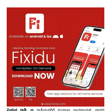
ಮಿಥುನ ರಾಶಿ:
ಈ ರಾಶಿಯವರಿಗೆ ಪ್ರಯಾಣ ಲಾಭದಾಯಕ. ವಾರದ