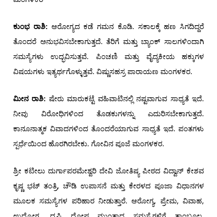
ಕುಂಭ ರಾಶಿ:
ಆರೋಗ್ಯದ ಕಡೆ ಗಮನ ಕೊಡಿ. ಸಕಾಲಕ್ಕೆ ಹಣ ಸಿಗದಿದ್ದರೆ
ತೊಂದರೆ ಅನುಭವಿಸಬೇಕಾಗುತ್ತದೆ. ತೆರಿಗೆ ಮತ್ತು ಬ್ಯಾಂಕ್ ಸಾಲಗಳಿಂದಾಗಿ
ಸಮಸ್ಯೆಗಳು ಉದ್ಭವಿಸುತ್ತವೆ. ಪಿಂಚಣಿ ಮತ್ತು ವೈದ್ಯಕೀಯ ಹಕ್ಕುಗಳ
ವಿಷಯಗಳು ಇತ್ಯರ್ಥಗೊಳ್ಳುತ್ತವೆ. ವಿಷ್ಣುಸಹಸ್ರ ಪಾರಾಯಣ ಮಂಗಳಕರ.
ಮೀನ ರಾಶಿ:
ಷೇರು ಮಾರುಕಟ್ಟೆ ವಹಿವಾಟಿನಲ್ಲಿ ನಷ್ಟವಾಗುವ ಸಾಧ್ಯತೆ ಇದೆ.
ನೀವು ವಿರೋಧಿಗಳಿಂದ ತೊಡಕುಗಳನ್ನು ಎದುರಿಸಬೇಕಾಗುತ್ತದೆ.
ಕಾನೂನಾತ್ಮಕ ವಿವಾದಗಳಿಂದ ತೊಂದರೆಯಾಗುವ ಸಾಧ್ಯತೆ ಇದೆ. ಪಂತಗಳು
ಸ್ಪರ್ಧೆಯಿಂದ ಹೊರಗಿರಬೇಕು. ಗೋವಿನ ಪೂಜೆ ಮಂಗಳಕರ.
ಶ್ರೀ ಕಟೀಲು ದುರ್ಗಾಪರಮೇಶ್ವರಿ ದೇವಿ ಜೋತಿಷ್ಯ ಪೀಠದ ವಿದ್ವಾನ್ ಕೇಶವ
ಕೃಷ್ಣ ಭಟ್ ತಂತ್ರಿ, ಚೌಡಿ ಉಪಾಸನೆ ಮತ್ತು ಕೇರಳದ ಪೂಜಾ ವಿಧಾನಗಳ
ಮೂಲಕ ಸಮಸ್ಯೆಗಳ ಪರಿಹಾರ ನೀಡುತ್ತಾರೆ. ಆರೋಗ್ಯ, ಪ್ರೇಮ, ವಿವಾಹ,
ಉದ್ಯೋಗ, ದೃಷ್ಟಿ ದೋಷ ಮುಂತಾದ ಸಮಸ್ಯೆಗಳಿಗೆ ತಾಂಬೂಲ,