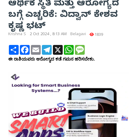
ಆರ್ಥಿಕ ಸ್ಥಿತಿ ಮತ್ತು ಆರೋಗ್ಯದ
ಬಗ್ಗೆ ಎಚ್ಚರಿಕೆ: ವಿದ್ವಾನ್ ಕೇಶವ
ಕೃಷ್ಣ ಭಟ್
Krishna S
2 Oct 2024 , 8:13 AM
Belagavi
1839
Share
Facebook
Email
Telegram
X
WhatsApp
Message
ಈ ರಾಶಿಯವರು ಆರೋಗ್ಯದ ಕಡೆ ಗಮನ ಹರಿಸಬೇಕು.