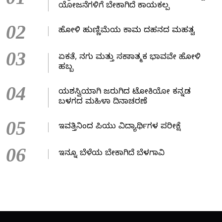
ಯೋಜನೆಗಳಿಗೆ ಬೇಕಾಗಿದೆ ಕಾಯಕಲ್ಪ
02
ಹೋಳಿ ಹುಣ್ಣಿಮೆಯ ಕಾಮ ದಹನದ ಮಹತ್ವ
03
ಏಕತೆ, ನಗು ಮತ್ತು ಸಕಾರಾತ್ಮಕ ಭಾವವೇ ಹೋಳಿ
ಹಬ್ಬ
04
ಯಶಸ್ವಿಯಾಗಿ ಜರುಗಿದ ಟೋಕಿಯೋ ಕನ್ನಡ
ಬಳಗದ ಮಹಿಳಾ ದಿನಾಚರಣೆ
05
ಇವತ್ತಿನಿಂದ ಪಿಯು ವಿದ್ಯಾರ್ಥಿಗಳ ಪರೀಕ್ಷೆ
06
ಇನ್ನೂ ಬೆಳೆಯ ಬೇಕಾಗಿದೆ ಬೆಳಗಾವಿ