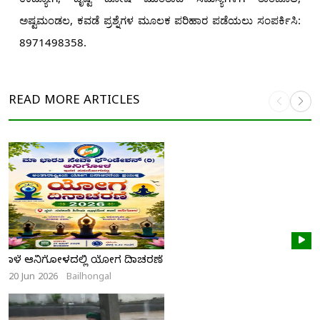
ಅಷ್ಟಮಂಡಲ, ಕವಡೆ ಪ್ರಶ್ನೆಗಳ ಮೂಲಕ ಪರಿಹಾರ ಪಡೆಯಲು ಸಂಪರ್ಕಿಸಿ:
8971498358.
READ MORE
ARTICLES
ನಾಳೆ ಆನಿಗೋಳದಲ್ಲಿ ಯೋಗ ದಿನಾಚರಣೆ
20 Jun 2026
Bailhongal