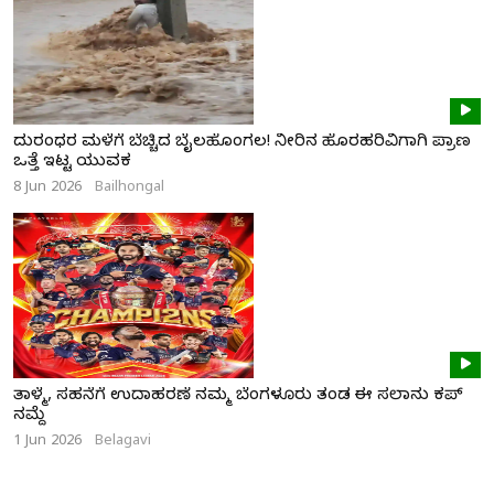
ದುರಂಧರ ಮಳೆಗೆ ಬೆಚ್ಚಿದ ಬೈಲಹೊಂಗಲ! ನೀರಿನ ಹೊರಹರಿವಿಗಾಗಿ ಪ್ರಾಣ
ಒತ್ತೆ ಇಟ್ಟ ಯುವಕ
8 Jun 2026
Bailhongal
ತಾಳ್ಮೆ, ಸಹನೆಗೆ ಉದಾಹರಣೆ ನಮ್ಮ ಬೆಂಗಳೂರು ತಂಡ ಈ ಸಲಾನು ಕಪ್
ನಮ್ದೆ
1 Jun 2026
Belagavi