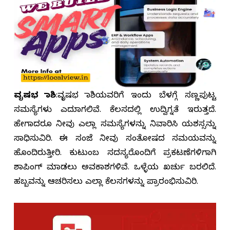
ವೃಷಭ ರಾಶಿ
:ವೃಷಭ ರಾಶಿಯವರಿಗೆ ಇಂದು ಬೆಳಗ್ಗೆ ಸಣ್ಣಪುಟ್ಟ
ಸಮಸ್ಯೆಗಳು ಎದುರಾಗಲಿವೆ. ಕೆಲಸದಲ್ಲಿ ಉದ್ವಿಗ್ನತೆ ಇರುತ್ತದೆ.
ಹೇಗಾದರೂ ನೀವು ಎಲ್ಲಾ ಸಮಸ್ಯೆಗಳನ್ನು ನಿವಾರಿಸಿ ಯಶಸ್ಸನ್ನು
ಸಾಧಿಸುವಿರಿ. ಈ ಸಂಜೆ ನೀವು ಸಂತೋಷದ ಸಮಯವನ್ನು
ಹೊಂದಿರುತ್ತೀರಿ. ಕುಟುಂಬ ಸದಸ್ಯರೊಂದಿಗೆ ಪ್ರಕಟಣೆಗಳಿಗಾಗಿ
ಶಾಪಿಂಗ್ ಮಾಡಲು ಅವಕಾಶಗಳಿವೆ. ಒಳ್ಳೆಯ ಖರ್ಚು ಬರಲಿದೆ.
ಹಬ್ಬವನ್ನು ಆಚರಿಸಲು ಎಲ್ಲಾ ಕೆಲಸಗಳನ್ನು ಪ್ರಾರಂಭಿಸುವಿರಿ.