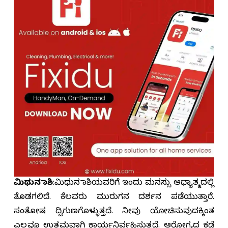
ಮಿಥುನ ರಾಶಿ
:ಮಿಥುನ ರಾಶಿಯವರಿಗೆ ಇಂದು ಮನಸ್ಸು ಆಧ್ಯಾತ್ಮದಲ್ಲಿ
ತೊಡಗಲಿದೆ. ಕೆಲವರು ಮುರುಗನ ದರ್ಶನ ಪಡೆಯುತ್ತಾರೆ.
ಸಂತೋಷ ದ್ವಿಗುಣಗೊಳ್ಳುತ್ತದೆ. ನೀವು ಯೋಚಿಸುವುದಕ್ಕಿಂತ
ಎಲ್ಲವೂ ಉತ್ತಮವಾಗಿ ಕಾರ್ಯನಿರ್ವಹಿಸುತ್ತದೆ. ಆರೋಗ್ಯದ ಕಡೆ