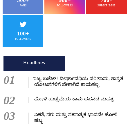
500+
900+
700+
FANS
FOLLOWERS
SUBSCRIBERS
100+
FOLLOWERS
Headlines
01
ರಾಜ್ಯ ಬಜೆಟ್ ! ದೀರ್ಘಾವಧಿಯ ಪರಿಣಾಮ, ಶಾಶ್ವತ
ಯೋಜನೆಗಳಿಗೆ ಬೇಕಾಗಿದೆ ಕಾಯಕಲ್ಪ
02
ಹೋಳಿ ಹುಣ್ಣಿಮೆಯ ಕಾಮ ದಹನದ ಮಹತ್ವ
03
ಏಕತೆ, ನಗು ಮತ್ತು ಸಕಾರಾತ್ಮಕ ಭಾವವೇ ಹೋಳಿ
ಹಬ್ಬ