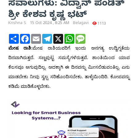
ಸವಾಲುಗಳು: ವಿದ್ವಾನ್ ಪಂಡಿತ್
ಶ್ರೀ ಕೇಶವ ಕೃಷ್ಣ ಭಟ್
Krishna S
15 Oct 2024 , 8:25 AM
Belagavi
1113
Share
Facebook
Email
Telegram
X
WhatsApp
Message
ಮೇಷ ರಾಶಿ
:ಮೇಷ ರಾಶಿಯವರಿಗೆ ಇಂದು ಅನಗತ್ಯ ಉದ್ವಿಗ್ನತೆಯ
ದಿನವಾಗಿರುತ್ತದೆ. ಸಣ್ಣಪುಟ್ಟ ಸಮಸ್ಯೆಗಳಿರುತ್ತವೆ. ಶಾಂತಿಯಿಂದ ಯಾವ
ಕೆಲಸವೂ ಆಗುವುದಿಲ್ಲ. ಅದಕ್ಕಾಗಿ ಈ ದಿನವನ್ನು ಮೀಸಲಿಡುವಂತಿಲ್ಲ. ಏನು
ಮಾಡಬೇಕು ನೀವು ಸ್ವಲ್ಪ ಸರಿಹೊಂದಿಸಬೇಕು. ತಾಳ್ಮೆಯಿಂದಿರಿ. ಕೋಪವನ್ನು
ಕಡಿಮೆ ಮಾಡಿಕೊಳ್ಳಬೇಕು.