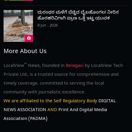
ದುರಂಧರ ಮಳೆಗೆ ಬೆಚ್ಚಿದ ಬೈಲಹೊಂಗಲ! ನೀರಿನ
ಹೊರಹರಿವಿಗಾಗಿ ಪ್ರಾಣ ಒತ್ತೆ ಇಟ್ಟ ಯುವಕ
8 Jun , 2026
More About Us
™
LocalView
News, founded in
Belagavi
by LocalView Tech
Private Ltd., is a trusted source for comprehensive and
timely coverage, committed to serving the local
community with journalistic excellence.
We are affiliated to the Self Regulatory Body
DIGITAL
NEWS ASSOCIATION
AND
Print And Digital Media
Association (PADMA)