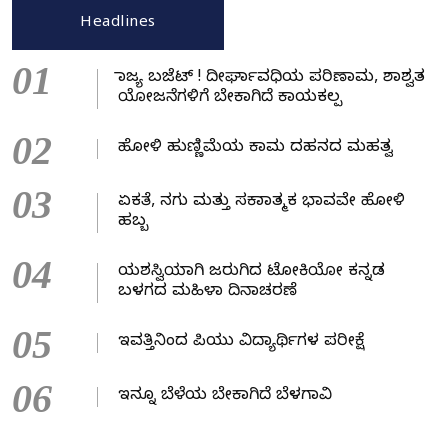
Headlines
01
ರಾಜ್ಯ ಬಜೆಟ್ ! ದೀರ್ಘಾವಧಿಯ ಪರಿಣಾಮ, ಶಾಶ್ವತ
ಯೋಜನೆಗಳಿಗೆ ಬೇಕಾಗಿದೆ ಕಾಯಕಲ್ಪ
02
ಹೋಳಿ ಹುಣ್ಣಿಮೆಯ ಕಾಮ ದಹನದ ಮಹತ್ವ
03
ಏಕತೆ, ನಗು ಮತ್ತು ಸಕಾರಾತ್ಮಕ ಭಾವವೇ ಹೋಳಿ
ಹಬ್ಬ
04
ಯಶಸ್ವಿಯಾಗಿ ಜರುಗಿದ ಟೋಕಿಯೋ ಕನ್ನಡ
ಬಳಗದ ಮಹಿಳಾ ದಿನಾಚರಣೆ
05
ಇವತ್ತಿನಿಂದ ಪಿಯು ವಿದ್ಯಾರ್ಥಿಗಳ ಪರೀಕ್ಷೆ
06
ಇನ್ನೂ ಬೆಳೆಯ ಬೇಕಾಗಿದೆ ಬೆಳಗಾವಿ