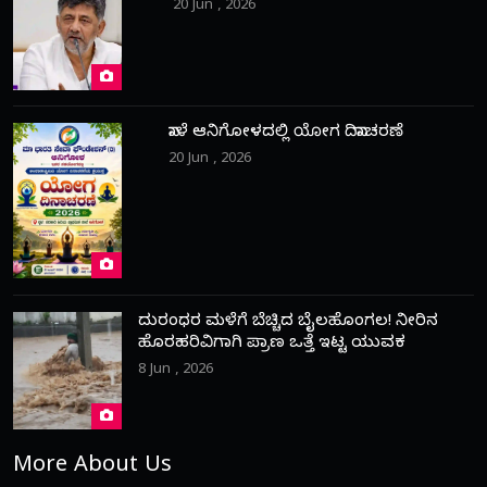
20 Jun , 2026
ನಾಳೆ ಆನಿಗೋಳದಲ್ಲಿ ಯೋಗ ದಿನಾಚರಣೆ
20 Jun , 2026
ದುರಂಧರ ಮಳೆಗೆ ಬೆಚ್ಚಿದ ಬೈಲಹೊಂಗಲ! ನೀರಿನ
ಹೊರಹರಿವಿಗಾಗಿ ಪ್ರಾಣ ಒತ್ತೆ ಇಟ್ಟ ಯುವಕ
8 Jun , 2026
More About Us