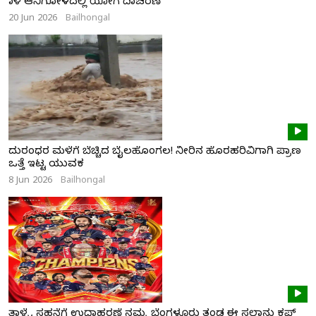
ನಾಳೆ ಆನಿಗೋಳದಲ್ಲಿ ಯೋಗ ದಿನಾಚರಣೆ
20 Jun 2026
Bailhongal
ದುರಂಧರ ಮಳೆಗೆ ಬೆಚ್ಚಿದ ಬೈಲಹೊಂಗಲ! ನೀರಿನ ಹೊರಹರಿವಿಗಾಗಿ ಪ್ರಾಣ
ಒತ್ತೆ ಇಟ್ಟ ಯುವಕ
8 Jun 2026
Bailhongal
ತಾಳ್ಮೆ, ಸಹನೆಗೆ ಉದಾಹರಣೆ ನಮ್ಮ ಬೆಂಗಳೂರು ತಂಡ ಈ ಸಲಾನು ಕಪ್