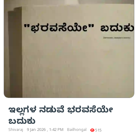
ಇಲ್ಲಗಳ ನಡುವೆ ಭರವಸೆಯೇ
ಬದುಕು
Shivaraj
9 Jan 2026 , 1:42 PM
Bailhongal
515