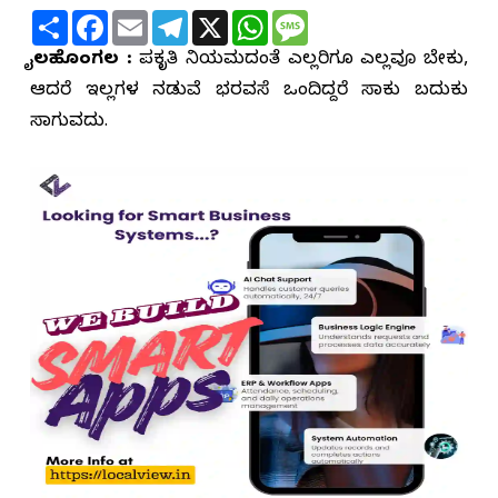
Share
Facebook
Email
Telegram
X
WhatsApp
Message
ಬೈಲಹೊಂಗಲ :
ಪ್ರಕೃತಿ ನಿಯಮದಂತೆ ಎಲ್ಲರಿಗೂ ಎಲ್ಲವೂ ಬೇಕು,
ಆದರೆ ಇಲ್ಲಗಳ ನಡುವೆ ಭರವಸೆ ಒಂದಿದ್ದರೆ ಸಾಕು ಬದುಕು
ಸಾಗುವದು.