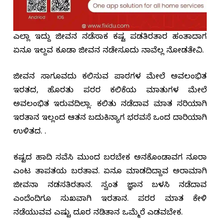
ಎಲ್ಲಾ ಇದ್ದು ಜೀವನ ನಡೆಸಾಕ ಕಷ್ಟ ಪಡತಿರತಾರ ಹಂತಾದ್ರಾಗ
ಏನೂ ಇಲ್ದವ ಕೂಡಾ ಜೀವನ ನಡೇಸೂದು ನಾವೆಲ್ಲ ನೋಡತೇವಿ.
ಜೀವನ ಸಾಗೂವದು ಕಲಿಸುವ ಪಾಠಗಳ ಮೇಲೆ ಅವಲಂಭಿತ
ಇರತದ, ಹೊರತು ಪರರ ಕಲಿಕೆಯ ಮಾತುಗಳ ಮೇಲೆ
ಅವಲಂಭಿತ ಇರುವದಿಲ್ಲಾ. ಕಲಿತು ನಡೆದಾವ ಮಾತ್ರ ಸರಿಯಾಗಿ
ಇರತಾನ ಇಲ್ಲಂದ್ರ ಆತನ ಬದುಕಿನ್ಯಾಗ ಭರವಸೆ ಒಂದ ದಾರಿಯಾಗಿ
ಉಳಿತದ. .
ಕಷ್ಟದ ಹಾದಿ ಸವೆಸಿ ಮುಂದ ಬರಬೇಕ ಅನಕೊಂಡಾವಗ ನೂರಾ
ಎಂಟ ತಾಪತ್ರಯ ಬರತಾವ. ಏನೂ ಮಾಡದಿದ್ದಾವ ಅರಾಮಾಗಿ
ಜೀವನಾ ನಡಸತಿರತಾನ. ಸ್ವಂತ ಜ್ಞಾನ ಬಳಸಿ ನಡೆದಾವ
ಎಂದೆಂದಿಗೂ ಸುಖವಾಗಿ ಇರತಾನ. ಪರರ ಮಾತ ಕೇಳಿ
ನಡೆಯುವವ ಎಷ್ಟು ದೂರ ನಡಿತಾನ ಒಮ್ಮೆರೆ ಎಡವಬೇಕ.