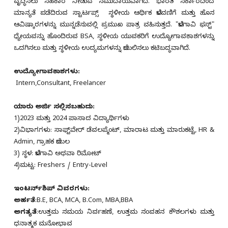
ವೃದ್ಧಿಸಲು ಸಹಕಾರ ನೀಡುವ ಸಮುದಾಯವಾಗಿದೆ. ಭಾರತ ಸರ್ಕಾರದಿಂದ
ಮಾನ್ಯತೆ ಪಡೆದಿರುವ
ಸ್ಟಾರ್ಟಪ್ಸ್
ಸ್ಥಳೀಯ ಆರ್ಥಿಕ ಬೆಳವಣಿಗೆ ಮತ್ತು ಹೊಸ
ಆವಿಷ್ಕಾರಗಳನ್ನು ಮುನ್ನಡೆಸುವಲ್ಲಿ ಪ್ರಮುಖ ಪಾತ್ರ ವಹಿಸುತ್ತದೆ. "ಬೆಳಗಾವಿ ಫಸ್ಟ್"
ಧ್ಯೇಯವನ್ನು ಹೊಂದಿರುವ BSA, ಸ್ಥಳೀಯ ಯುವಕರಿಗೆ ಉದ್ಯೋಗಾವಕಾಶಗಳನ್ನು
ಒದಗಿಸಲು ಮತ್ತು ಸ್ಥಳೀಯ ಉದ್ಯಮಗಳನ್ನು ಬೆಂಬಲಿಸಲು ಕಟಿಬದ್ಧವಾಗಿದೆ.
ಉದ್ಯೋಗಾವಕಾಶಗಳು:
Intern,
Consultant,
Freelancer
ಯಾರು ಅರ್ಜಿ ಸಲ್ಲಿಸಬಹುದು:
1)2023 ಮತ್ತು 2024 ಪಾಸಾದ ವಿದ್ಯಾರ್ಥಿಗಳು
2)ವಿಭಾಗಗಳು: ಸಾಫ್ಟ್‌ವೇರ್ ಡೆವಲಪ್ಮೆಂಟ್, ಮಾರಾಟ ಮತ್ತು ಮಾರುಕಟ್ಟೆ, HR &
Admin, ಗ್ರಾಹಕ ಬೆಂಬಲ
3) ಸ್ಥಳ: ಬೆಳಗಾವಿ ಅಥವಾ ರಿಮೋಟ್
4)ಮಟ್ಟ: Freshers / Entry-Level
ಇಂಟರ್ನ್‌ಶಿಪ್ ವಿವರಗಳು:
ಅರ್ಹತೆ
:B.E, BCA, MCA, B.Com, MBA,BBA
ಅಗತ್ಯತೆ
:ಉತ್ತಮ ಸಮಯ ನಿರ್ವಹಣೆ, ಉತ್ತಮ ಸಂವಹನ ಕೌಶಲಗಳು ಮತ್ತು
ಧನಾತ್ಮಕ ಮನೋಭಾವ