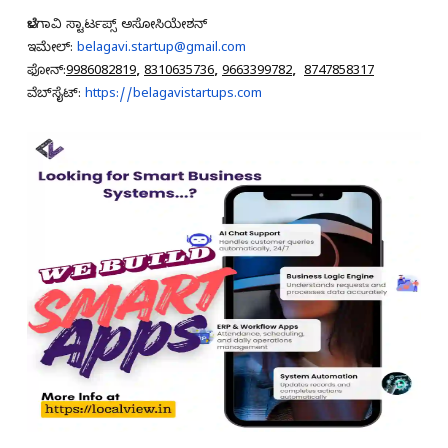
ಬೆಳಗಾವಿ ಸ್ಟಾರ್ಟಪ್ಸ್ ಅಸೋಸಿಯೇಶನ್
ಇಮೇಲ್:
belagavi.startup@gmail.com
ಫೋನ್:
9986082819
,
8310635736
,
9663399782
,
8747858317
ವೆಬ್‌ಸೈಟ್:
https://belagavistartups.com