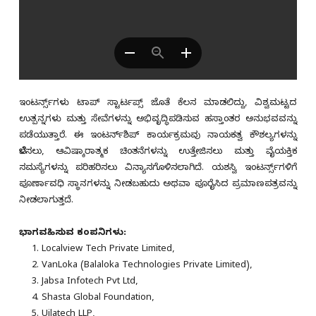
ಇಂಟರ್ನ್ಸ್‌ಗಳು ಟಾಪ್ ಸ್ಟಾರ್ಟಪ್ಸ್ ಜೊತೆ ಕೆಲಸ ಮಾಡಲಿದ್ದು, ವಿಶ್ವಮಟ್ಟದ
ಉತ್ಪನ್ನಗಳು ಮತ್ತು ಸೇವೆಗಳನ್ನು ಅಭಿವೃದ್ಧಿಪಡಿಸುವ ಹಸ್ತಾಂತರ ಅನುಭವವನ್ನು
ಪಡೆಯುತ್ತಾರೆ. ಈ ಇಂಟರ್ನ್‌ಶಿಪ್ ಕಾರ್ಯಕ್ರಮವು ನಾಯಕತ್ವ ಕೌಶಲ್ಯಗಳನ್ನು
ಬೆಳೆಸಲು, ಆವಿಷ್ಕಾರಾತ್ಮಕ ಚಿಂತನೆಗಳನ್ನು ಉತ್ತೇಜಿಸಲು ಮತ್ತು ವೈಯಕ್ತಿಕ
ಸಮಸ್ಯೆಗಳನ್ನು ಪರಿಹರಿಸಲು ವಿನ್ಯಾಸಗೊಳಿಸಲಾಗಿದೆ. ಯಶಸ್ವಿ ಇಂಟರ್ನ್ಸ್‌ಗಳಿಗೆ
ಪೂರ್ಣಾವಧಿ ಸ್ಥಾನಗಳನ್ನು ನೀಡಬಹುದು ಅಥವಾ ಪೂರೈಸಿದ ಪ್ರಮಾಣಪತ್ರವನ್ನು
ನೀಡಲಾಗುತ್ತದೆ.
ಭಾಗವಹಿಸುವ ಕಂಪನಿಗಳು:
Localview Tech Private Limited,
VanLoka (Balaloka Technologies Private Limited),
Jabsa Infotech Pvt Ltd,
Shasta Global Foundation,
Uilatech LLP,