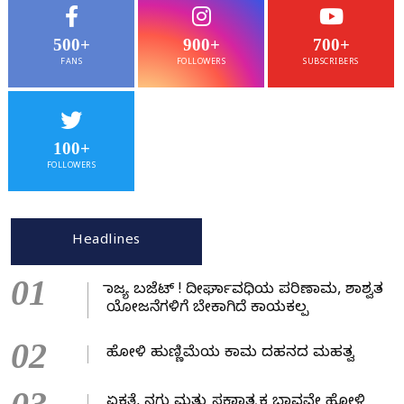
500+
900+
700+
FANS
FOLLOWERS
SUBSCRIBERS
100+
FOLLOWERS
Headlines
01
ರಾಜ್ಯ ಬಜೆಟ್ ! ದೀರ್ಘಾವಧಿಯ ಪರಿಣಾಮ, ಶಾಶ್ವತ
ಯೋಜನೆಗಳಿಗೆ ಬೇಕಾಗಿದೆ ಕಾಯಕಲ್ಪ
02
ಹೋಳಿ ಹುಣ್ಣಿಮೆಯ ಕಾಮ ದಹನದ ಮಹತ್ವ
ಏಕತೆ, ನಗು ಮತ್ತು ಸಕಾರಾತ್ಮಕ ಭಾವವೇ ಹೋಳಿ