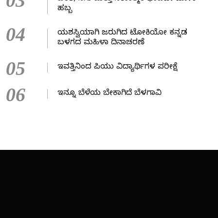
03
ಹಬ್ಬ
04
ಯಶಸ್ವಿಯಾಗಿ ಜರುಗಿದ ಟೋಕಿಯೋ ಕನ್ನಡ
ಬಳಗದ ಮಹಿಳಾ ದಿನಾಚರಣೆ
05
ಇವತ್ತಿನಿಂದ ಪಿಯು ವಿದ್ಯಾರ್ಥಿಗಳ ಪರೀಕ್ಷೆ
06
ಇನ್ನೂ ಬೆಳೆಯ ಬೇಕಾಗಿದೆ ಬೆಳಗಾವಿ