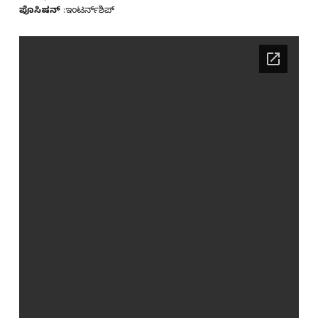
ಪೊಸಿಷನ್
:ಇಂಟರ್ನ್‌ಶಿಪ್