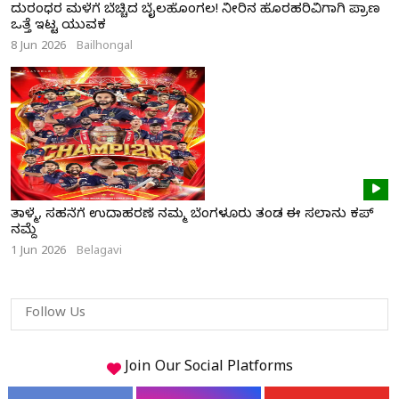
ದುರಂಧರ ಮಳೆಗೆ ಬೆಚ್ಚಿದ ಬೈಲಹೊಂಗಲ! ನೀರಿನ ಹೊರಹರಿವಿಗಾಗಿ ಪ್ರಾಣ
ಒತ್ತೆ ಇಟ್ಟ ಯುವಕ
8 Jun 2026
Bailhongal
ತಾಳ್ಮೆ, ಸಹನೆಗೆ ಉದಾಹರಣೆ ನಮ್ಮ ಬೆಂಗಳೂರು ತಂಡ ಈ ಸಲಾನು ಕಪ್
ನಮ್ದೆ
1 Jun 2026
Belagavi
Follow Us
Join Our
Social
Platforms