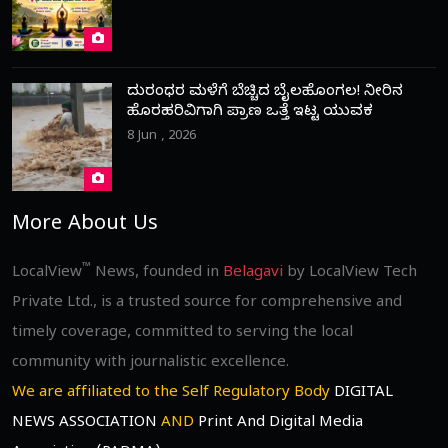
ದುರಂಧರ ಮಳೆಗೆ ಬೆಚ್ಚಿದ ಬೈಲಹೊಂಗಲ! ನೀರಿನ
ಹೊರಹರಿವಿಗಾಗಿ ಪ್ರಾಣ ಒತ್ತೆ ಇಟ್ಟ ಯುವಕ
8 Jun , 2026
More About Us
™
LocalView
News, founded in
Belagavi
by LocalView Tech
Private Ltd., is a trusted source for comprehensive and
timely coverage, committed to serving the local
community with journalistic excellence.
We are affiliated to the Self Regulatory Body
DIGITAL
NEWS ASSOCIATION
AND
Print And Digital Media