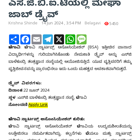
ಎಸ.ಜಿ.ಬಿ.ಐ.ಟಿಯಲ್ಲಿ ಮೇಘಾ
ಜಾಬ್ ಡ್ರೈವ್
Krishna Shinde
14 Jun 2024 , 3:54 PM
Belagavi
5450
Share
Facebook
Email
Telegram
X
WhatsApp
Message
ಬೆಳಗಾವಿ
: ಬೆಳಗಾವಿ ಸ್ಟಾರ್ಟಪ್ಸ್ ಅಸೋಸಿಯೇಶನ್ (BSA) ಇತ್ತೀಚಿನ ಪಾಸಾದ
ವಿದ್ಯಾರ್ಥಿಗಳನ್ನು ಗುರಿಯಾಗಿಸಿಕೊಂಡು ನೇಮಕಾತಿ ಡ್ರೈವ್ ಅನ್ನು ಎಸ್‌ಜಿ
ಬಾಳೆಕುಂದ್ರಿ ತಂತ್ರಜ್ಞಾನ ಸಂಸ್ಥೆಯಲ್ಲಿ ಆಯೋಜಿಸುತ್ತಿದೆ. ಯುವ ವೃತ್ತಿಪರರಿಗೆ ತಮ್ಮ
ವೃತ್ತಿಜೀವನವನ್ನು ಪ್ರಾರಂಭಿಸಲು ಇದು ಒಂದು ಮಹತ್ವದ ಅವಕಾಶವಾಗಿರುತ್ತದೆ.
ಡ್ರೈವ್ ವಿವರಗಳು:
ದಿನಾಂಕ
:22 ಜೂನ್ 2024
ಸ್ಥಳ
:ಎಸ್‌ಜಿ ಬಾಳೆಕುಂದ್ರಿ ತಂತ್ರಜ್ಞಾನ ಸಂಸ್ಥೆ, ಬೆಳಗಾವಿ
ನೋಂದಣಿ
:
Apply Link
ಬೆಳಗಾವಿ ಸ್ಟಾರ್ಟಪ್ಸ್ ಅಸೋಸಿಯೇಶನ್ ಕುರಿತು:
ಬೆಳಗಾವಿ ಸ್ಟಾರ್ಟಪ್ಸ್ ಅಸೋಸಿಯೇಶನ್ ಬೆಳಗಾವಿಯ ಉದ್ಯಮಶೀಲತೆಯನ್ನು
ಉತ್ತೇಜಿಸಲು ಸಮರ್ಪಿತವಾಗಿದ್ದು, ಕಲ್ಪನೆಗಳು ಬೆಳೆಯಲು ಮತ್ತು ಸ್ಟಾರ್ಟಪ್ಸ್